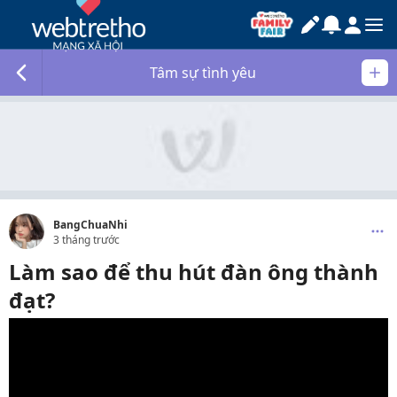
Tâm sự tình yêu
BangChuaNhi
3 tháng trước
Làm sao để thu hút đàn ông thành
đạt?