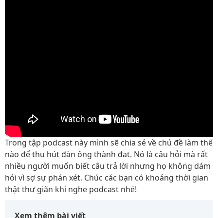
Trong tập podcast này mình sẽ chia sẻ về chủ đề làm thế
nào để thu hút đàn ông thành đat. Nó là câu hỏi mà rất
nhiều người muốn biết câu trả lời nhưng họ không dám
hỏi vì sợ sự phán xét. Chúc các bạn có khoảng thời gian
thật thư giãn khi nghe podcast nhé!
Xem thêm bài viết