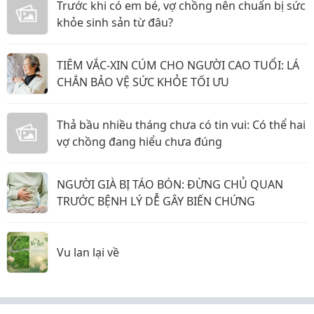
Trước khi có em bé, vợ chồng nên chuẩn bị sức
khỏe sinh sản từ đâu?
TIÊM VẮC-XIN CÚM CHO NGƯỜI CAO TUỔI: LÁ
CHẮN BẢO VỆ SỨC KHỎE TỐI ƯU
Thả bầu nhiều tháng chưa có tin vui: Có thể hai
vợ chồng đang hiểu chưa đúng
NGƯỜI GIÀ BỊ TÁO BÓN: ĐỪNG CHỦ QUAN
TRƯỚC BỆNH LÝ DỄ GÂY BIẾN CHỨNG
Vu lan lại về