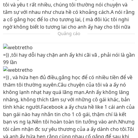
tôi và yêu t rất nhiều, chúng tôi thường nói chuyện và
tâm sự với nhau như chưa hề có khoảng cách.A nói rằng
a cố gắng học để lo cho tương lai, ( mà đôi lúc tôi nghi
ngờ không biết lo tương lai cho anh ấy hay cho tôi nữa
Quảng cáo
=)) ,tôi hay dỗi hay chặn anh ấy khi cãi vã , phải nói là gần
99 lần
=)) , và hứa hẹn đủ điều,gắng học để có nhiều tiền để về
thăm tôi thường xuyên.Câu chuyện của tôi và a ấy nó
không lạnh nhạt hay quá lãng mạn.Anh ấy không lăng
nhăng, không thích tâm sự với những cô gái khác, bản
tính khác người.Facebook a ấy chưa hề like 1 cái anh của
bạn gái nào hay nhắn tin cho 1 cô gái, thậm chí là kết
bạn vs ng lạ.Nên tôi hoàn toàn tin tưởng vào anh.Nhưng
tôi cảm nhận đc sự yêu thương của a ấy dành cho tôi.Tôi
và anh ấy hứa hẹn rằng cùng nhau cố gắng để sau khi