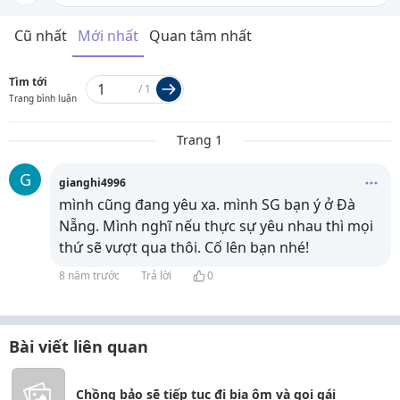
Cũ nhất
Mới nhất
Quan tâm nhất
Tìm tới
/
1
Trang bình luận
Trang 1
G
gianghi4996
mình cũng đang yêu xa. mình SG bạn ý ở Đà
Nẵng. Mình nghĩ nếu thực sự yêu nhau thì mọi
thứ sẽ vượt qua thôi. Cố lên bạn nhé!
8 năm trước
Trả lời
0
Bài viết liên quan
Chồng bảo sẽ tiếp tục đi bia ôm và gọi gái