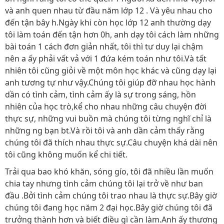
và anh quen nhau từ đầu năm lớp 12 . Và yêu nhau cho
đến tận bây h.Ngày khi còn học lớp 12 anh thường dạy
tôi làm toán đến tận hơn 0h, anh dạy tôi cách làm những
bài toán 1 cách đơn giản nhất, tôi thì tư duy lại chậm
nên a ấy phải vất vả với 1 đứa kém toán như tôi.Và tất
nhiên tôi cũng giỏi về một môn học khác và cũng dạy lại
anh tương tự như vậy.Chúng tôi giúp đỡ nhau học hành
dần có tình cảm, tình cảm ấy là sự trong sáng, hồn
nhiên của học trò,kể cho nhau những câu chuyện đời
thực sự, những vui buồn mà chúng tôi từng nghĩ chỉ là
những ng bạn bt.Và rồi tôi và anh dần cảm thấy rằng
chúng tôi đã thích nhau thực sự.Câu chuyện khá dài nên
tôi cũng không muốn kể chi tiết.
Trải qua bao khó khăn, sóng gío, tôi đã nhiều lần muốn
chia tay nhưng tình cảm chúng tôi lại trở về như ban
đầu .Bởi tình cảm chúng tôi trao nhau là thực sự.Bây giờ
chúng tôi đang học năm 2 đại học.Bây giờ chúng tôi đã
trưởng thành hơn và biết điều gì cần làm.Anh ấy thương