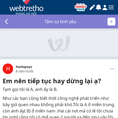
Tâm sự tình yêu
hoidapxyz
H
8 năm trước
Em nên tiếp tục hay dừng lại ạ?
Tạm gọi tôi là A, anh ấy là B.
Như các bạn cũng biết thời công nghệ phát triển như
bây giờ quen nhau không phải khó.Tôi là A ở miền trung,
còn anh ấy( B) ở miền nam .Hai cái nơi mà có lẽ tôi chưa
bh nghĩ rằng tôi có thể quen 1 người xa đến như vậy.Tôi