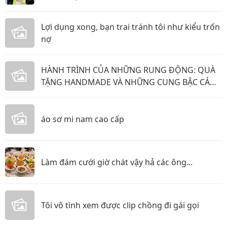
Lợi dụng xong, bạn trai tránh tôi như kiểu trốn
nợ
HÀNH TRÌNH CỦA NHỮNG RUNG ĐỘNG: QUÀ
TẶNG HANDMADE VÀ NHỮNG CUNG BẬC CẢM
XÚC KHÔNG THỂ GỌI TÊN
áo sơ mi nam cao cấp
Làm đám cưới giờ chát vậy hả các ông...
Tôi vô tình xem được clip chồng đi gái gọi