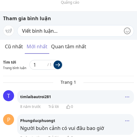
Quảng cáo
Tham gia bình luận
Cũ nhất
Mới nhất
Quan tâm nhất
Tìm tới
/
1
Trang bình luận
Trang 1
T
timlaibautroi281
8 năm trước
Trả lời
0
P
Phungducphuongt
Người buồn cảnh có vui đâu bao giờ