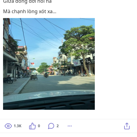
Giữa dòng dời hối hả
Mà chạnh lòng xót xa...
1.3K
0
2