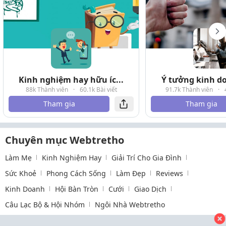
Kinh nghiệm hay hữu íc...
Ý tưởng kinh do
88k Thành viên
·
60.1k Bài viết
91.7k Thành viên
·
Tham gia
Tham gia
Chuyên mục Webtretho
Làm Mẹ
Kinh Nghiệm Hay
Giải Trí Cho Gia Đình
Sức Khoẻ
Phong Cách Sống
Làm Đẹp
Reviews
Kinh Doanh
Hội Bàn Tròn
Cưới
Giao Dịch
Câu Lạc Bộ & Hội Nhóm
Ngôi Nhà Webtretho