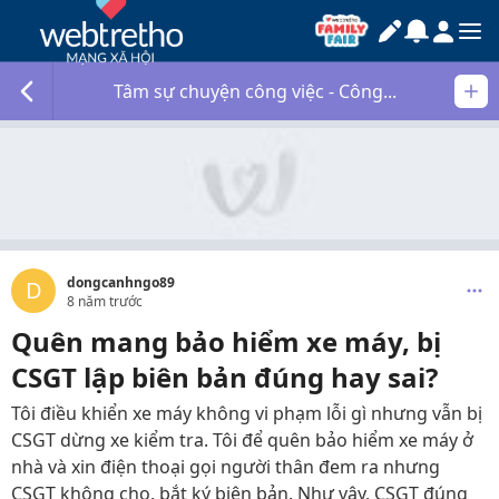
Tâm sự chuyện công việc - Công...
dongcanhngo89
D
8 năm trước
Quên mang bảo hiểm xe máy, bị
CSGT lập biên bản đúng hay sai?
Tôi điều khiển xe máy không vi phạm lỗi gì nhưng vẫn bị
CSGT dừng xe kiểm tra. Tôi để quên bảo hiểm xe máy ở
nhà và xin điện thoại gọi người thân đem ra nhưng
CSGT không cho, bắt ký biên bản. Như vậy, CSGT đúng