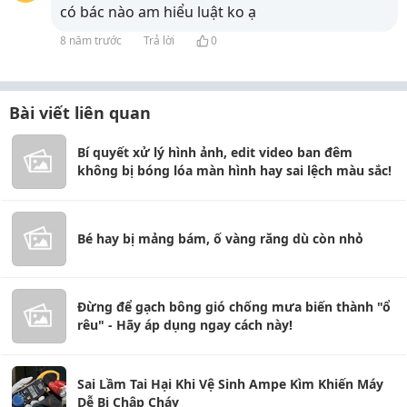
có bác nào am hiểu luật ko ạ
8 năm trước
Trả lời
0
Bài viết liên quan
Bí quyết xử lý hình ảnh, edit video ban đêm
không bị bóng lóa màn hình hay sai lệch màu sắc!
Bé hay bị mảng bám, ố vàng răng dù còn nhỏ
Đừng để gạch bông gió chống mưa biến thành "ổ
rêu" - Hãy áp dụng ngay cách này!
Sai Lầm Tai Hại Khi Vệ Sinh Ampe Kìm Khiến Máy
Dễ Bị Chập Cháy