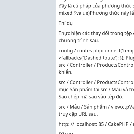
đây là cú pháp của phương thức se
mixed $value)Phương thức này lấy h
Thí dụ
Thực hiện các thay đổi trong tệp
chương trình sau.
config / routes.phpconnect('templ
>fallbacks('DashedRoute'); }); Plu
src / Controller / ProductsContro
khiển.
src / Controller / ProductsContro
mục Sản phẩm tại src / Mẫu và tr
Sao chép mã sau vào tệp đó.
src / Mẫu / Sản phẩm / view.ctpVa
truy cập URL sau.
http: // localhost: 85 / CakePHP 