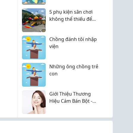
5 phụ kiện sân chơi
không thể thiếu để
biến sân chơi thành
thiên đường cho bé.
Chồng đánh tôi nhập
viện
Những ông chồng trẻ
con
Giới Thiệu Thương
Hiệu Cám Bán Bột -
Chuyên Bột Thiên
Nhiên Chăm Sóc Da