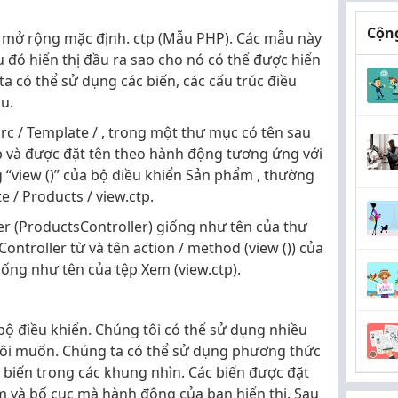
Cộng
 mở rộng mặc định. ctp (Mẫu PHP). Các mẫu này
au đó hiển thị đầu ra sao cho nó có thể được hiển
a có thể sử dụng các biến, các cấu trúc điều
u.
rc / Template / , trong một thư mục có tên sau
ệp và được đặt tên theo hành động tương ứng với
 “view ()” của bộ điều khiển Sản phẩm , thường
e / Products / view.ctp.
er (ProductsController) giống như tên của thư
ntroller từ và tên action / method (view ()) của
iống như tên của tệp Xem (view.ctp).
ừ bộ điều khiển. Chúng tôi có thể sử dụng nhiều
ôi muốn. Chúng ta có thể sử dụng phương thức
ác biến trong các khung nhìn. Các biến được đặt
m và bố cục mà hành động của bạn hiển thị. Sau