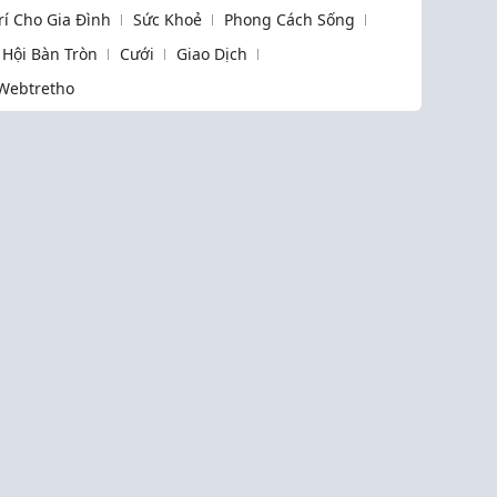
Trí Cho Gia Đình
Sức Khoẻ
Phong Cách Sống
Hội Bàn Tròn
Cưới
Giao Dịch
Webtretho