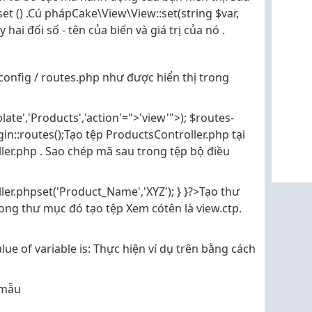
t () .Cú phápCake\View\View::set(string $var,
ai đối số - tên của biến và giá trị của nó .
 config / routes.php như được hiển thị trong
ate','Products','action'=">'view'">); $routes-
gin::routes();Tạo tệp ProductsController.php tại
ller.php . Sao chép mã sau trong tệp bộ điều
ller.phpset('Product_Name','XYZ'); } }?>Tạo thư
ong thư mục đó tạo tệp Xem cótên là view.ctp.
lue of variable is: Thực hiện ví dụ trên bằng cách
/ mẫu