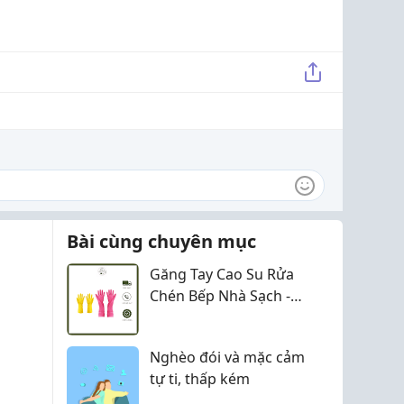
Bài cùng chuyên mục
Găng Tay Cao Su Rửa
Chén Bếp Nhà Sạch -
Mẹo Nhỏ Giúp Bảo Vệ
Đôi Tay Khi Làm Việc
Nghèo đói và mặc cảm
Nhà
tự ti, thấp kém