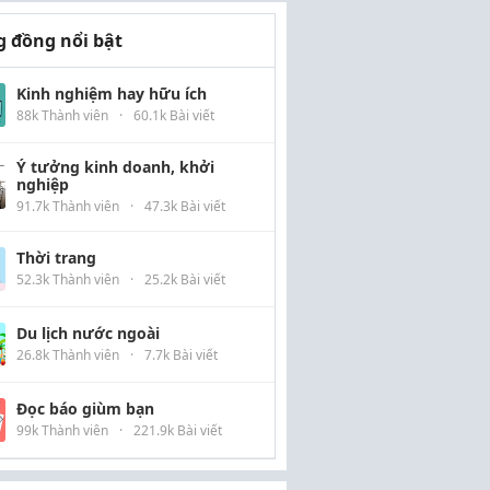
 đồng nổi bật
Kinh nghiệm hay hữu ích
88k Thành viên
·
60.1k Bài viết
Ý tưởng kinh doanh, khởi
nghiệp
91.7k Thành viên
·
47.3k Bài viết
Thời trang
52.3k Thành viên
·
25.2k Bài viết
Du lịch nước ngoài
26.8k Thành viên
·
7.7k Bài viết
Đọc báo giùm bạn
99k Thành viên
·
221.9k Bài viết