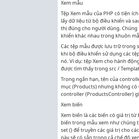
Xem mẫu
Tệp Xem mẫu của PHP có tiện ích
lấy dữ liệu từ bộ điều khiển và s
thị đúng cho người dùng. Chúng t
khiển khác nhau trong khuôn mẫ
Các tệp mẫu được lưu trữ trong s
khi bộ điều khiển sử dụng các t
nó. Ví dụ: tệp Xem cho hành động
được tìm thấy trong src / Templat
Trong ngắn hạn, tên của controll
mục (Products) nhưng không có Co
controller (ProductsController) g
Xem biến
Xem biến là các biến có giá trị t
biến trong mẫu xem như chúng t
set () để truyền các giá trị cho c
này sẽ có sẵn trong cả chế độ xe