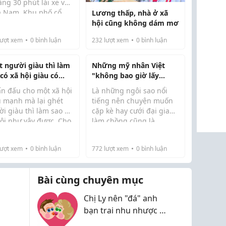
ng 30 phút lái xe về
a Nam. Khu phố cổ
Lương thấp, nhà ở xã
 là t...
 An đã được công
hội cũng không dám mơ
 là Di sản Thế giới
ượt xem
0
bình luận
232
lượt xem
0
bình luận
là một điểm đến du
 kinh điển không thể
qua.
t người giàu thì làm
Những mỹ nhân Việt
có xã hội giàu có
"không bao giờ lấy
c!
chồng nghèo"
ấn đấu cho một xã hội
Là những ngôi sao nổi
u mạnh mà lại ghét
tiếng nên chuyện muốn
i giàu thì làm sao có
cặp kè hay cưới đại gia
hội như vậy được. Cho
làm chồng cũng là
Giáo sư, Tiến sĩ Trần
Người mẫu Ngọc
 nhất quyết phải thay
chuyện đương nhiên,
 Thiên hiện...
Quyên:...
 - ông Trần Đình
nhiều sao Việt cũng đã
ượt xem
0
bình luận
772
lượt xem
0
bình luận
n trăn trở.
mạnh dạn chia sẻ quan
điểm của mình về vấn đề
này.
Bài cùng chuyên mục
Chị Ly nên "đá" anh
bạn trai nhu nhược đó
đi