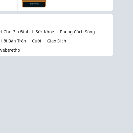
đêm không bị bóng
lóa màn hình hay sai
lệch màu sắc!
Trí Cho Gia Đình
Sức Khoẻ
Phong Cách Sống
Hội Bàn Tròn
Cưới
Giao Dịch
Webtretho