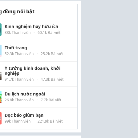
 đồng nổi bật
Kinh nghiệm hay hữu ích
88k Thành viên
·
60.1k Bài viết
Thời trang
52.3k Thành viên
·
25.2k Bài viết
Ý tưởng kinh doanh, khởi
nghiệp
91.7k Thành viên
·
47.3k Bài viết
Du lịch nước ngoài
26.8k Thành viên
·
7.7k Bài viết
Đọc báo giùm bạn
99k Thành viên
·
221.9k Bài viết