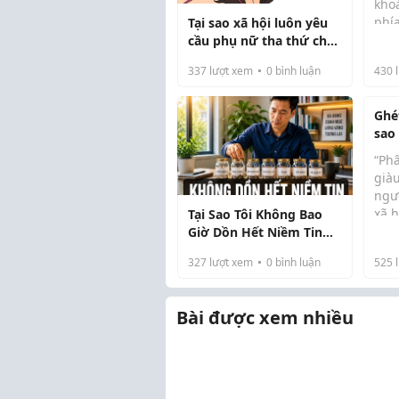
khoả
phí
Tại sao xã hội luôn yêu
Từng
Hội
cầu phụ nữ tha thứ cho
nhận
đàn ông ngoại tình?
337
lượt xem
0
bình luận
430
l
và 
lịch
bỏ 
Ghé
sao 
đượ
“Ph
già
ngườ
xã 
Tại Sao Tôi Không Bao
Phó 
nên
Giờ Dồn Hết Niềm Tin
Đình
đổi”
Vào Một Kênh Đầu Tư
327
lượt xem
0
bình luận
525
l
Thiê
Duy Nhất
Bài được xem nhiều