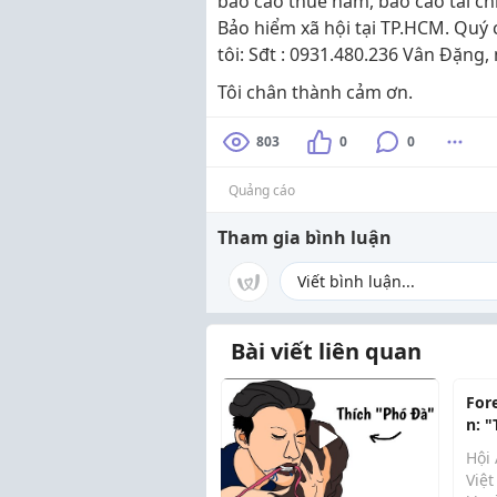
báo cáo thuế năm, báo cáo tài ch
Bảo hiểm xã hội tại TP.HCM. Quý c
tôi: Sđt : 0931.480.236 Vân Đặng
Tôi chân thành cảm ơn.
803
0
0
Quảng cáo
Tham gia bình luận
Bài viết liên quan
For
n: "
trên
Hội
chọ
Việ
tại 