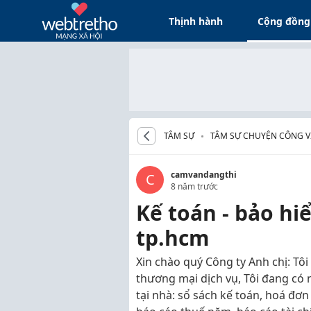
Thịnh hành
Cộng đồng
TÂM SỰ
TÂM SỰ CHUYỆN CÔNG VI
camvandangthi
C
8 năm trước
Kế toán - bảo hiể
tp.hcm
Xin chào quý Công ty Anh chị: Tô
thương mại dịch vụ, Tôi đang có
tại nhà: sổ sách kế toán, hoá đơ