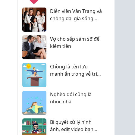
Diễn viên Vân Trang và
chồng đại gia sống
sung túc trong biệt
thự 1.000m2
Vợ cho sếp sàm sỡ để
kiếm tiền
Chồng là tên lưu
manh ẩn trong vẻ trí
thức
Nghèo đói cũng là
nhục nhã
Bí quyết xử lý hình
ảnh, edit video ban