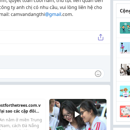
ính, quyết toán cuối năm, thủ tục liên quan đến
ông ty anh chị có nhu cầu, vui lòng liên hệ cho
Cộng
, mail: camvandangthi
@gmail
.com.
estforthetrees.com.v
Tại sao các cặp đôi
 toàn thế giới lại
 An nằm ở miền Trung
n tổ chức đám cưới
t Nam, cách Đà Nẵng
Hội An?"