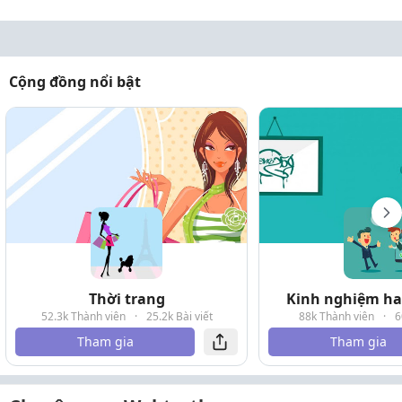
Cộng đồng nổi bật
Thời trang
Kinh nghiệm hay
52.3k Thành viên
·
25.2k Bài viết
88k Thành viên
·
6
Tham gia
Tham gia