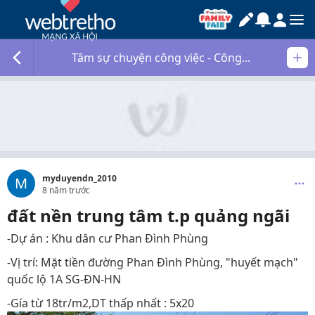
Tâm sự chuyện công việc - Công...
myduyendn_2010
M
8 năm trước
đất nền trung tâm t.p quảng ngãi
-Dự án : Khu dân cư Phan Đình Phùng
-Vị trí: Mặt tiền đường Phan Đình Phùng, "huyết mạch"
quốc lộ 1A SG-ĐN-HN
-Gía từ 18tr/m2,DT thấp nhất : 5x20