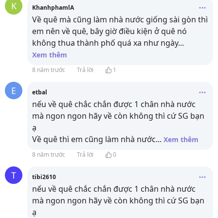
K
KhanhphamlA
Về quê mà cũng làm nhà nước giống sài gòn thì
em nên về quê, bây giờ điều kiện ở quê nó
không thua thành phố quá xa như ngày
...
Xem thêm
8 năm trước
Trả lời
1
E
etbal
nếu về quê chắc chắn được 1 chân nhà nước
mà ngon ngon hãy về còn không thì cứ SG bạn
ạ
Về quê thì em cũng làm nhà nước
...
Xem thêm
8 năm trước
Trả lời
0
T
tibi2610
nếu về quê chắc chắn được 1 chân nhà nước
mà ngon ngon hãy về còn không thì cứ SG bạn
ạ