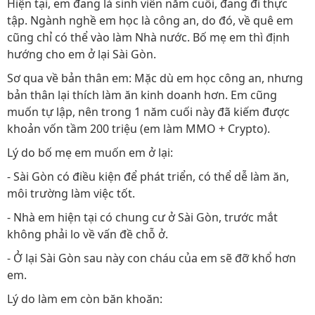
Hiện tại, em đang là sinh viên năm cuối, đang đi thực
tập. Ngành nghề em học là công an, do đó, về quê em
cũng chỉ có thể vào làm Nhà nước. Bố mẹ em thì định
hướng cho em ở lại Sài Gòn.
Sơ qua về bản thân em: Mặc dù em học công an, nhưng
bản thân lại thích làm ăn kinh doanh hơn. Em cũng
muốn tự lập, nên trong 1 năm cuối này đã kiếm được
khoản vốn tầm 200 triệu (em làm MMO + Crypto).
Lý do bố mẹ em muốn em ở lại:
- Sài Gòn có điều kiện để phát triển, có thể dễ làm ăn,
môi trường làm việc tốt.
- Nhà em hiện tại có chung cư ở Sài Gòn, trước mắt
không phải lo về vấn đề chỗ ở.
- Ở lại Sài Gòn sau này con cháu của em sẽ đỡ khổ hơn
em.
Lý do làm em còn băn khoăn: