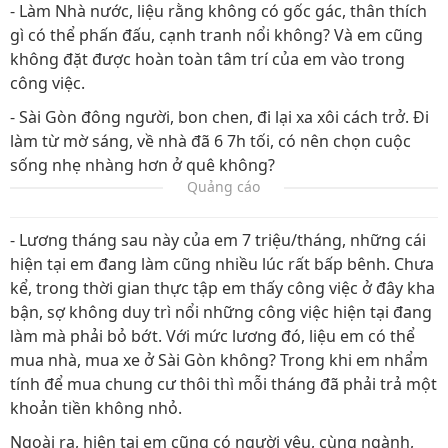
- Làm Nhà nước, liệu rằng không có gốc gác, thân thích
gì có thể phấn đấu, cạnh tranh nổi không? Và em cũng
không đặt được hoàn toàn tâm trí của em vào trong
công việc.
- Sài Gòn đông người, bon chen, đi lại xa xôi cách trở. Đi
làm từ mờ sáng, về nhà đã 6 7h tối, có nên chọn cuộc
sống nhẹ nhàng hơn ở quê không?
Quảng cáo
- Lương tháng sau này của em 7 triệu/tháng, những cái
hiện tại em đang làm cũng nhiều lúc rất bấp bênh. Chưa
kể, trong thời gian thực tập em thấy công việc ở đây kha
bận, sợ không duy trì nổi những công việc hiện tại đang
làm mà phải bỏ bớt. Với mức lương đó, liệu em có thể
mua nhà, mua xe ở Sài Gòn không? Trong khi em nhẩm
tính để mua chung cư thôi thì mỗi tháng đã phải trả một
khoản tiền không nhỏ.
Ngoài ra, hiện tại em cũng có người yêu, cùng ngành,