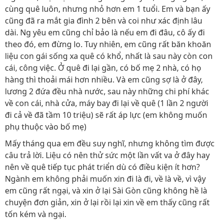
cùng quê luôn, nhưng nhỏ hơn em 1 tuổi. Em và bạn ấy
cũng đã ra mắt gia đình 2 bên và coi như xác định lâu
dài. Ng yêu em cũng chỉ bảo là nếu em đi đâu, cô ấy đi
theo đó, em đừng lo. Tuy nhiên, em cũng rất băn khoăn
liệu con gái sống xa quê có khổ, nhất là sau này còn con
cái, công việc. Ở quê đi lại gần, có bố mẹ 2 nhà, có họ
hàng thì thoải mái hơn nhiều. Và em cũng sợ là ở đây,
lương 2 đứa đều nhà nước, sau này những chi phí khác
về con cái, nhà cửa, máy bay đi lại về quê (1 lần 2 người
đi cả về đã tầm 10 triệu) sẽ rất áp lực (em không muốn
phụ thuộc vào bố mẹ)
Mấy tháng qua em đều suy nghĩ, nhưng không tìm được
câu trả lời. Liệu có nên thử sức một lần vất va ở đây hay
nên về quê tiếp tục phát triển dù có điều kiện ít hơn?
Ngành em không phải muốn xin đi là đi, về là về, vì vậy
em cũng rất ngại, và xin ở lại Sài Gòn cũng không hề là
chuyện đơn giản, xin ở lại rồi lại xin về em thấy cũng rất
tốn kém và ngại.