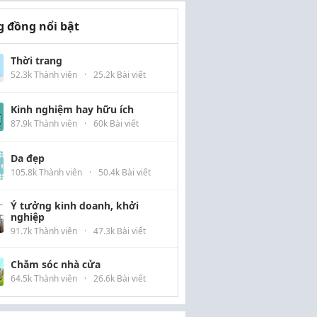
 đồng nổi bật
Thời trang
52.3k Thành viên
·
25.2k Bài viết
Kinh nghiệm hay hữu ích
87.9k Thành viên
·
60k Bài viết
Da đẹp
105.8k Thành viên
·
50.4k Bài viết
Ý tưởng kinh doanh, khởi
nghiệp
91.7k Thành viên
·
47.3k Bài viết
Chăm sóc nhà cửa
64.5k Thành viên
·
26.6k Bài viết