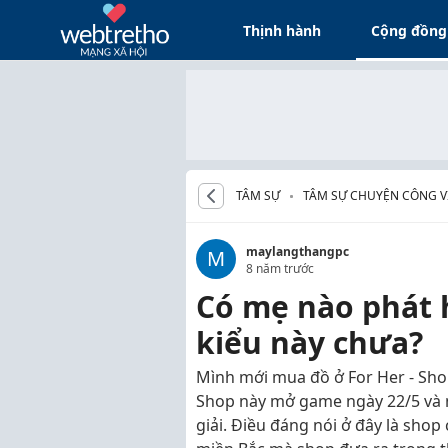
Thịnh hành
Cộng đồng
TÂM SỰ
TÂM SỰ CHUYỆN CÔNG VI
maylangthangpc
M
8 năm trước
Có mẹ nào phát 
kiểu này chưa?
Mình mới mua đồ ở For Her - Sho
Shop này mở game ngày 22/5 và 
giải. Điều đáng nói ở đây là sho