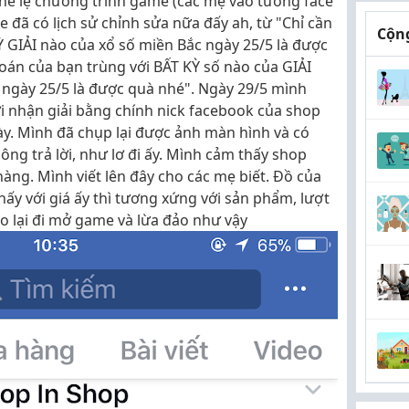
hể lệ chương trình game (các mẹ vào tường face
đã có lịch sử chỉnh sửa nữa đấy ah, từ "Chỉ cần
Cộng
 GIẢI nào của xổ số miền Bắc ngày 25/5 là được
oán của bạn trùng với BẤT KỲ số nào của GIẢI
 ngày 25/5 là được quà nhé". Ngày 29/5 mình
 nhận giải bằng chính nick facebook của shop
. Mình đã chụp lại được ảnh màn hình và có
ng trả lời, như lơ đi ấy. Mình cảm thấy shop
àng. Mình viết lên đây cho các mẹ biết. Đồ của
y với giá ấy thì tương xứng với sản phẩm, lượt
ao lại đi mở game và lừa đảo như vậy