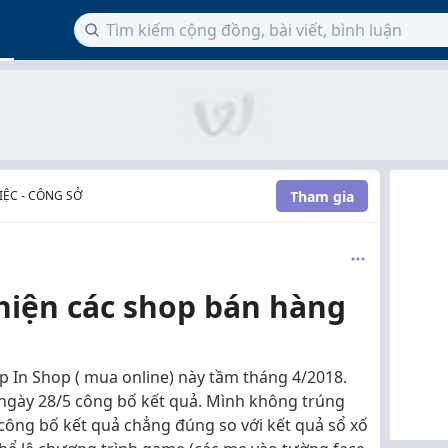
Tham gia
ỆC - CÔNG SỞ
hiện các shop bán hàng
p In Shop ( mua online) này tầm tháng 4/2018.
ngày 28/5 công bố kết quả. Mình không trúng
p công bố kết quả chẳng đúng so với kết quả sổ xố