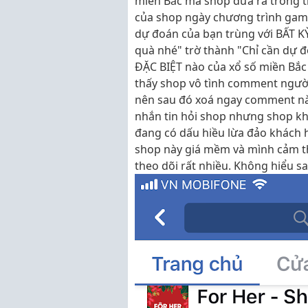
miền Bắc mà shop đưa ra trong t
của shop ngày chương trình game 
dự đoán của bạn trùng với BẤT KỲ
quà nhé" trờ thành "Chỉ cần dự đ
ĐẶC BIỆT nào của xổ số miền Bắc
thấy shop vô tình comment người
nên sau đó xoá ngay comment này
nhắn tin hỏi shop nhưng shop khô
đang có dấu hiều lừa đảo khách h
shop này giá mềm và mình cảm thấ
theo dõi rất nhiều. Không hiểu s