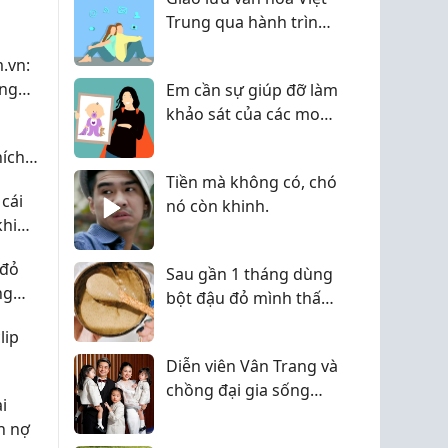
Trung qua hành trình
khám phá nghệ thuật
.vn:
điêu khắc truyền
ụng
Em cần sự giúp đỡ làm
thống
h Đà
khảo sát của các mom
i
iuuuu
hích
Tiền mà không có, chó
 cái
nó còn khinh.
khi
 đỏ
Sau gần 1 tháng dùng
ng
bột đậu đỏ mình thấy
 đổi
da thay đổi thế này
lip
n
Diễn viên Vân Trang và
chồng đại gia sống
i
sung túc trong biệt
n nợ
thự 1.000m2