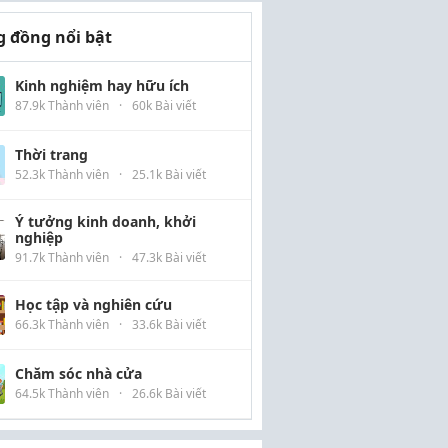
 đồng nổi bật
Kinh nghiệm hay hữu ích
87.9k Thành viên
·
60k Bài viết
Thời trang
52.3k Thành viên
·
25.1k Bài viết
Ý tưởng kinh doanh, khởi
nghiệp
91.7k Thành viên
·
47.3k Bài viết
Học tập và nghiên cứu
66.3k Thành viên
·
33.6k Bài viết
Chăm sóc nhà cửa
64.5k Thành viên
·
26.6k Bài viết