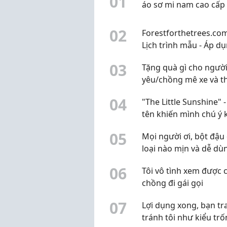
0
1
áo sơ mi nam cao cấp
0
2
Forestforthetrees.com
Lịch trình mẫu - Áp d
cho khu vực nội thàn
0
3
Tặng quà gì cho ngườ
Nẵng
yêu/chồng mê xe và t
setup góc PC?
0
4
"The Little Sunshine" -
tên khiến mình chú ý 
tìm trường
0
5
Mọi người ơi, bột đậu
loại nào mịn và dễ dù
vậy? Mình đang muốn
0
6
Tôi vô tình xem được c
sang nguyên liệu thiê
chồng đi gái gọi
nhiên
0
7
Lợi dụng xong, bạn tra
tránh tôi như kiểu trố