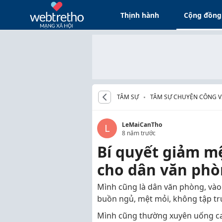
Thịnh hành
Cộng đồng
TÂM SỰ
TÂM SỰ CHUYỆN CÔNG VI
LeMaiCanTho
L
8 năm trước
Bí quyết giảm mệ
cho dân văn phòn
Mình cũng là dân văn phòng, vào
buồn ngủ, mệt mỏi, không tập tr
Mình cũng thường xuyên uống ca