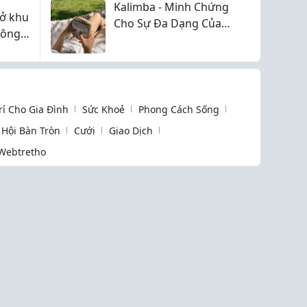
Kalimba - Minh Chứng
ở khu
Cho Sự Đa Dạng Của
đông
Văn Hóa Âm Nhạc
Trí Cho Gia Đình
Sức Khoẻ
Phong Cách Sống
Hội Bàn Tròn
Cưới
Giao Dịch
Webtretho