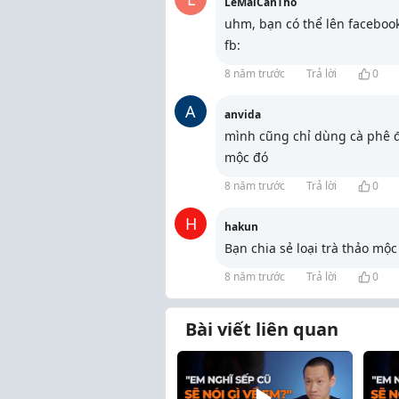
LeMaiCanTho
uhm, bạn có thể lên faceboo
fb:
8 năm trước
Trả lời
0
A
anvida
mình cũng chỉ dùng cà phê đ
mộc đó
8 năm trước
Trả lời
0
H
hakun
Bạn chia sẻ loại trà thảo mộ
8 năm trước
Trả lời
0
Bài viết liên quan