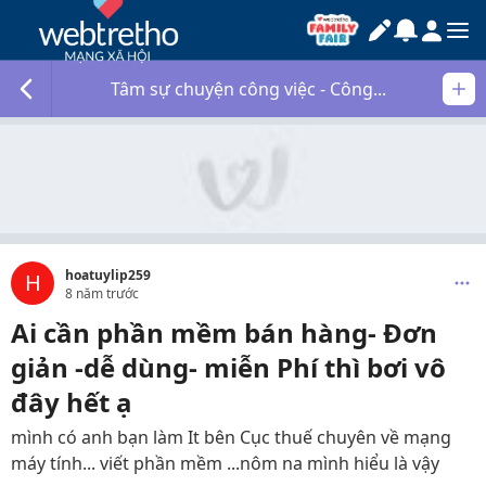
Tâm sự chuyện công việc - Công...
hoatuylip259
H
8 năm trước
Ai cần phần mềm bán hàng- Đơn
giản -dễ dùng- miễn Phí thì bơi vô
đây hết ạ
mình có anh bạn làm It bên Cục thuế chuyên về mạng
máy tính... viết phần mềm ...nôm na mình hiểu là vậy