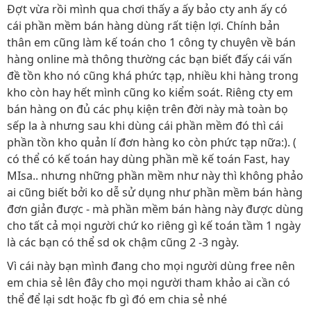
Đợt vừa rồi mình qua chơi thấy a ấy bảo cty anh ấy có
cái phần mềm bán hàng dùng rất tiện lợi. Chính bản
thân em cũng làm kế toán cho 1 công ty chuyên về bán
hàng online mà thông thường các bạn biết đấy cái vấn
đề tồn kho nó cũng khá phức tạp, nhiều khi hàng trong
kho còn hay hết mình cũng ko kiểm soát. Riêng cty em
bán hàng on đủ các phụ kiện trên đời này mà toàn bọ
sếp la à nhưng sau khi dùng cái phần mềm đó thì cái
phần tồn kho quản lí đơn hàng ko còn phức tạp nữa:). (
có thể có kế toán hay dùng phần mề kế toán Fast, hay
MIsa.. nhưng những phần mềm như này thì không phảo
ai cũng biết bởi ko dễ sử dụng như phần mềm bán hàng
đơn giản được - mà phần mềm bán hàng này được dùng
cho tất cả mọi người chứ ko riêng gì kế toán tầm 1 ngày
là các bạn có thể sd ok chậm cũng 2 -3 ngày.
Vì cái này bạn mình đang cho mọi người dùng free nên
em chia sẻ lên đây cho mọi người tham khảo ai cần có
thể để lại sdt hoặc fb gì đó em chia sẻ nhé