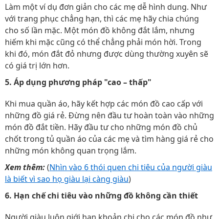
Làm một ví dụ đơn giản cho các mẹ dễ hình dung. Như
với trang phục chẳng hạn, thì các mẹ hãy chia chúng
cho số lần mặc. Một món đồ không đắt lắm, nhưng
hiếm khi mặc cũng có thể chẳng phải món hời. Trong
khi đó, món đắt đỏ nhưng được dùng thường xuyên sẽ
có giá trị lớn hơn.
5. Áp dụng phương pháp "cao – thấp"
Khi mua quần áo, hãy kết hợp các món đồ cao cấp với
những đồ giá rẻ. Đừng nên đầu tư hoàn toàn vào những
món đồ đắt tiền. Hãy đầu tư cho những món đồ chủ
chốt trong tủ quần áo của các mẹ và tìm hàng giá rẻ cho
những món không quan trọng lắm.
Xem thêm:
(
Nhìn vào 6 thói quen chi tiêu của người giàu
là biết vì sao họ giàu lại càng giàu
)
6. Hạn chế chi tiêu vào những đồ không cần thiết
Người giàu luôn giới hạn khoản chi cho các món đồ như