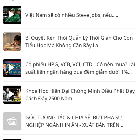
Việt Nam sẽ có nhiều Steve Jobs, nếu.....
Bí Quyết Rèn Thói Quản Lý Thời Gian Cho Con
Tiểu Học Mà Không Cần Rầy La
Cổ phiếu HPG, VCB, VCI, CTD - Có nên mua? Lãi
suất liên ngân hàng qua đêm giảm dưới 1%
nghĩa là gì?
Khoa Học Hiện Đại Chứng Minh Điều Phật Dạy
Cách Đây 2500 Năm
GÓC TƯƠNG TÁC & CHIA SẺ: BỨT PHÁ SỰ
NGHIỆP NGÀNH IN ẤN - XUẤT BẢN TRÊN
TIMVIEC365