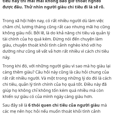
tiêu này thì mãi mãi không bao giờ thoát nghèo
được đâu. Thử nhìn người giàu chi tiêu đi là sẽ rõ.
Trong xã hội hiện nay, có rất nhiều người dù làm việc
chăm chỉ, lương tháng cũng rất cao nhưng mãi họ cũng
không giàu nổi. Bởi lẽ, là do khả năng chi tiêu và quản lý
tài chính của họ quá kém. Đừng nói đến chuyện làm
giàu, chuyện thoát khỏi tình cảnh nghèo khó với họ
dường như cũng sẽ vất vả hơn rất nhiều vì cách chi tiêu
này.
Trong khi đó, với những người giàu vì sao mà họ giàu lại
càng thêm giàu? Câu hỏi này cũng là câu hỏi chung của
rất rất nhiều người. Và một trong những lý do đó là cách
chi tiêu, quản lý tình chính của họ quá tốt. Điều này đã
giúp họ không chỉ không tốn kém quá nhiều mà còn
khiến sự giàu có của mình ngày càng giàu hơn.
Sau đây sẽ là
6 thói quen chi tiêu của người giàu
mà
các mẹ nên học hỏi nếu muốn thoát khỏi tình cảnh