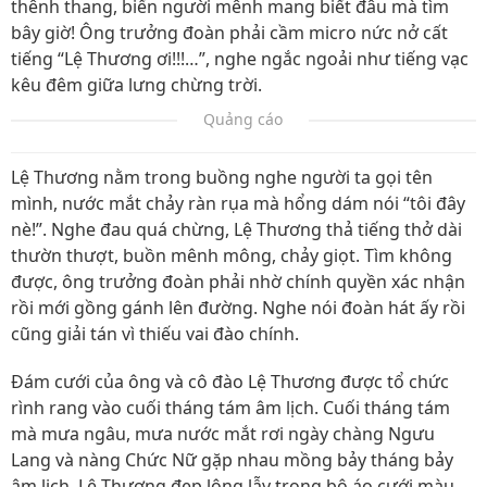
thênh thang, biển người mênh mang biết đâu mà tìm
bây giờ! Ông trưởng đoàn phải cầm micro nức nở cất
tiếng “Lệ Thương ơi!!!…”, nghe ngắc ngoải như tiếng vạc
kêu đêm giữa lưng chừng trời.
Quảng cáo
Lệ Thương nằm trong buồng nghe người ta gọi tên
mình, nước mắt chảy ràn rụa mà hổng dám nói “tôi đây
nè!”. Nghe đau quá chừng, Lệ Thương thả tiếng thở dài
thườn thượt, buồn mênh mông, chảy giọt. Tìm không
được, ông trưởng đoàn phải nhờ chính quyền xác nhận
rồi mới gồng gánh lên đường. Nghe nói đoàn hát ấy rồi
cũng giải tán vì thiếu vai đào chính.
Đám cưới của ông và cô đào Lệ Thương được tổ chức
rình rang vào cuối tháng tám âm lịch. Cuối tháng tám
mà mưa ngâu, mưa nước mắt rơi ngày chàng Ngưu
Lang và nàng Chức Nữ gặp nhau mồng bảy tháng bảy
âm lịch. Lệ Thương đẹp lộng lẫy trong bộ áo cưới màu