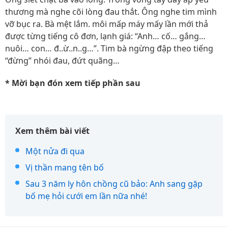
thương mà nghe cõi lòng đau thắt. Ông nghe tim mình
vỡ bục ra. Bà mệt lắm. môi mấp máy mấy lần mới thả
được từng tiếng cô đơn, lạnh giá: “Anh… cố… gắng…
nuôi… con… đ..ừ..n..g…”. Tim bà ngừng đập theo tiếng
“đừng” nhói đau, đứt quãng…
* Mời bạn đón xem tiếp phần sau
Xem thêm bài viết
Một nửa đi qua
Vị thần mang tên bố
Sau 3 năm ly hôn chồng cũ bảo: Anh sang gặp
bố mẹ hỏi cưới em lần nữa nhé!