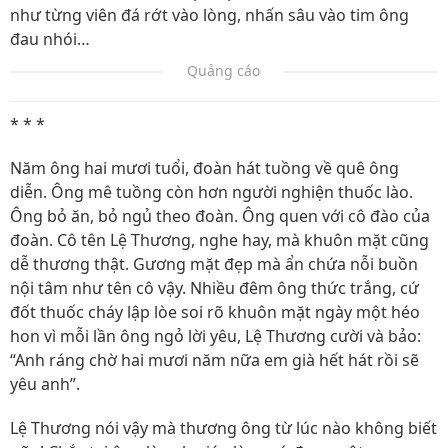
như từng viên đá rớt vào lòng, nhấn sâu vào tim ông
đau nhói…
Quảng cáo
* * *
Năm ông hai mươi tuổi, đoàn hát tuồng về quê ông
diễn. Ông mê tuồng còn hơn người nghiện thuốc lào.
Ông bỏ ăn, bỏ ngủ theo đoàn. Ông quen với cô đào của
đoàn. Cô tên Lệ Thương, nghe hay, mà khuôn mặt cũng
dễ thương thật. Gương mặt đẹp mà ẩn chứa nỗi buồn
nội tâm như tên cô vậy. Nhiều đêm ông thức trắng, cứ
đốt thuốc cháy lập lòe soi rõ khuôn mặt ngày một héo
hon vì mỗi lần ông ngỏ lời yêu, Lệ Thương cười và bảo:
“Anh ráng chờ hai mươi năm nữa em già hết hát rồi sẽ
yêu anh”.
Lệ Thương nói vậy mà thương ông từ lúc nào không biết