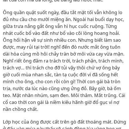
Ông quần quật suốt ngày, đầu tắt mặt tối vẫn không lo
đủ nhu cầu cho mười miệng ăn. Ngoài hai buổi dạy học,
giữa trưa nắng gắt ông vẫn hì hục cuốc ruộng. Từng
nhát cuốc bổ vào đất như bổ vào cõi lòng hoang hoải.
Ông hối hận về sự sinh nhiều con. Nhưng biết làm sao
được, may rủi tại trời! nghĩ đến đó nước mắt ông tuôn
dài hòa cùng mồ hôi chảy tràn bờ môi vừa cay vừa mặn.
Nghĩ riết ông đâm ra trách trời, trách phận, trách mình,
trách vợ… thì trách cho đỡ tủi vậy thôi chứ vợ ông bây
giờ cuối mùa nhan sắc, tàn tạ cuộc đời vì đã sống hết
mình cho ông, cho con rồi còn gì! Thời con gái bà tròn
trịa, nước da lúc nào cũng ưng ửng đỏ. Bây giờ, bà ốm
teo. Mặt nhăn nhúm, sạm đen. Môi thâm. Mắt trũng. Cái
cổ cao thời con gái là niềm kiêu hãnh giờ đổ gục vì nợ
nần chồng chất.
Lớp học của ông được cất trên gò đất thoáng mát. Đứng
ở đấy, vào mùa này thấy rõ cánh đồng lúa vàng hoe xơ