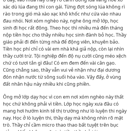
xác dù lúa đang thì con gái. Từng đợt sóng lúa không rì
rào trong gió mà xào xạc khô khốc như cứa vào nhau
đau nhói. Nơi xóm nghèo này, nghe ông mở lớp, học
sinh đi học rất đông. Theo học thì nhiều mà đến tháng
nộp tiền học cho thầy nhiều học sinh đành bỏ học. Thầy
giáo phải đi đến từng nhà để động viên, khuyên bảo.
Tiền học phí chỉ có vài em nhà khá giả nộp, còn lại nhìn
thầy cười trừ. Tội nghiệp đến độ nụ cười cũng méo xệch
chứ có tươi tắn gì đâu! Có em đem đến vài cân gạo.
Cũng chẳng sao, thầy vẫn vui vẻ nhận như đại dương
đón nhận nước từ sông suối hòa vào. Vậy đấy, ở vùng
đất nhân hậu này nhiều khi cũng phiền.
Ông mở lớp dạy học vì con em nơi xóm nghèo này thất
học chứ không phải vì tiền. Lớp học ngày xưa đâu có
mang hơi hướm kinh tế thị trường như lò luyện thi ngày
nay. Học ở lò luyện thi, thầy dạy mà không nhìn rõ mặt
trò. Thầy chỉ cầm micro thao thao bất tuyệt trên bục