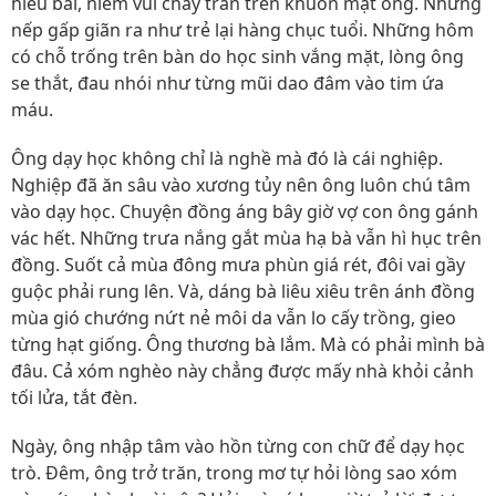
hiểu bài, niềm vui chảy tràn trên khuôn mặt ông. Những
nếp gấp giãn ra như trẻ lại hàng chục tuổi. Những hôm
có chỗ trống trên bàn do học sinh vắng mặt, lòng ông
se thắt, đau nhói như từng mũi dao đâm vào tim ứa
máu.
Ông dạy học không chỉ là nghề mà đó là cái nghiệp.
Nghiệp đã ăn sâu vào xương tủy nên ông luôn chú tâm
vào dạy học. Chuyện đồng áng bây giờ vợ con ông gánh
vác hết. Những trưa nắng gắt mùa hạ bà vẫn hì hục trên
đồng. Suốt cả mùa đông mưa phùn giá rét, đôi vai gầy
guộc phải rung lên. Và, dáng bà liêu xiêu trên ánh đồng
mùa gió chướng nứt nẻ môi da vẫn lo cấy trồng, gieo
từng hạt giống. Ông thương bà lắm. Mà có phải mình bà
đâu. Cả xóm nghèo này chẳng được mấy nhà khỏi cảnh
tối lửa, tắt đèn.
Ngày, ông nhập tâm vào hồn từng con chữ để dạy học
trò. Đêm, ông trở trăn, trong mơ tự hỏi lòng sao xóm