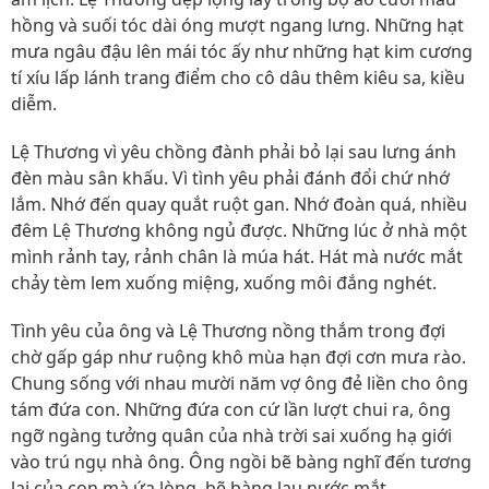
hồng và suối tóc dài óng mượt ngang lưng. Những hạt
mưa ngâu đậu lên mái tóc ấy như những hạt kim cương
tí xíu lấp lánh trang điểm cho cô dâu thêm kiêu sa, kiều
diễm.
Lệ Thương vì yêu chồng đành phải bỏ lại sau lưng ánh
đèn màu sân khấu. Vì tình yêu phải đánh đổi chứ nhớ
lắm. Nhớ đến quay quắt ruột gan. Nhớ đoàn quá, nhiều
đêm Lệ Thương không ngủ được. Những lúc ở nhà một
mình rảnh tay, rảnh chân là múa hát. Hát mà nước mắt
chảy tèm lem xuống miệng, xuống môi đắng nghét.
Tình yêu của ông và Lệ Thương nồng thắm trong đợi
chờ gấp gáp như ruộng khô mùa hạn đợi cơn mưa rào.
Chung sống với nhau mười năm vợ ông đẻ liền cho ông
tám đứa con. Những đứa con cứ lần lượt chui ra, ông
ngỡ ngàng tưởng quân của nhà trời sai xuống hạ giới
vào trú ngụ nhà ông. Ông ngồi bẽ bàng nghĩ đến tương
lai của con mà ứa lòng, bẽ bàng lau nước mắt.