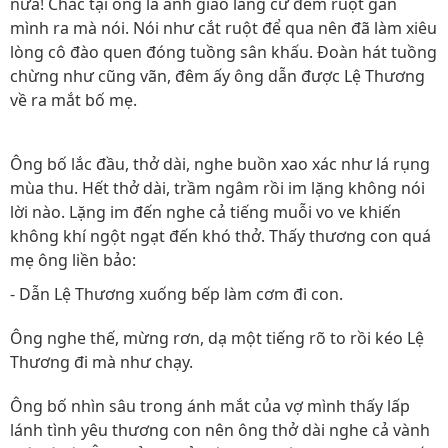
nữa! Chắc tại ông là anh giáo làng cứ đem ruột gan
mình ra mà nói. Nói như cắt ruột để qua nên đã làm xiêu
lòng cô đào quen đóng tuồng sân khấu. Đoàn hát tuồng
chừng như cũng vãn, đêm ấy ông dẫn được Lệ Thương
về ra mắt bố mẹ.
Ông bố lắc đầu, thở dài, nghe buồn xao xác như lá rụng
mùa thu. Hết thở dài, trầm ngâm rồi im lặng không nói
lời nào. Lặng im đến nghe cả tiếng muỗi vo ve khiến
không khí ngột ngạt đến khó thở. Thấy thương con quá
mẹ ông liền bảo:
- Dẫn Lệ Thương xuống bếp làm cơm đi con.
Ông nghe thế, mừng rơn, dạ một tiếng rõ to rồi kéo Lệ
Thương đi mà như chạy.
Ông bố nhìn sâu trong ánh mắt của vợ mình thấy lấp
lánh tình yêu thương con nên ông thở dài nghe cả vành