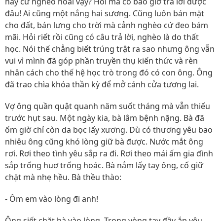
này cứ nghèo hoài vậy? Hỏi mà có bao giờ trả lời được
đâu! Ai cũng một nắng hai sương. Cũng luôn bán mặt
cho đất, bán lưng cho trời mà cảnh nghèo cứ đeo bám
mãi. Hỏi riết rồi cũng có câu trả lời, nghèo là do thất
học. Nói thế chẳng biết trúng trật ra sao nhưng ông vẫn
vui vì mình đã góp phần truyền thụ kiến thức và rèn
nhân cách cho thế hệ học trò trong đó có con ông. Ông
đã trao chìa khóa thần kỳ để mở cánh cửa tương lai.
Vợ ông quần quật quanh năm suốt tháng mà vẫn thiếu
trước hụt sau. Một ngày kia, bà lâm bệnh nặng. Bà đã
ốm giờ chỉ còn da bọc lấy xương. Dù có thương yêu bao
nhiêu ông cũng khó lòng giữ bà được. Nước mắt ông
rơi. Rơi theo tình yêu sắp ra đi. Rơi theo mái ấm gia đình
sắp trống huơ trống hoác. Bà nắm lấy tay ông, cố giữ
chặt mà nhẹ hều. Bà thều thào:
- Ôm em vào lòng đi anh!
Ông siết chặt bà vào lòng. Trong vòng tay đầy ắp yêu