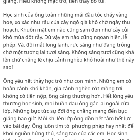
giảng. Hiểu không mặc trò, tiền thầy bỏ túi.
Học sinh của ông toàn những mái đầu tóc cháy vàng
hoe, xơ xác như râu của cây ngô già khô chờ ngày thu
hoạch. Khuôn mặt em nào cũng sạm đen như cây củi
khô mùa đốt rẫy. Dù vậy em nào cũng ngoan hiền, lễ
phép. Và, đôi mắt long lanh, rực sáng như đang trông
chờ một tương lai tươi sáng. Không sáng tươi cũng khá
lên chứ chẳng lẽ chịu cảnh nghèo khó hoài như thế này
sao!
Ông yêu hết thảy học trò như con mình. Những em có
hoàn cảnh khó khăn, gia cảnh nghèo rớt mồng tơi
không có tiền nộp, ông càng thương hơn. Hết lòng yêu
thương học sinh, mọi buồn đau ông gác lại ngoài cửa
lớp. Những bực tức sự đời ông chẳng mang đến bục
giảng bao giờ. Mỗi khi lên lớp ông dồn hết tâm hết lực
vào bài dạy. Ông luôn tìm tòi phương pháp hay nhất để
khơi nguồn hứng thú, sáng tạo của các em. Học sinh