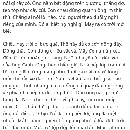
nói gì cây cỏ. Ông nằm bất động trên giường, thẳng đơ,
teo tóp như cây củi. Con cháu đứng quanh ông im thin
thít. Chẳng ai nói lời nào. Mỗi người theo đuổi ý nghĩ
riêng của mình. Đố ai biết họ nghĩ gì. May ra có trời mới
biết.
Chiều nay trời oi bức quá. Thế này dễ có cơn dông đây.
Dông thật. Cơn dông chiều vật vã. Mây đen ùn ùn kéo
đến. Chớp nhoáng nhoàng. Ngôi nhà yếu ớt, xiêu vẹo
của ông đánh võng theo chiều gió. Nhà bếp lợp tranh bị
tốc tung lên từng mảng như đuôi gà mái mẹ xù lông
mỗi khi bảo vệ đàn con. Sấm, sét ầm ầm. Tiếng sét làm
ông giật thót, nháng mắt ra. Ông cố quay đầu nghiêng
về phía nhà bếp mà không được. Đầu ông nặng như
tảng đá. Nhìn chênh chếch về phía ấy, môi ông mấp
máy…Con cháu đứng chung quanh dỏng tai cố nghe
ông nói điều gì. Chịu. Nói không nên lời, ông đã mệt
nhoài. Mắt nhắm nghiền. Lòng ông như có lửa đốt. Trời
bắt đầu mưa. Mưa rơi lộp độp lên mái tôn. Mỗi hạt mưa