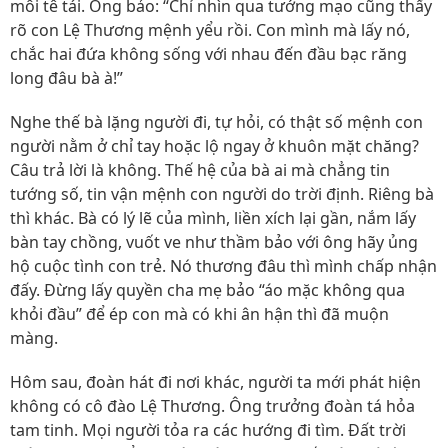
môi tê tái. Ông bảo: “Chỉ nhìn qua tướng mạo cũng thấy
rõ con Lệ Thương mệnh yểu rồi. Con mình mà lấy nó,
chắc hai đứa không sống với nhau đến đầu bạc răng
long đâu bà à!”
Nghe thế bà lặng người đi, tự hỏi, có thật số mệnh con
người nằm ở chỉ tay hoặc lộ ngay ở khuôn mặt chăng?
Câu trả lời là không. Thế hệ của bà ai mà chẳng tin
tướng số, tin vận mệnh con người do trời định. Riêng bà
thì khác. Bà có lý lẽ của mình, liền xích lại gần, nắm lấy
bàn tay chồng, vuốt ve như thầm bảo với ông hãy ủng
hộ cuộc tình con trẻ. Nó thương đâu thì mình chấp nhận
đấy. Đừng lấy quyền cha mẹ bảo “áo mặc không qua
khỏi đầu” để ép con mà có khi ân hận thì đã muộn
màng.
Hôm sau, đoàn hát đi nơi khác, người ta mới phát hiện
không có cô đào Lệ Thương. Ông trưởng đoàn tá hỏa
tam tinh. Mọi người tỏa ra các hướng đi tìm. Đất trời