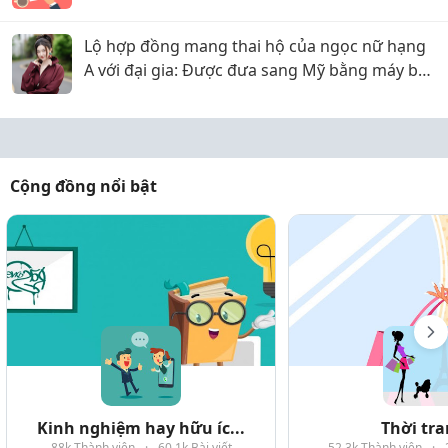
Lộ hợp đồng mang thai hộ của ngọc nữ hạng
A với đại gia: Được đưa sang Mỹ bằng máy bay
riêng, nhưng lật kèo ôm trăm tỷ bỏ trốn?
Cộng đồng nổi bật
Kinh nghiệm hay hữu íc...
Thời tr
88k Thành viên
·
60.1k Bài viết
52.3k Thành viên
·