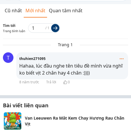
Cũ nhất
Mới nhất
Quan tâm nhất
Tìm tới
/
1
Trang bình luận
Trang 1
T
thuhien271095
Hahaa, lúc đầu nghe tên tiêu đề mình vừa nghĩ
ko biết vịt 2 chân hay 4 chân :))))
8 năm trước
Trả lời
0
Bài viết liên quan
Van Leeuwen Ra Mắt Kem Chay Hương Rau Chân
Vịt