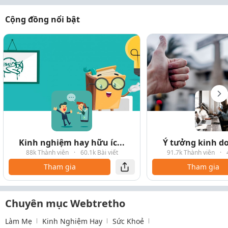
Cộng đồng nổi bật
Kinh nghiệm hay hữu íc...
Ý tưởng kinh do
88k Thành viên
·
60.1k Bài viết
91.7k Thành viên
·
Tham gia
Tham gia
Chuyên mục Webtretho
Làm Mẹ
Kinh Nghiệm Hay
Sức Khoẻ