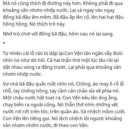
Mà nó cũng thích đi đường này hơn. Không phải đi qua
khoảng sân nhơm nhớp nước. Lại sà ngay vào ngay
đống bã đậu ấm mềm. Bã đậu ấp lên cổ, lên hai hạt đậu
hồng hồng. Nó thích trò này.
Nhớ trò chơi với đống bã đậu, hôm sau nó lại sang.
*
Tự nhiên cái lỗ rào bị dấp lại.Con Vện tần ngần vẫy đuôi
nhìn nó như dò hỏi. Cả hai thẫn thờ một lúc lâu rồi lại
dắt nhau vòng ra đằng trước. Lại phải qua khoảng sân
nhơm nhớp nước.
Vợ nhà bã đậu quắc mắt nhìn nó. Chồng, áo may ô rỗ lỗ
chỗ, tay chống hông, tay cầm cán chảo xỉa về phía nó.
Một chậu nước hất toẹt ra. Con Vện kêu lên ăng ẳng,
chạy biến ra ngoài cổng. Nó thẫn thờ nhìn những vệt
nước rơi rớt trên tóc, trên quần áo. Và nhệch mồm cười.
Con Vện lên tiếng gọi. Nó lệch nhệch lội ngược khoảng
sân nhơm nhớm nước, đi theo con Vện.