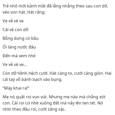
Trẻ nhỏ mới bảnh mắt đã lẵng nhẵng theo sau con dở,
véo von hát. Hát rằng:
Ve vẻ vè ve
Cái vè con dở
Bỗng dưng có bầu
Ối làng nước đâu
Đến mà xem nhé
Ve vẻ vè ve...
Con dở hềnh hệch cười. Hát càng to, cười càng giòn. Hai
cái tay vỗ bành bạch vào bụng.
“Mày khai ra!”
Mẹ nó quất roi vun vút. Nhưng mẹ nào mà chẳng xót
con. Cái roi cứ nhè xuống đất mà nảy lên ten tét. Nó
nhìn theo đầu roi, cười sằng sặc.