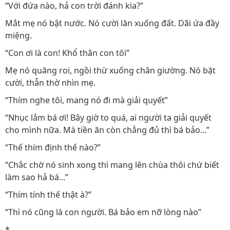
“Với đứa nào, hả con trời đánh kia?”
Mắt mẹ nó bật nước. Nó cười lăn xuống đất. Dãi ứa đầy
miệng.
“Con ơi là con! Khổ thân con tôi”
Mẹ nó quăng roi, ngồi thừ xuống chân giường. Nó bặt
cười, thẫn thờ nhìn mẹ.
“Thím nghe tôi, mang nó đi mà giải quyết”
“Nhục lắm bá ơi! Bây giờ to quá, ai người ta giải quyết
cho mình nữa. Mà tiền ăn còn chẳng đủ thì bá bảo...”
“Thế thím định thế nào?”
“Chắc chờ nó sinh xong thì mang lên chùa thôi chứ biết
làm sao hả bá...”
“Thím tính thế thật à?”
“Thì nó cũng là con người. Bá bảo em nỡ lòng nào”
*