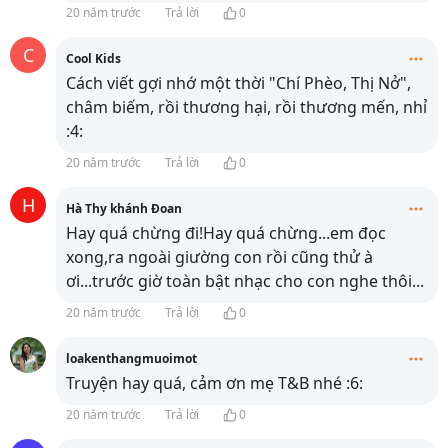
20 năm trước
Trả lời
0
C
Cool Kids
Cách viết gợi nhớ một thời "Chí Phèo, Thị Nở",
châm biếm, rồi thương hại, rồi thương mến, nhỉ
:4:
20 năm trước
Trả lời
0
H
Hà Thy khánh Đoan
Hay quá chừng đi!Hay quá chừng...em đọc
xong,ra ngoài giường con rồi cũng thử à
ơi...trước giờ toàn bật nhạc cho con nghe thôi...
20 năm trước
Trả lời
0
loakenthangmuoimot
Truyện hay quá, cảm ơn mẹ T&B nhé :6:
20 năm trước
Trả lời
0