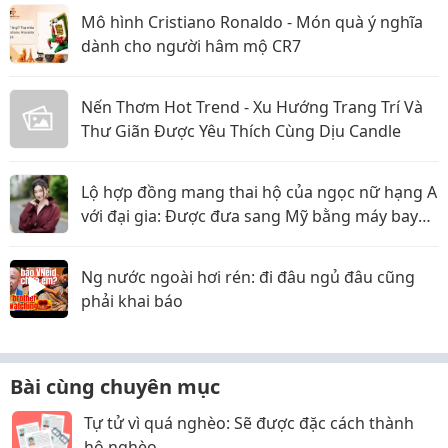
Mô hình Cristiano Ronaldo - Món quà ý nghĩa
dành cho người hâm mộ CR7
Nến Thơm Hot Trend - Xu Hướng Trang Trí Và
Thư Giãn Được Yêu Thích Cùng Dịu Candle
Lộ hợp đồng mang thai hộ của ngọc nữ hạng A
với đại gia: Được đưa sang Mỹ bằng máy bay
riêng, nhưng lật kèo ôm trăm tỷ bỏ trốn?
Ng nước ngoài hơi rén: đi đâu ngủ đâu cũng
phải khai báo
Bài cùng chuyên mục
Tự tử vì quá nghèo: Sẽ được đặc cách thành
hộ nghèo