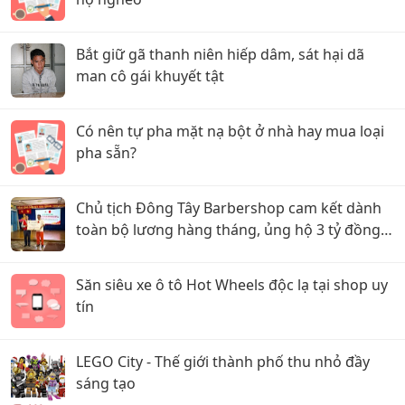
Bắt giữ gã thanh niên hiếp dâm, sát hại dã
man cô gái khuyết tật
Có nên tự pha mặt nạ bột ở nhà hay mua loại
pha sẵn?
Chủ tịch Đông Tây Barbershop cam kết dành
toàn bộ lương hàng tháng, ủng hộ 3 tỷ đồng
cho Hội Chữ thập đỏ TP.HCM
Săn siêu xe ô tô Hot Wheels độc lạ tại shop uy
tín
LEGO City - Thế giới thành phố thu nhỏ đầy
sáng tạo