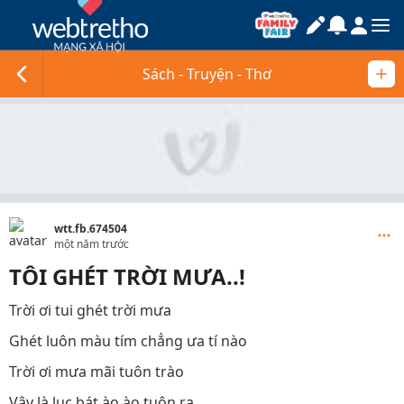
Sách - Truyện - Thơ
wtt.fb.674504
một năm trước
TÔI GHÉT TRỜI MƯA..!
Trời ơi tui ghét trời mưa
Ghét luôn màu tím chẳng ưa tí nào
Trời ơi mưa mãi tuôn trào
Vậy là lục bát ào ào tuôn ra