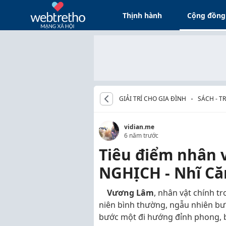
Thịnh hành
Cộng đồng
GIẢI TRÍ CHO GIA ĐÌNH
SÁCH - T
vidian.me
6 năm trước
Tiêu điểm nhân 
NGHỊCH - Nhĩ Că
Vương Lâm
, nhân vật chính t
niên bình thường, ngẫu nhiên bước
bước một đi hướng đỉnh phong, 