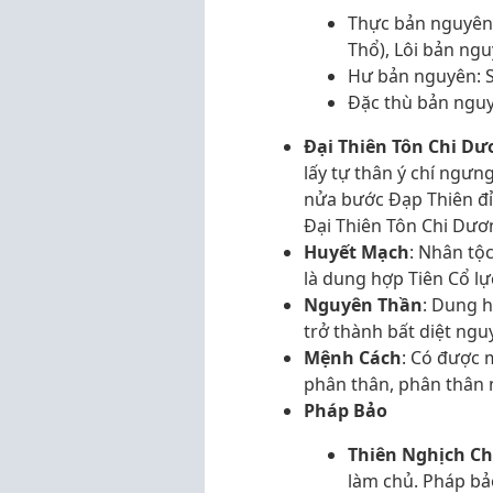
Thực bản nguyên:
Thổ), Lôi bản ngu
Hư bản nguyên: S
Đặc thù bản nguyê
Đại Thiên Tôn Chi D
lấy tự thân ý chí ngư
nửa bước Đạp Thiên đỉ
Đại Thiên Tôn Chi Dươ
Huyết Mạch
: Nhân tộc
là dung hợp Tiên Cổ lự
Nguyên Thần
: Dung h
trở thành bất diệt ngu
Mệnh Cách
: Có được 
phân thân, phân thân 
Pháp Bảo
Thiên Nghịch C
làm chủ. Pháp bả