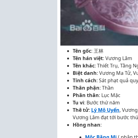
Tên gốc
: 王林
Tên hán việt
: Vương Lâm
Tên khác
: Thiết Trụ, Tằng
Biệt danh
: Vương Ma Tử, V
Tính cách
: Sát phạt quả quy
Thân phận
: Thần
Phân thân
: Lục Mặc
Tu vi
: Bước thứ năm
Thê tử
:
Lý Mộ Uyển
, Vương 
Vương Lâm đạt tới bước thứ
Hồng nhan
:
Mộc Băng Mi
( phân t