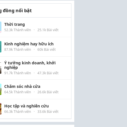
 đồng nổi bật
Thời trang
52.3k Thành viên
·
25.1k Bài viết
Kinh nghiệm hay hữu ích
87.9k Thành viên
·
60k Bài viết
Ý tưởng kinh doanh, khởi
nghiệp
91.7k Thành viên
·
47.3k Bài viết
Chăm sóc nhà cửa
64.5k Thành viên
·
26.6k Bài viết
Học tập và nghiên cứu
66.3k Thành viên
·
33.6k Bài viết