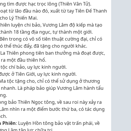
g tìm được hạc trọc lông (Thiên Vân Tử).
Đoạt từ lão đầu nào đó, xuất từ tay Tiên Đế Thanh
cho Lý Thiến Mai.
Thiên luyện chi bảo, Vương Lâm độ kiếp mà tạo
thành 18 tầng địa ngục, tự thành một giới.
 Bên trong có vô số tiên thuật cường đại, chỉ có
 thể thúc đẩy, đã tặng cho người khác.
c La Thiên phong tiên ban thưởng mà đoạt được,
 ra một đầu thiên hổ.
i tộc chí bảo, uy lực kinh người.
được ở Tiên Giới, uy lực kinh người.
 Ma tộc tặng cho, chỉ có thể sử dụng ở thương
 nhanh. Là pháp bảo giúp Vương Lâm hành tẩu
ng.
rọng bảo Thiên Ngọc tông, về sau roi này xảy ra
Lâm nhìn ra một điểm bước thứ ba, có tác dụng
ch.
n Phiên
: Luyện Hồn tông bảo vật trấn phái, về
ơng Lâm tận lực chữa trị.