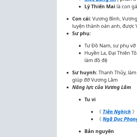
Lý Thiến Mai
là con g
Con cái
: Vương Bình, Vương 
luyện thành oán anh, được
Sư phụ
:
Tư Đồ Nam, sư phụ vỡ
Huyền La, Đại Thiên T
làm đồ đệ
Sư huynh
: Thanh Thủy, làm
giúp đỡ Vương Lâm
Năng lực của Vương Lâm
Tu vi
《
Tiên Nghịch
》:
《
Ngã Dục Phon
Bản nguyên