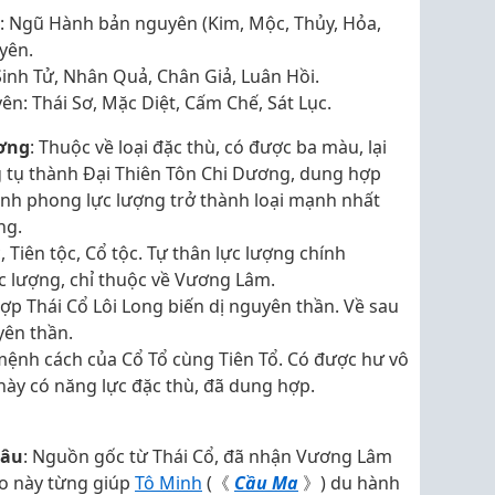
 Ngũ Hành bản nguyên (Kim, Mộc, Thủy, Hỏa,
yên.
inh Tử, Nhân Quả, Chân Giả, Luân Hồi.
n: Thái Sơ, Mặc Diệt, Cấm Chế, Sát Lục.
ương
: Thuộc về loại đặc thù, có được ba màu, lại
ng tụ thành Đại Thiên Tôn Chi Dương, dung hợp
nh phong lực lượng trở thành loại mạnh nhất
ng.
, Tiên tộc, Cổ tộc. Tự thân lực lượng chính
c lượng, chỉ thuộc về Vương Lâm.
ợp Thái Cổ Lôi Long biến dị nguyên thần. Về sau
yên thần.
mệnh cách của Cổ Tổ cùng Tiên Tổ. Có được hư vô
này có năng lực đặc thù, đã dung hợp.
hâu
: Nguồn gốc từ Thái Cổ, đã nhận Vương Lâm
o này từng giúp
Tô Minh
(《
Cầu Ma
》) du hành