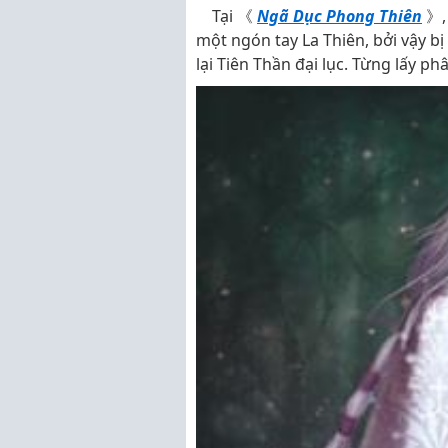
Tại 《
Ngã Dục Phong Thiên
》, 
một ngón tay La Thiên, bởi vậy b
lại Tiên Thần đại lục. Từng lấy ph