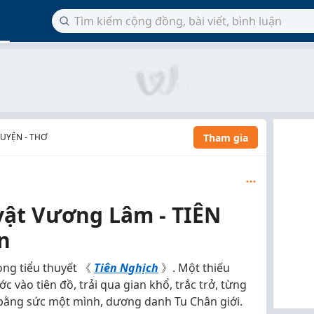
Tham gia
RUYỆN - THƠ
vật Vương Lâm - TIÊN
n
rong tiểu thuyết 《
Tiên Nghịch
》. Một thiếu
 vào tiên đồ, trải qua gian khổ, trắc trở, từng
bằng sức một mình, dương danh Tu Chân giới.