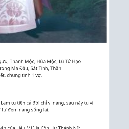
 Ngưu, Thanh Mộc, Hứa Mộc, Lữ Tử Hạo
ương Ma Đầu, Sát Tinh, Thần
ết, chung tình 1 vợ.
Lâm tu tiên cả đời chỉ vì nàng, sau này tu vi
 tư đem nàng sống lại.
hân của Liễu Mi ) là Côn Hư Thánh Nữ.