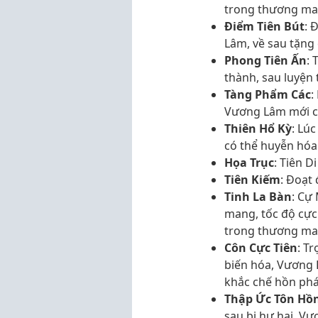
trong thương man
Điểm Tiên Bút
: 
Lâm, về sau tặng 
Phong Tiên Ấn
: 
thành, sau luyện 
Tàng Phẩm Các
:
Vương Lâm mới có
Thiên Hổ Kỳ
: Lú
có thể huyễn hóa
Họa Trục
: Tiên D
Tiên Kiếm
: Đoạt 
Tinh La Bàn
: Cự
mang, tốc độ cực
trong thương ma
Côn Cực Tiên
: T
biến hóa, Vương 
khắc chế hồn phá
Thập Ức Tôn Hồ
sau bị hư hại, Vư