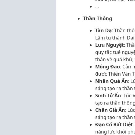
...
Thần Thông
Tàn Dạ
: Thần th
Lâm tu thành Đại
Lưu Nguyệt
: Th
quy tắc tuế nguy
thân về quá khứ,
Mộng Đạo
: Cảm 
được Thiên Vân Tử
Nhân Quả Ấn
: 
sáng tạo ra thần 
Sinh Tử Ấn
: Lúc
tạo ra thần thông
Chân Giả Ấn
: Lú
sáng tạo ra thần 
Đạo Cổ Bất Diệt
năng lực khôi ph