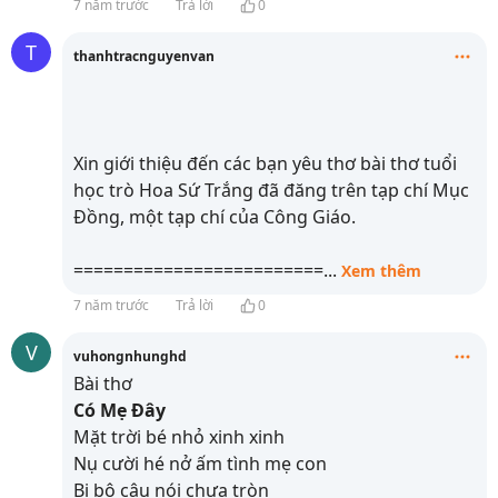
7 năm trước
Trả lời
0
T
thanhtracnguyenvan
Xin giới thiệu đến các bạn yêu thơ bài thơ tuổi
học trò Hoa Sứ Trắng đã đăng trên tạp chí Mục
Đồng, một tạp chí của Công Giáo.
=========================
...
Xem thêm
7 năm trước
Trả lời
0
V
vuhongnhunghd
Bài thơ
Có Mẹ Đây
Mặt trời bé nhỏ xinh xinh
Nụ cười hé nở ấm tình mẹ con
Bi bô câu nói chưa tròn