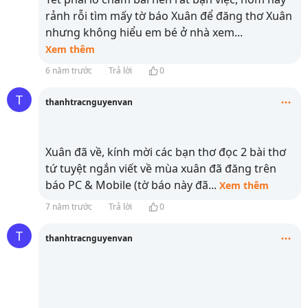
rảnh rỗi tìm mấy tờ báo Xuân để đăng thơ Xuân
nhưng không hiểu em bé ở nhà xem
...
Xem thêm
6 năm trước
Trả lời
0
T
thanhtracnguyenvan
Xuân đã về, kính mời các bạn thơ đọc 2 bài thơ
tứ tuyệt ngắn viết về mùa xuân đã đăng trên
báo PC & Mobile (tờ báo này đã
...
Xem thêm
7 năm trước
Trả lời
0
T
thanhtracnguyenvan