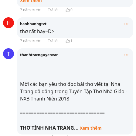
Xem thêm
7 năm trước
Trả lời
0
H
hanhhanhgtvt
thơ rất hay=D>
7 năm trước
Trả lời
1
T
thanhtracnguyenvan
Mời các bạn yêu thơ đọc bài thơ viết tại Nha
Trang đã đăng trong Tuyển Tập Thơ Nhà Giáo -
NXB Thanh Niên 2018
===============================
THƠ TÌNH NHA TRANG
...
Xem thêm