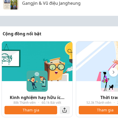
Gangjin & Vũ điệu Jangheung
Cộng đồng nổi bật
Kinh nghiệm hay hữu íc...
Thời tr
88k Thành viên
·
60.1k Bài viết
52.3k Thành viên
·
Tham gia
Tham gia