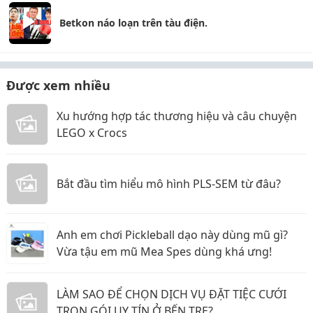
Betkon náo loạn trên tàu điện.
Được xem nhiều
Xu hướng hợp tác thương hiệu và câu chuyện
LEGO x Crocs
Bắt đầu tìm hiểu mô hình PLS-SEM từ đâu?
Anh em chơi Pickleball dạo này dùng mũ gì?
Vừa tậu em mũ Mea Spes dùng khá ưng!
LÀM SAO ĐỂ CHỌN DỊCH VỤ ĐẶT TIỆC CƯỚI
TRỌN GÓI UY TÍN Ở BẾN TRE?