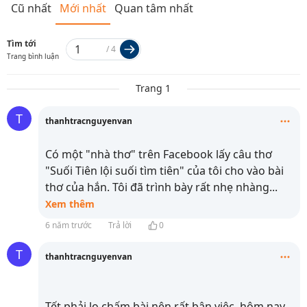
Cũ nhất
Mới nhất
Quan tâm nhất
Tìm tới
/
4
Trang bình luận
Trang 1
T
thanhtracnguyenvan
Có một "nhà thơ" trên Facebook lấy câu thơ
"Suối Tiên lội suối tìm tiên" của tôi cho vào bài
thơ của hắn. Tôi đã trình bày rất nhẹ nhàng
...
Xem thêm
6 năm trước
Trả lời
0
T
thanhtracnguyenvan
Tết phải lo chấm bài nên rất bận việc, hôm nay