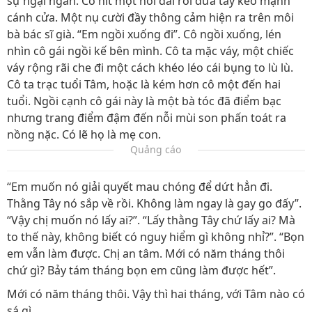
sự ngại ngần. Cô hít một hơi dài rồi đưa tay kéo mạnh
cánh cửa. Một nụ cười đầy thông cảm hiện ra trên môi
bà bác sĩ già. “Em ngồi xuống đi”. Cô ngồi xuống, lén
nhìn cô gái ngồi kế bên mình. Cô ta mặc váy, một chiếc
váy rộng rãi che đi một cách khéo léo cái bụng to lù lù.
Cô ta trạc tuổi Tâm, hoặc là kém hơn cô một đến hai
tuổi. Ngồi cạnh cô gái này là một bà tóc đã điểm bạc
nhưng trang điểm đậm đến nỗi mùi son phấn toát ra
nồng nặc. Có lẽ họ là mẹ con.
Quảng cáo
“Em muốn nó giải quyết mau chóng để dứt hẳn đi.
Thằng Tây nó sắp về rồi. Không làm ngay là gay go đấy”.
“Vậy chị muốn nó lấy ai?”. “Lấy thằng Tây chứ lấy ai? Mà
to thế này, không biết có nguy hiểm gì không nhỉ?”. “Bọn
em vẫn làm được. Chị an tâm. Mới có năm tháng thôi
chứ gì? Bảy tám tháng bọn em cũng làm được hết”.
Mới có năm tháng thôi. Vậy thì hai tháng, với Tâm nào có
sá gì.