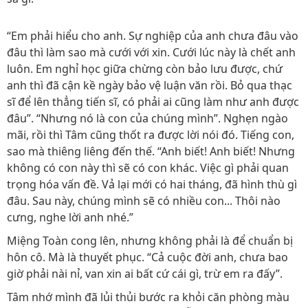
“Em phải hiểu cho anh. Sự nghiệp của anh chưa đâu vào
đâu thì làm sao mà cưới với xin. Cưới lúc này là chết anh
luôn. Em nghỉ học giữa chừng còn bảo lưu được, chứ
anh thì đã cận kề ngày bảo vệ luận văn rồi. Bỏ qua thạc
sĩ để lên thẳng tiến sĩ, có phải ai cũng làm như anh được
đâu”. “Nhưng nó là con của chúng mình”. Nghẹn ngào
mãi, rồi thì Tâm cũng thốt ra được lời nói đó. Tiếng con,
sao mà thiêng liêng đến thế. “Anh biết! Anh biết! Nhưng
không có con này thì sẽ có con khác. Việc gì phải quan
trọng hóa vấn đề. Vả lại mới có hai tháng, đã hình thù gì
đâu. Sau này, chúng mình sẽ có nhiều con... Thôi nào
cưng, nghe lời anh nhé.”
Miệng Toàn cong lên, nhưng không phải là để chuẩn bị
hôn cô. Mà là thuyết phục. “Cả cuộc đời anh, chưa bao
giờ phải nài nỉ, van xin ai bất cứ cái gì, trừ em ra đấy”.
Tâm nhớ mình đã lủi thủi bước ra khỏi căn phòng màu