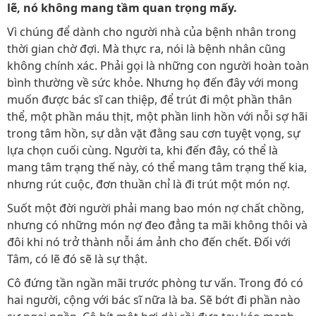
lẽ, nó không mang tầm quan trọng mấy.
Vì chúng để dành cho người nhà của bệnh nhân trong
thời gian chờ đợi. Mà thực ra, nói là bệnh nhân cũng
không chính xác. Phải gọi là những con người hoàn toàn
bình thường về sức khỏe. Nhưng họ đến đây với mong
muốn được bác sĩ can thiệp, để trút đi một phần thân
thể, một phần máu thịt, một phần linh hồn với nỗi sợ hãi
trong tâm hồn, sự dằn vặt đằng sau cơn tuyệt vọng, sự
lựa chọn cuối cùng. Người ta, khi đến đây, có thể là
mang tâm trạng thế này, có thể mang tâm trạng thế kia,
nhưng rút cuộc, đơn thuần chỉ là đi trút một món nợ.
Suốt một đời người phải mang bao món nợ chất chồng,
nhưng có những món nợ đeo đẳng ta mãi không thôi và
đôi khi nó trở thành nỗi ám ảnh cho đến chết. Đối với
Tâm, có lẽ đó sẽ là sự thật.
Cô đứng tần ngần mãi trước phòng tư vấn. Trong đó có
hai người, cộng với bác sĩ nữa là ba. Sẽ bớt đi phần nào