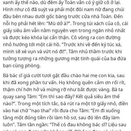
xanh ấy thế nào, dù đêm ấy Toàn vẫn có ý giữ cô ở lại.
Hình như cô đã suýt va phải một đôi nam nữ đang chúi
đầu bên nhau dưới gốc bàng trước cửa nhà Toàn. Đến
nỗi họ phải hét lên: “Mù dở à?”. Trong túi xách của cô, cái
giấy siêu âm vẫn nằm nguyên vẹn trong ngăn nhỏ nhất
và được kéo khóa lại cẩn thận. Cô vòng ra con đường
nhỏ hướng tới một cái hồ. “Trước khi về đến ký túc xá,
mình sẽ xé vụn và vứt nó đi!”. Tâm nhủ thầm trước khi
tưởng tượng ra những gương mặt tinh quái của ba đứa
bạn cùng phòng.
Bà bác sĩ già cười tươi gật đầu chào hai mẹ con kia, sau
khi đã xong phần tư vấn. Họ không quên cảm ơn rối rít,
thậm chí hớn hở và mừng rỡ như bắt được vàng. Bà ta
quay sang Tâm: “Em thì sao đây? Kết quả siêu âm thế
nào?”. Trong một tích tắc, bà rút ra một tờ giấy nhỏ, điền
vào hai chữ “nạo thai” rồi đưa cho Tâm: “Em đi xuống
tầng một đóng tiền rồi làm hồ sơ, sau đó lên đây làm
luôn”. Tâm tần ngần: “Thế có đau không bác sĩ? Liệu sau