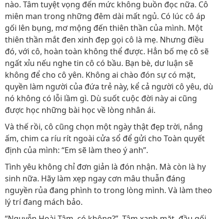
nào. Tâm tuyệt vọng đến mức không buồn đọc nữa. Cô
miên man trong những đêm dài mất ngủ. Có lúc cô áp
gối lên bụng, mơ mộng đến thiên thần của mình. Một
thiên thần mắt đen xinh đẹp gọi cô là mẹ. Nhưng điều
đó, với cô, hoàn toàn không thể được. Hẳn bố mẹ cô sẽ
ngất xỉu nếu nghe tin cô có bầu. Bạn bè, dư luận sẽ
không để cho cô yên. Không ai chào đón sự có mặt,
quyền làm người của đứa trẻ này, kể cả người cô yêu, dù
nó không có lỗi lầm gì. Dù suốt cuộc đời này ai cũng
được học những bài học về lòng nhân ái.
Và thế rồi, cô cũng chọn một ngày thật đẹp trời, nắng
ấm, chim ca ríu rít ngoài cửa sổ để gửi cho Toàn quyết
định của mình: “Em sẽ làm theo ý anh”.
Tình yêu không chỉ đơn giản là đón nhận. Mà còn là hy
sinh nữa. Hãy làm xẹp ngay cơn mâu thuẫn đáng
nguyền rủa đang phình to trong lòng mình. Và làm theo
lý trí đang mách bảo.
“Nguyễn Hoài Tâm, có không?”. Tâm xanh mặt, đầu gối