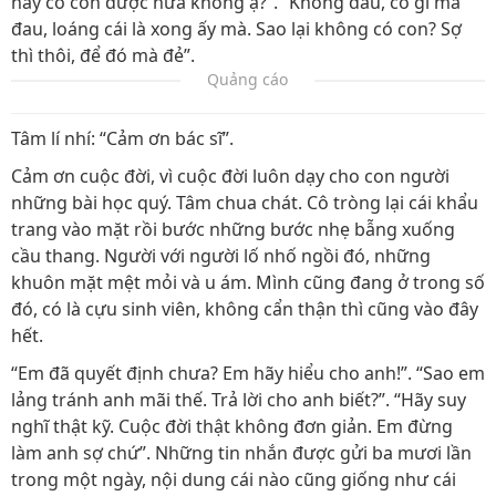
này có con được nữa không ạ?”. “Không đau, có gì mà
đau, loáng cái là xong ấy mà. Sao lại không có con? Sợ
thì thôi, để đó mà đẻ”.
Quảng cáo
Tâm lí nhí: “Cảm ơn bác sĩ”.
Cảm ơn cuộc đời, vì cuộc đời luôn dạy cho con người
những bài học quý. Tâm chua chát. Cô tròng lại cái khẩu
trang vào mặt rồi bước những bước nhẹ bẫng xuống
cầu thang. Người với người lố nhố ngồi đó, những
khuôn mặt mệt mỏi và u ám. Mình cũng đang ở trong số
đó, có là cựu sinh viên, không cẩn thận thì cũng vào đây
hết.
“Em đã quyết định chưa? Em hãy hiểu cho anh!”. “Sao em
lảng tránh anh mãi thế. Trả lời cho anh biết?”. “Hãy suy
nghĩ thật kỹ. Cuộc đời thật không đơn giản. Em đừng
làm anh sợ chứ”. Những tin nhắn được gửi ba mươi lần
trong một ngày, nội dung cái nào cũng giống như cái