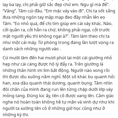
lạy ba lạy, chị phải giữ sắc đẹp chứ em. Ngu gì mà đẻ”.
“Vâng”. Tâm cúi đầu. “Em mặc váy vào đi”. Chị ta sốt sắng
đưa những ngón tay mập mạp đeo đầy nhẫn lên eo
Tâm. “Eo nhỏ quá, để chị tìm giúp em cái váy khác. Nào,
cởi quần ra, cởi hẳn ra chứ, không phải ngại, cởi trước
mặt người yêu thì không ngại à?”. Tâm làm theo chị ta
như một cái máy. Từ phòng trong đang lần lượt vọng ra
danh sách những người vào .
Cứ mười lăm đến hai mươi phút lại một cái giường nhỏ
hẹp như cái cáng được hộ lý đẩy ra. Trên giường là
những thân hình im lìm bất động. Người nào xong rồi
thì được dìu xuống nằm nghỉ. Một số khác bu quanh hỏi
han, xoa dầu quanh thái dương, quanh bụng. Tâm nhìn
đôi chân của mình đang run lên từng chặp dưới lớp váy
mỏng tang. Đúng lúc ấy, tên cô được vang lên. Cảm giác
nghe nó hoàn toàn không hề tự mãn và vinh dự như khi
người ta xướng tên cô ở những giờ học cũng như ở
những kỳ thi.