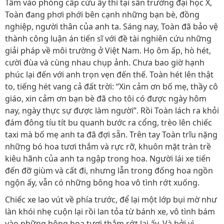
Tâm vào phòng cấp cứu ấy thì tại sân trường đại học X,
Toàn đang phơi phới bên cạnh những bạn bè, đồng
nghiệp, người thân của anh ta. Sáng nay, Toàn đã bảo vệ
thành công luận án tiến sĩ với đề tài nghiên cứu những
giải pháp về môi trường ở Việt Nam. Họ ôm ấp, hò hét,
cười đùa và cùng nhau chụp ảnh. Chưa bao giờ hạnh
phúc lại đến với anh trọn vẹn đến thế. Toàn hét lên thật
to, tiếng hét vang cả đất trời: “Xin cảm ơn bố mẹ, thầy cô
giáo, xin cảm ơn bạn bè đã cho tôi có được ngày hôm
nay, ngày thực sự được làm người”. Rồi Toàn lách ra khỏi
đám đông tíu tít bu quanh bước ra cổng, trèo lên chiếc
taxi mà bố mẹ anh ta đã đợi sẵn. Trên tay Toàn trĩu nặng
những bó hoa tươi thắm và rực rỡ, khuôn mặt tràn trề
kiêu hãnh của anh ta ngập trong hoa. Người lái xe tiến
đến đỡ giùm và cất đi, nhưng lẫn trong đống hoa ngồn
ngộn ấy, vẫn có những bông hoa vô tình rớt xuống.
Chiếc xe lao vút về phía trước, để lại một lớp bụi mờ như
làn khói nhẹ cuộn lại rồi lan tỏa từ bánh xe, vô tình bám
vào những bông hoa tươi thắm rớt lại ấy. Và bởi vì