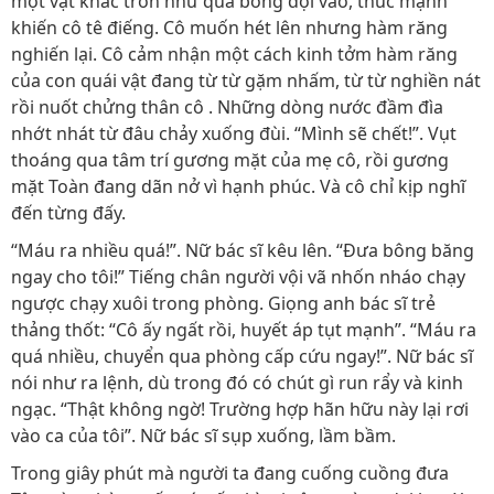
một vật khác tròn như quả bóng dội vào, thúc mạnh
khiến cô tê điếng. Cô muốn hét lên nhưng hàm răng
nghiến lại. Cô cảm nhận một cách kinh tởm hàm răng
của con quái vật đang từ từ gặm nhấm, từ từ nghiền nát
rồi nuốt chửng thân cô . Những dòng nước đầm đìa
nhớt nhát từ đâu chảy xuống đùi. “Mình sẽ chết!”. Vụt
thoáng qua tâm trí gương mặt của mẹ cô, rồi gương
mặt Toàn đang dãn nở vì hạnh phúc. Và cô chỉ kịp nghĩ
đến từng đấy.
“Máu ra nhiều quá!”. Nữ bác sĩ kêu lên. “Đưa bông băng
ngay cho tôi!” Tiếng chân người vội vã nhốn nháo chạy
ngược chạy xuôi trong phòng. Giọng anh bác sĩ trẻ
thảng thốt: “Cô ấy ngất rồi, huyết áp tụt mạnh”. “Máu ra
quá nhiều, chuyển qua phòng cấp cứu ngay!”. Nữ bác sĩ
nói như ra lệnh, dù trong đó có chút gì run rẩy và kinh
ngạc. “Thật không ngờ! Trường hợp hãn hữu này lại rơi
vào ca của tôi”. Nữ bác sĩ sụp xuống, lầm bầm.
Trong giây phút mà người ta đang cuống cuồng đưa