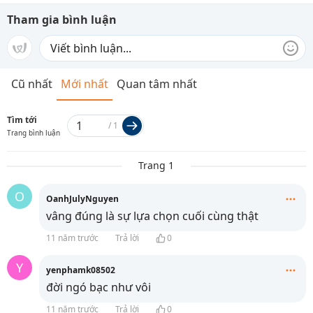
Tham gia bình luận
Cũ nhất
Mới nhất
Quan tâm nhất
Tìm tới
/
1
Trang bình luận
Trang 1
O
OanhJulyNguyen
vâng đúng là sự lựa chọn cuối cùng thật
11 năm trước
Trả lời
0
Y
yenphamk08502
đời ngó bạc như vôi
11 năm trước
Trả lời
0