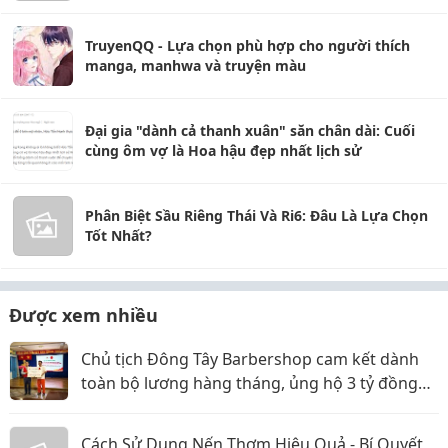
TruyenQQ - Lựa chọn phù hợp cho người thích
manga, manhwa và truyện màu
Đại gia "dành cả thanh xuân" săn chân dài: Cuối
cùng ôm vợ là Hoa hậu đẹp nhất lịch sử
Phân Biệt Sầu Riêng Thái Và Ri6: Đâu Là Lựa Chọn
Tốt Nhất?
Được xem nhiều
Chủ tịch Đông Tây Barbershop cam kết dành
toàn bộ lương hàng tháng, ủng hộ 3 tỷ đồng
cho Hội Chữ thập đỏ TP.HCM
Cách Sử Dụng Nến Thơm Hiệu Quả - Bí Quyết