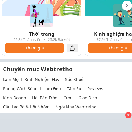
Thời trang
Kinh nghiệm hay
52.3k Thành viên
·
25.2k Bài viết
87.9k Thành viên
·
Tham gia
Tham gia
Chuyên mục Webtretho
Làm Mẹ
Kinh Nghiệm Hay
Sức Khoẻ
Phong Cách Sống
Làm Đẹp
Tâm Sự
Reviews
Kinh Doanh
Hội Bàn Tròn
Cưới
Giao Dịch
Câu Lạc Bộ & Hội Nhóm
Ngôi Nhà Webtretho