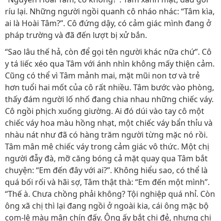
ríu lại. Những người ngồi quanh cô nháo nhác: “Tâm kìa,
ai là Hoài Tâm?”. Cô đứng dậy, có cảm giác mình đang ở
pháp trường và đã đến lượt bị xử bắn.
“Sao lâu thế hả, còn để gọi tên người khác nữa chứ”. Cô
y tá liếc xéo qua Tâm với ánh nhìn không mấy thiện cảm.
Cũng có thể vì Tâm mảnh mai, mặt mũi non tơ và trẻ
hơn tuổi hai mốt của cô rất nhiều. Tâm bước vào phòng,
thấy đám người lố nhố đang chia nhau những chiếc váy.
Cô ngồi phịch xuống giường. Ai đó dúi vào tay cô một
chiếc váy hoa màu hồng nhạt, một chiếc váy bẩn thỉu và
nhàu nát như đã có hàng trăm người từng mặc nó rồi.
Tâm mân mê chiếc váy trong cảm giác vô thức. Một chị
người đẫy đà, mỡ căng bóng cả mặt quay qua Tâm bắt
chuyện: “Em đến đây với ai?”. Không hiểu sao, có thể là
quá bối rối và hãi sợ, Tâm thật thà: “Em đến một mình”.
“Thế à. Chưa chồng phải không? Tội nghiệp quá nhỉ. Còn
ông xã chị thì lại đang ngồi ở ngoài kia, cái ông mặc bộ
com-lê màu mận chín đấy. Ông ấy bắt chị đẻ, nhưng chị