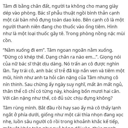
Tâm đi bằng chân đất, người ta không cho mang giày
dép vào phòng. Bác sĩ phẫu thuật ngồi bình thản cạnh
một cái bàn nhỏ đựng toàn dao kéo. Bên cạnh cô là một
người thanh niên đang cho thuốc vào ống tiêm. Hình
như là một loại thuốc gây tê. Trong phòng nồng nặc mùi
cồn.
“Nằm xuống đi em”. Tâm ngoan ngoãn nằm xuống.
“Đừng có khép thế. Dạng chân ra nào em...”. Giọng nói
của nữ bác sĩ thật dịu dàng. Nó trấn an cô được nghìn
lần. Tay trái cô, anh bác sĩ trẻ đã kịp nắn ven và tiêm một
mũi, hình như anh ta hỏi cân nặng của Tâm nhưng cô
nín thinh. Sau chừng ấy ngày suy nghĩ, mất ăn mất ngủ,
thân thể cô chỉ có từng này, khoảng bốn mươi hai cân.
Với cân nặng như thế, có đủ sức chịu đựng không?
Tâm rùng mình. Bắt đầu rồi hay sao ấy mà cô thấy lạnh
ngắt ở phía dưới, giống như một cái thìa nhọn đang xọc
nhẹ, luồn sâu người cô rồi trong khoảnh khắc kế tiếp,