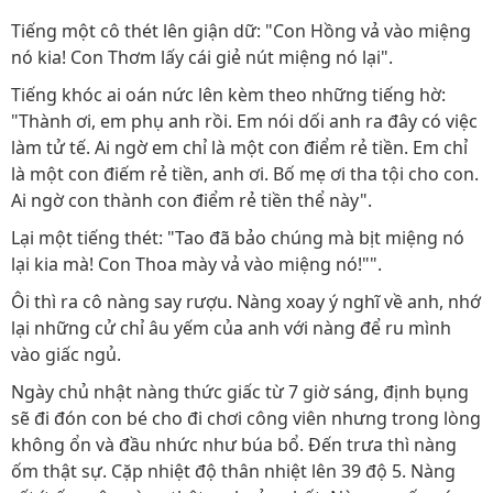
Tiếng một cô thét lên giận dữ: "Con Hồng vả vào miệng
nó kia! Con Thơm lấy cái giẻ nút miệng nó lại".
Tiếng khóc ai oán nức lên kèm theo những tiếng hờ:
"Thành ơi, em phụ anh rồi. Em nói dối anh ra đây có việc
làm tử tế. Ai ngờ em chỉ là một con điểm rẻ tiền. Em chỉ
là một con điếm rẻ tiền, anh ơi. Bố mẹ ơi tha tội cho con.
Ai ngờ con thành con điểm rẻ tiền thể này".
Lại một tiếng thét: "Tao đã bảo chúng mà bịt miệng nó
lại kia mà! Con Thoa mày vả vào miệng nó!"".
Ôi thì ra cô nàng say rượu. Nàng xoay ý nghĩ về anh, nhớ
lại những cử chỉ âu yếm của anh với nàng để ru mình
vào giấc ngủ.
Ngày chủ nhật nàng thức giấc từ 7 giờ sáng, định bụng
sẽ đi đón con bé cho đi chơi công viên nhưng trong lòng
không ổn và đầu nhức như búa bổ. Đến trưa thì nàng
ốm thật sự. Cặp nhiệt độ thân nhiệt lên 39 độ 5. Nàng