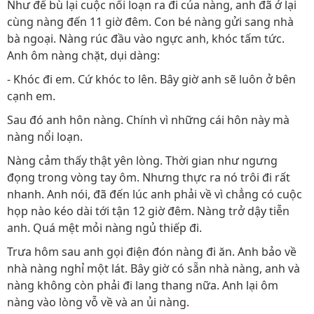
Như để bù lại cuộc nổi loạn ra đi của nàng, anh đã ở lại
cùng nàng đến 11 giờ đêm. Con bé nàng gửi sang nhà
bà ngoại. Nàng rúc đầu vào ngực anh, khóc tấm tức.
Anh ôm nàng chặt, dụi dàng:
- Khóc đi em. Cứ khóc to lên. Bây giờ anh sẽ luôn ở bên
cạnh em.
Sau đó anh hôn nàng. Chính vì những cái hôn này mà
nàng nổi loạn.
Nàng cảm thấy thật yên lòng. Thời gian như ngưng
đọng trong vòng tay ôm. Nhưng thực ra nó trôi đi rất
nhanh. Anh nói, đã đến lúc anh phải về vì chẳng có cuộc
họp nào kéo dài tới tận 12 giờ đêm. Nàng trở dậy tiễn
anh. Quá mệt mỏi nàng ngủ thiếp đi.
Trưa hôm sau anh gọi điện đón nàng đi ăn. Anh bảo về
nhà nàng nghỉ một lát. Bây giờ có sẵn nhà nàng, anh và
nàng không còn phải đi lang thang nữa. Anh lại ôm
nàng vào lòng vỗ về và an ủi nàng.