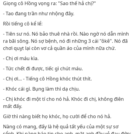
Giọng cô Hồng vọng ra: "Sao thế hả chị?"
- Tao đang trần như nhộng đây.
Rồi tiếng cô kể lể:
- Tiên sư nó. Nó bảo thuê nhà rồi. Nào ngờ nó dẫn mình
ra bãi sông. Nó sợ bệnh, nó đi những 3 cái "ôkê". Nó đã
chơi quỵt lại còn vơ cả quần áo của mình nữa chứ.
- Chị ơi máu kìa.
- Tức chết đi được, tiếc gì chút máu.
- Chị ơi... - Tiếng cô Hồng khóc thút thít.
- Khóc cái gì. Bụng làm thì dạ chịu.
- Chị khóc đi một tí cho nó hả. Khóc đi chị, không điên
mất đấy.
Giờ thì nàng biết họ khóc, họ cười để cho nó hả.
Nàng có mang, đấy là hệ quả tất yếu của một sự sơ
sểnh. Khi nàng báo tin cho anh, mặt anh đầy vẻ đau đớn: