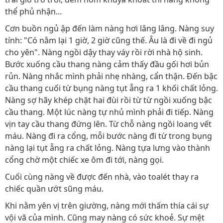
thể phủ nhận...
Cơn buồn ngủ ập đến làm nàng hơi lâng lâng. Nàng suy
tính: "Có nằm lại 1 giờ, 2 giờ cũng thế. Âu là đi về đi ngủ
cho yên". Nàng ngồi dậy thay váy rồi rời nhà hộ sinh.
Bước xuống cầu thang nàng cảm thấy đầu gối hơi bủn
rủn. Nàng nhắc mình phải nhẹ nhàng, cẩn thận. Đến bậc
cầu thang cuối từ bụng nàng tụt ẫng ra 1 khối chất lỏng.
Nàng sợ hãy khép chặt hai đùi rồi từ từ ngồi xuống bậc
cầu thang. Một lúc nàng tự nhủ mình phải đi tiếp. Nàng
vịn tay cầu thang đứng lên. Từ chỗ nàng ngồi loang vết
máu. Nàng đi ra cổng, mỗi bước nàng đi từ trong bụng
nàng lại tụt ẫng ra chất lỏng. Nàng tựa lưng vào thành
cổng chờ một chiếc xe ôm đi tới, nàng gọi.
Cuối cùng nàng về được đến nhà, vào toalét thay ra
chiếc quần ướt sũng máu.
Khi nằm yên vị trên giường, nàng mới thấm thía cái sự
vội vã của mình. Cũng may nàng có sức khoẻ. Sự mệt