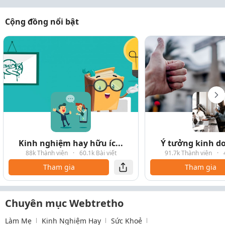
Cộng đồng nổi bật
Kinh nghiệm hay hữu íc...
Ý tưởng kinh do
88k Thành viên
·
60.1k Bài viết
91.7k Thành viên
·
Tham gia
Tham gia
Chuyên mục Webtretho
Làm Mẹ
Kinh Nghiệm Hay
Sức Khoẻ