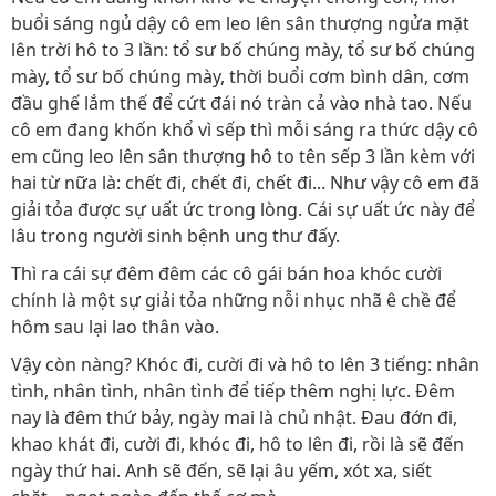
buổi sáng ngủ dậy cô em leo lên sân thượng ngửa mặt
lên trời hô to 3 lần: tổ sư bố chúng mày, tổ sư bố chúng
mày, tổ sư bố chúng mày, thời buổi cơm bình dân, cơm
đầu ghế lắm thế để cứt đái nó tràn cả vào nhà tao. Nếu
cô em đang khốn khổ vì sếp thì mỗi sáng ra thức dậy cô
em cũng leo lên sân thượng hô to tên sếp 3 lần kèm với
hai từ nữa là: chết đi, chết đi, chết đi... Như vậy cô em đã
giải tỏa được sự uất ức trong lòng. Cái sự uất ức này để
lâu trong người sinh bệnh ung thư đấy.
Thì ra cái sự đêm đêm các cô gái bán hoa khóc cười
chính là một sự giải tỏa những nỗi nhục nhã ê chề để
hôm sau lại lao thân vào.
Vậy còn nàng? Khóc đi, cười đi và hô to lên 3 tiếng: nhân
tình, nhân tình, nhân tình để tiếp thêm nghị lực. Đêm
nay là đêm thứ bảy, ngày mai là chủ nhật. Đau đớn đi,
khao khát đi, cười đi, khóc đi, hô to lên đi, rồi là sẽ đến
ngày thứ hai. Anh sẽ đến, sẽ lại âu yếm, xót xa, siết