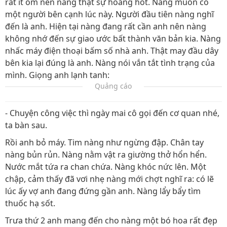
rất ít ốm nên nàng thật sự hoảng hốt. Nàng muốn có
một người bên cạnh lúc này. Người đầu tiên nàng nghĩ
đến là anh. Hiện tại nàng đang rất cần anh nên nàng
không nhớ đến sự giao ước bất thành văn bản kia. Nàng
nhấc máy điện thoại bấm số nhà anh. Thật may đầu dây
bên kia lại đúng là anh. Nàng nói vắn tắt tình trạng của
mình. Giọng anh lạnh tanh:
Quảng cáo
- Chuyện công việc thì ngày mai cô gọi đến cơ quan nhé,
ta bàn sau.
Rồi anh bỏ máy. Tim nàng như ngừng đập. Chân tay
nàng bủn rủn. Nàng nằm vật ra giường thở hổn hển.
Nước mắt tứa ra chan chứa. Nàng khóc nức lên. Một
chập, cảm thấy đã vơi nhẹ nàng mới chợt nghĩ ra: có lẽ
lúc ấy vợ anh đang đứng gần anh. Nàng lẩy bẩy tìm
thuốc hạ sốt.
Trưa thứ 2 anh mang đến cho nàng một bó hoa rất đẹp