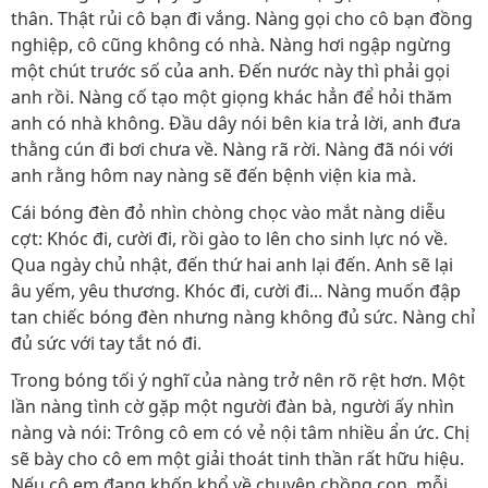
thân. Thật rủi cô bạn đi vắng. Nàng gọi cho cô bạn đồng
nghiệp, cô cũng không có nhà. Nàng hơi ngập ngừng
một chút trước số của anh. Đến nước này thì phải gọi
anh rồi. Nàng cố tạo một giọng khác hẳn để hỏi thăm
anh có nhà không. Đầu dây nói bên kia trả lời, anh đưa
thằng cún đi bơi chưa về. Nàng rã rời. Nàng đã nói với
anh rằng hôm nay nàng sẽ đến bệnh viện kia mà.
Cái bóng đèn đỏ nhìn chòng chọc vào mắt nàng diễu
cợt: Khóc đi, cười đi, rồi gào to lên cho sinh lực nó về.
Qua ngày chủ nhật, đến thứ hai anh lại đến. Anh sẽ lại
âu yếm, yêu thương. Khóc đi, cười đi... Nàng muốn đập
tan chiếc bóng đèn nhưng nàng không đủ sức. Nàng chỉ
đủ sức với tay tắt nó đi.
Trong bóng tối ý nghĩ của nàng trở nên rõ rệt hơn. Một
lần nàng tình cờ gặp một người đàn bà, người ấy nhìn
nàng và nói: Trông cô em có vẻ nội tâm nhiều ẩn ức. Chị
sẽ bày cho cô em một giải thoát tinh thần rất hữu hiệu.
Nếu cô em đang khốn khổ về chuyện chồng con, mỗi