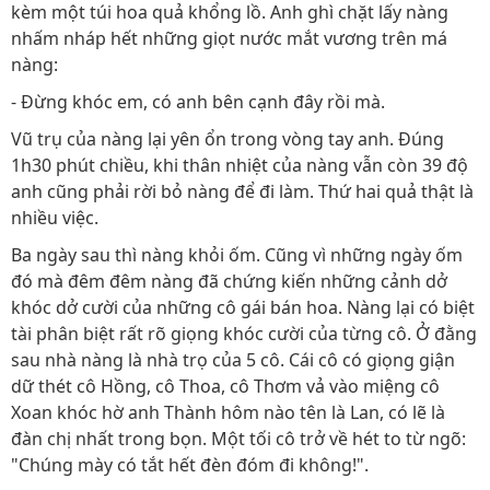
kèm một túi hoa quả khổng lồ. Anh ghì chặt lấy nàng
nhấm nháp hết những giọt nước mắt vương trên má
nàng:
- Đừng khóc em, có anh bên cạnh đây rồi mà.
Vũ trụ của nàng lại yên ổn trong vòng tay anh. Đúng
1h30 phút chiều, khi thân nhiệt của nàng vẫn còn 39 độ
anh cũng phải rời bỏ nàng để đi làm. Thứ hai quả thật là
nhiều việc.
Ba ngày sau thì nàng khỏi ốm. Cũng vì những ngày ốm
đó mà đêm đêm nàng đã chứng kiến những cảnh dở
khóc dở cười của những cô gái bán hoa. Nàng lại có biệt
tài phân biệt rất rõ giọng khóc cười của từng cô. Ở đằng
sau nhà nàng là nhà trọ của 5 cô. Cái cô có giọng giận
dữ thét cô Hồng, cô Thoa, cô Thơm vả vào miệng cô
Xoan khóc hờ anh Thành hôm nào tên là Lan, có lẽ là
đàn chị nhất trong bọn. Một tối cô trở về hét to từ ngõ:
"Chúng mày có tắt hết đèn đóm đi không!".