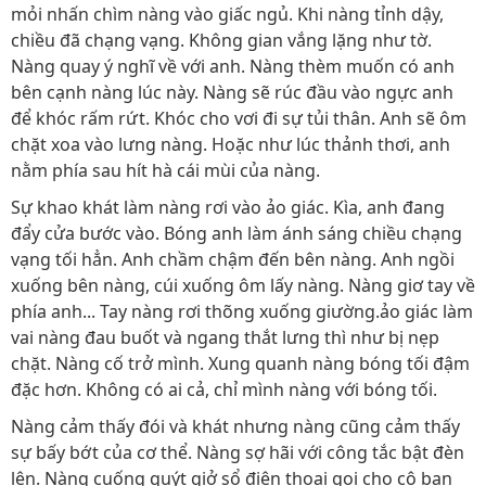
mỏi nhấn chìm nàng vào giấc ngủ. Khi nàng tỉnh dậy,
chiều đã chạng vạng. Không gian vắng lặng như tờ.
Nàng quay ý nghĩ về với anh. Nàng thèm muốn có anh
bên cạnh nàng lúc này. Nàng sẽ rúc đầu vào ngực anh
để khóc rấm rứt. Khóc cho vơi đi sự tủi thân. Anh sẽ ôm
chặt xoa vào lưng nàng. Hoặc như lúc thảnh thơi, anh
nằm phía sau hít hà cái mùi của nàng.
Sự khao khát làm nàng rơi vào ảo giác. Kìa, anh đang
đẩy cửa bước vào. Bóng anh làm ánh sáng chiều chạng
vạng tối hẳn. Anh chầm chậm đến bên nàng. Anh ngồi
xuống bên nàng, cúi xuống ôm lấy nàng. Nàng giơ tay về
phía anh... Tay nàng rơi thõng xuống giường.ảo giác làm
vai nàng đau buốt và ngang thắt lưng thì như bị nẹp
chặt. Nàng cố trở mình. Xung quanh nàng bóng tối đậm
đặc hơn. Không có ai cả, chỉ mình nàng với bóng tối.
Nàng cảm thấy đói và khát nhưng nàng cũng cảm thấy
sự bấy bớt của cơ thể. Nàng sợ hãi với công tắc bật đèn
lên. Nàng cuống quýt giở sổ điện thoại gọi cho cô bạn