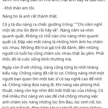
- Khổ thân em tôi.
Nàng tin là anh rất thành thật.
Cô y tá dìu nàng ra chiếc giường trống: ""Chị nằm nghỉ
một lát cho ổn định rồi hãy về". Nàng nằm và nhìn
quanh quất. Không có chỗ nào cho nàng nhìn quanh
quất cả. Đập vào mắt nàng là những hình ảnh họ chăm
sóc nhau. Những đôi trai gái trẻ đã đành, đến những
người có tuổi họ cũng chăm sóc nhau thật âu yếm. Phải
thôi, đó là cuộc sống bình thường mà.
Ngày còn ở với chồng, nàng cũng từng bị nhỡ nhàng
kiểu này. Chồng nàng đã rất lo sợ. Chồng nàng nhờ một
người bạn quen tìm một bác sĩ có tay nghề cao để nhờ
vả. Chồng nàng đưa nàng đi. Khi nàng vào phòng thủ
thuật, nàng còn kịp nhìn đôi mắt thất lạc của chồng. Có
thể nhiều thứ nàng vin vào để chê chồng nhưng việc
anh chăm sóc nàng những lúc ốm đau, lúc sinh nở, lúc
trái gió trở trời, đêm hôm khuya khoắt thì nàng không