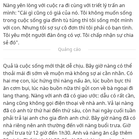
Nàng yên lòng với cuộc ra đi cùng với triết lý trấn an
mình: "Cái gì cũng có giá của nó. Tôi không muốn sống
trong cuộc sống gia đình tù túng thì tôi sống một mình
với con. Nhưng tôi sợ sự cô đơn thì tôi phải có bạn tình.
Tôi yêu một người đàn ông có vợ. Tôi chấp nhận sự chia
sẻ đó".
Quảng cáo
Quả là cuộc sống mới thật dễ chịu. Bây giờ nàng có thể
thoải mái đi sớm về muộn mà không sợ ai cằn nhằn. Có
hai mẹ con, lúc hứng thì nàng nấu ăn, lúc buồn bực thì
ăn cơm bụi, lúc nào buồn nữa thì gửi con về bà ngoại đi
lang thang. Nàng với anh đã có giao ước: dẫu có rất cần,
nàng cũng không gọi điện thoại về nhà anh. Vả lại nàng
đã có anh từ thứ hai đến thứ sáu, còn hai ngày cuối tuần
phải trả lại anh cho gia đình anh chứ. Bây giờ nàng đã có
nhà riêng nên anh thường đến với nàng buổi trưa. Giờ
nghỉ trưa từ 12 giờ đến 1h30. Anh và nàng ăn cắp thêm