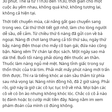
30 phút. Thế là từ 11h30 đến 1h30, thời gian cho một
cuộc âu yếm nhau, không quá khứ, không tương lai,
không cả hiện tại.
Thời tiết chuyển mùa, cái nắng gắt gao chuyển sang
trong veo. Cái thứ thời tiết gợi nhớ, làm cho lòng người
dễ sầu, dễ cảm. Từ chiều thứ 6 nàng đã gửi con về bà
ngoại. Nàng đi chơi lang thang cả tối thứ sáu, ngày thứ
bảy, nàng điện thoại cho mấy cô bạn gái, đứa nào cũng
bận. Nàng xêm TV chán lại đọc sách. Một ngày sao mà
dài thế. Buổi tối nàng phải dùng đến thuốc an thần.
Thuốc làm nàng ngủ mê mệt. Nàng tỉnh giấc trong sự
thổn thức của trái tim. Phải mất mấy phút nàng mới trấn
tĩnh được. Thì ra là tiếng khóc ai oán sầu thảm từ phía
sau nhà vọng lại. Nàng nhìn đồng hồ, đã 2 giờ sáng. Phải
rồi, giờ này là giờ các cô lục tục trở về nhà. Mọi bận các
cô về có ồn ào nhưng không khóc lóc. Chắc có cô ả nào
bị đánh hoặc bị cướp mất tiền đây. Nàng nằm im xem
phám đoán của mình có đúng không.