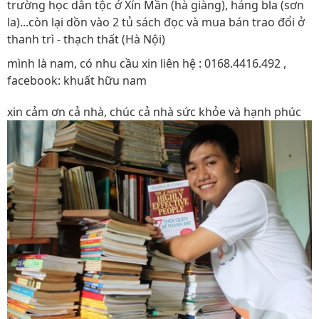
trường học dân tộc ở Xín Mần (hà giàng), háng bla (sơn
la)...còn lại dồn vào 2 tủ sách đọc và mua bán trao đổi ở
thanh trì - thạch thất (Hà Nội)
mình là nam, có nhu cầu xin liên hệ : 0168.4416.492 ,
facebook: khuất hữu nam
xin cảm ơn cả nhà, chúc cả nhà sức khỏe và hạnh phúc