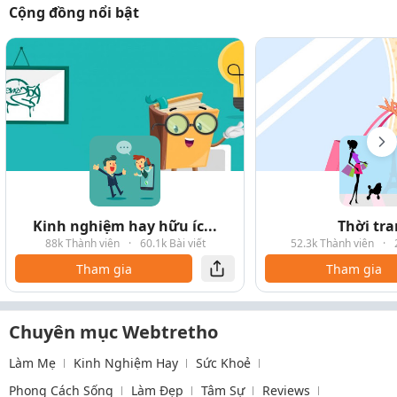
Cộng đồng nổi bật
Kinh nghiệm hay hữu íc...
Thời tr
88k Thành viên
·
60.1k Bài viết
52.3k Thành viên
·
Tham gia
Tham gia
Chuyên mục Webtretho
Làm Mẹ
Kinh Nghiệm Hay
Sức Khoẻ
Phong Cách Sống
Làm Đẹp
Tâm Sự
Reviews