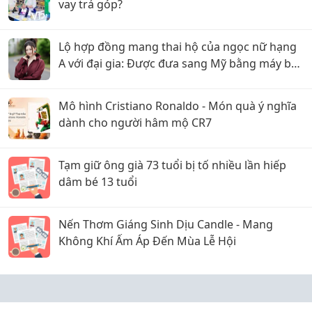
vay trả góp?
Lộ hợp đồng mang thai hộ của ngọc nữ hạng
A với đại gia: Được đưa sang Mỹ bằng máy bay
riêng, nhưng lật kèo ôm trăm tỷ bỏ trốn?
Mô hình Cristiano Ronaldo - Món quà ý nghĩa
dành cho người hâm mộ CR7
Tạm giữ ông già 73 tuổi bị tố nhiều lần hiếp
dâm bé 13 tuổi
Nến Thơm Giáng Sinh Dịu Candle - Mang
Không Khí Ấm Áp Đến Mùa Lễ Hội