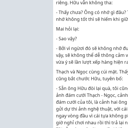
riêng. Hữu vẫn không tha:
- Thấy chưa? Ông có nhớ gì đâu? T
nhớ không tốt thì sẽ hiếm khi gi
Mai hỏi lại:
- Sao vậy?
- Bởi vì ngừơi đó sẽ không nhớ đ
vậy, sẽ không thể dễ thông cảm 
vừa ý sẽ lần lượt xếp hàng hiện 
Thạch và Ngọc cùng cúi mặt. Thấ
cũng bắt chước Hữu, tuyên bố:
- Sẵn ông Hữu đòi lại quà, tôi cũn
ảnh đám cưới Thạch - Ngọc, cảnh 
đám cưới của tôi, là cảnh hai ôn
gửi dự thi ảnh nghệ thuật, với cái
ngay vòng đầu vì cái tựa không p
giờ nghỉ chơi nhau rồi thì trả lại