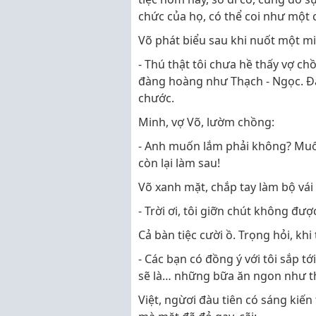
chức của họ, có thể coi như một
Võ phát biểu sau khi nuốt một mi
- Thú thật tôi chưa hề thấy vợ ch
đàng hoàng như Thạch - Ngọc. Đây
chước.
Minh, vợ Võ, lườm chồng:
- Anh muốn lắm phải không? Muốn
còn lại làm sau!
Võ xanh mặt, chắp tay làm bộ vái 
- Trời ơi, tôi giỡn chút không đư
Cả bàn tiệc cười ồ. Trọng hỏi, khi
- Các bạn có đồng ý với tôi sắp t
sẽ là… những bữa ăn ngon như t
Việt, ngừơi đàu tiên có sáng kiế