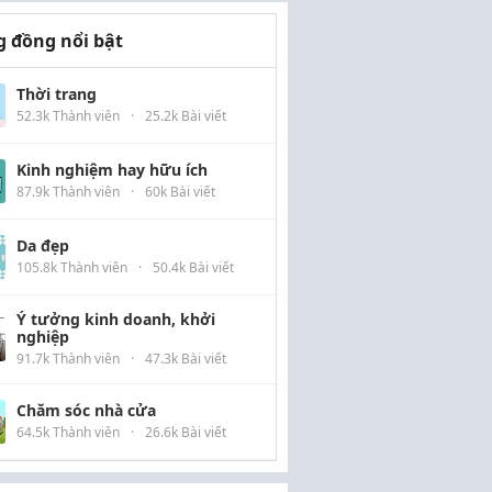
 đồng nổi bật
Thời trang
52.3k Thành viên
·
25.2k Bài viết
Kinh nghiệm hay hữu ích
87.9k Thành viên
·
60k Bài viết
Da đẹp
105.8k Thành viên
·
50.4k Bài viết
Ý tưởng kinh doanh, khởi
nghiệp
91.7k Thành viên
·
47.3k Bài viết
Chăm sóc nhà cửa
64.5k Thành viên
·
26.6k Bài viết