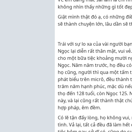
không nhìn thấy những gì tốt đẹp
Giật mình thật đó ạ, có những đi
sẽ thành chuyện lớn, lâu dần sẽ 
Trái với sự lo xa của vài người bạ
Ngọc lại diễn rất thân mật, vui vẻ
cho một bữa tiệc khoảng mười ngư
Ngọc. Năm năm trước, họ đều có 
họ cũng, người thì qua một tấm t
phát biểu trên micrô, đều thành
trăm năm hạnh phúc, mặc dù nếu 
thọ đến 128 tuổi, còn Ngọc 125. 
này, và lại cũng rất thành thật c
hợp pháp, êm đềm.
Có lẽ tận đấy lòng, họ không vui,
tình. Vả lại, tất cả đều đã làm h
tiệc hôm nay, sở dĩ có, cũng do s