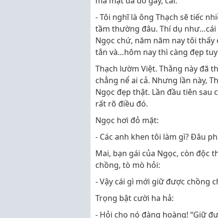
mà mặt đã đỏ gay, cãi:
- Tôi nghĩ là ông Thạch sẽ tiếc 
tầm thường đâu. Thí dụ như…cái n
Ngọc chứ, năm năm nay tôi thấy ch
tắn và…hôm nay thì càng đẹp tuy
Thạch lườm Việt. Thằng này đã th
chẳng nể ai cả. Nhưng lần này, T
Ngọc đẹp thật. Lần đầu tiên sau c
rất rõ điều đó.
Ngọc hơi đỏ mặt:
- Các anh khen tôi làm gì? Đâu p
Mai, bạn gái của Ngọc, còn độc 
chồng, tò mò hỏi:
- Vậy cái gì mới giữ được chồng c
Trọng bật cười ha hả:
- Hỏi cho nó đàng hoàng! “Giữ đư