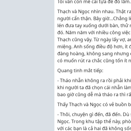
Tôi vẫn còn mê cái tựa đề đó lắm.
Thạch và Ngọc nhìn nhau. Thật ra
người cẩn thận. Bây giờ…Chẳng lẽ
lén đưa tay xuống dưới bàn, thử
đó. Năm năm với nhiều công việc 
Thạch cũng vậy. Từ ngày lấy vợ,
miệng. Anh sống điều độ hơn, ít
đàng hoàng, không sang nhưng có
có muốn rút ra chắc cũng tốn ít 
Quang tinh mắt tiếp:
- Tháo nhẫn không ra rồi phải kh
khi người ta đã chọn cái nhẫn l
bao giờ cũng dễ mà tháo ra thì rấ
Thấy Thạch và Ngọc có vẻ buồn b
- Thôi, chuyện gì đến, đã đến. D
Ngọc. Trong khu tập thể này, phò
với các bạn là cả hai đã không 