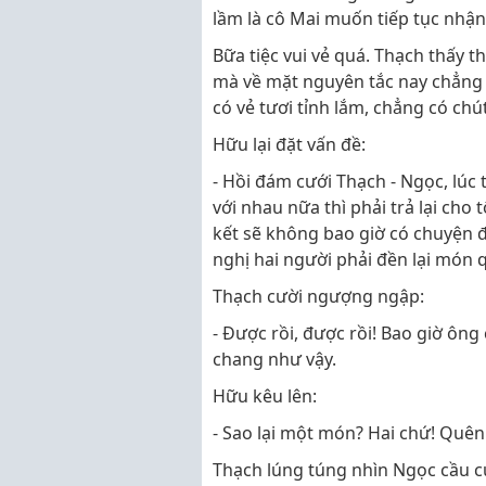
lầm là cô Mai muốn tiếp tục nhậ
Bữa tiệc vui vẻ quá. Thạch thấy t
mà về mặt nguyên tắc nay chẳng
có vẻ tươi tỉnh lắm, chẳng có ch
Hữu lại đặt vấn đề:
- Hồi đám cưới Thạch - Ngọc, lúc 
với nhau nữa thì phải trả lại cho 
kết sẽ không bao giờ có chuyện đó
nghị hai người phải đền lại món q
Thạch cười ngượng ngập:
- Được rồi, được rồi! Bao giờ ông
chang như vậy.
Hữu kêu lên:
- Sao lại một món? Hai chứ! Quên 
Thạch lúng túng nhìn Ngọc cầu c