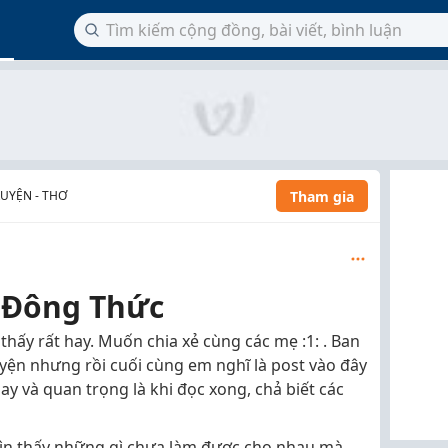
Tham gia
RUYỆN - THƠ
 Đông Thức
hấy rất hay. Muốn chia xẻ cùng các mẹ :1: . Ban
yện nhưng rồi cuối cùng em nghĩ là post vào đây
ay và quan trọng là khi đọc xong, chả biết các
hìn thấy những gì chưa làm được cho nhau mà