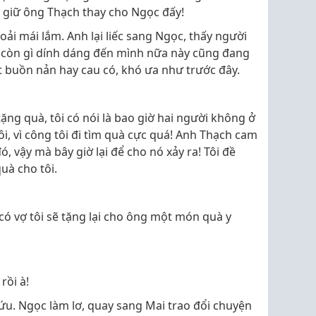
n giữ ông Thạch thay cho Ngọc đấy!
hoải mái lắm. Anh lại liếc sang Ngọc, thấy người
 còn gì dính dáng đến mình nữa này cũng đang
út buồn nản hay cau có, khó ưa như trước đây.
tặng quà, tôi có nói là bao giờ hai người không ở
tôi, vì công tôi đi tìm quà cực quá! Anh Thạch cam
, vậy mà bây giờ lại để cho nó xảy ra! Tôi đề
uà cho tôi.
 có vợ tôi sẽ tặng lại cho ông một món quà y
rồi à!
ứu. Ngọc làm lơ, quay sang Mai trao đổi chuyện