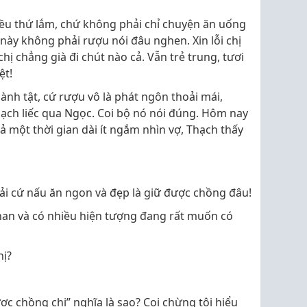
nhiều thứ lắm, chứ không phải chỉ chuyện ăn uống
ày không phải rượu nói đâu nghen. Xin lỗi chị
ị chẳng già đi chút nào cả. Vẫn trẻ trung, tươi
ệt!
ành tật, cứ rượu vô là phát ngôn thoải mái,
hạch liếc qua Ngọc. Coi bộ nó nói đúng. Hôm nay
ả một thời gian dài ít ngắm nhìn vợ, Thạch thấy
hải cứ nấu ăn ngon và đẹp là giữ được chồng đâu!
than và có nhiều hiện tượng đang rất muốn có
hị?
ợc chồng chị” nghĩa là sao? Coi chừng tôi hiểu