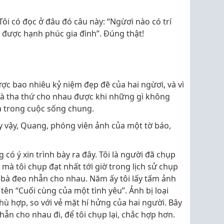
ôi có đọc ở đâu đó câu này: “Ngừơi nào có trí
ữ được hạnh phúc gia đình”. Đúng thật!
ược bao nhiêu kỷ niệm đẹp đẽ của hai ngừơi, và vì
và tha thứ cho nhau được khi những gì không
ra trong cuộc sống chung.
y vậy, Quang, phóng viên ảnh của một tờ báo,
g có ý xin trình bày ra đây. Tôi là người đã chụp
mà tôi chụp đạt nhất tới giờ trong lịch sử chụp
g bà đeo nhẫn cho nhau. Năm ấy tôi lấy tấm ảnh
 tên “Cuối cùng của một tình yêu”. Ảnh bị loại
hù hợp, so với vẻ mặt hí hửng của hai người. Bây
 nhẫn cho nhau đi, để tôi chụp lại, chắc hợp hơn.