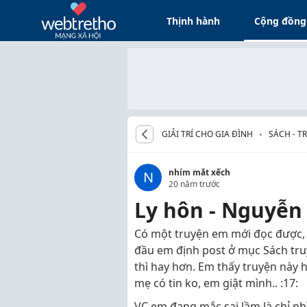
Thịnh hành
Cộng đồng
GIẢI TRÍ CHO GIA ĐÌNH
SÁCH - T
nhím mắt xếch
N
20 năm trước
Ly hôn - Nguyễn
Có một truyện em mới đọc được, t
đầu em định post ở mục Sách tru
thì hay hơn. Em thấy truyện này h
mẹ có tin ko, em giật mình.. :17:
VC em đang mắc sai lầm là chỉ n