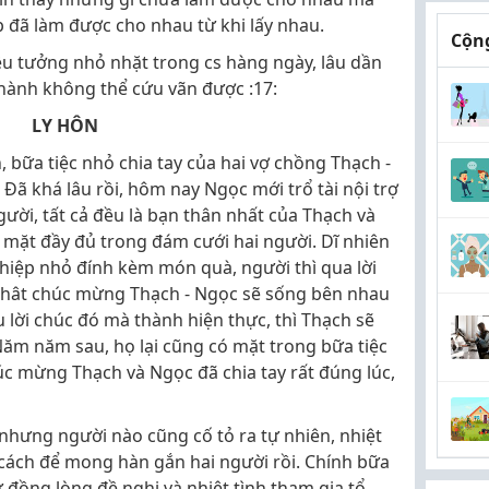
 đã làm được cho nhau từ khi lấy nhau.
Cộng
ều tưởng nhỏ nhặt trong cs hàng ngày, lâu dần
thành không thể cứu vãn được :17:
LY HÔN
n, bữa tiệc nhỏ chia tay của hai vợ chồng Thạch -
. Đã khá lâu rồi, hôm nay Ngọc mới trổ tài nội trợ
ời, tất cả đều là bạn thân nhất của Thạch và
mặt đầy đủ trong đám cưới hai người. Dĩ nhiên
hiệp nhỏ đính kèm món quà, người thì qua lời
 thât chúc mừng Thạch - Ngọc sẽ sống bên nhau
lời chúc đó mà thành hiện thực, thì Thạch sẽ
Năm năm sau, họ lại cũng có mặt trong bữa tiệc
húc mừng Thạch và Ngọc đã chia tay rất đúng lúc,
 nhưng người nào cũng cố tỏ ra tự nhiên, nhiệt
ết cách để mong hàn gắn hai người rồi. Chính bữa
ự đồng lòng đề nghị và nhiệt tình tham gia tổ