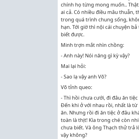
chính họ từng mong muốn.. Thật 
ai cả. Có nhiều điều mâu thuẫn, th
trong quá trình chung sống, khô
hạn. Tới giờ thì nội cái chuyện b
biết được.
Minh trợn mắt nhìn chồng:
- Anh này! Nói năng gì kỳ vậy?
Mai lại hỏi:
- Sao lạ vậy anh Võ?
Võ tỉnh queo:
- Thì hồi chưa cưới, đi đâu ăn tiệ
Đến khi ở với nhau rồi, nhất là t
ăn. Nhưng rồi đi ăn tiệc ở đâu kh
toàn là thịt! Kìa trong ché còn nh
chưa biết. Và ông Thạch thử trả 
vậy không?