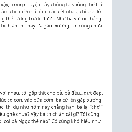
vậy, trong chuyện này chúng ta không thể trách
ậm chí nhiều cá tính trái biệt nhau, chỉ bộc lộ
ng thể lường trước được. Như bà vợ tôi chẳng
ả thích ăn thịt hay ưa gặm xương, tôi cũng chưa
c với nhau, tôi gắp thịt cho bả, bả đều…dứt đẹp.
ừ lúc có con, vào bữa cơm, bả cứ lén gắp xương
ác, thí dụ như hôm nay chẳng hạn, bả lại “chơi”
iều ghê chưa? Vậy bả thích ăn cái gì? Tôi cũng
lời coi bà Ngọc thế nào? Có cũng khó hiểu như