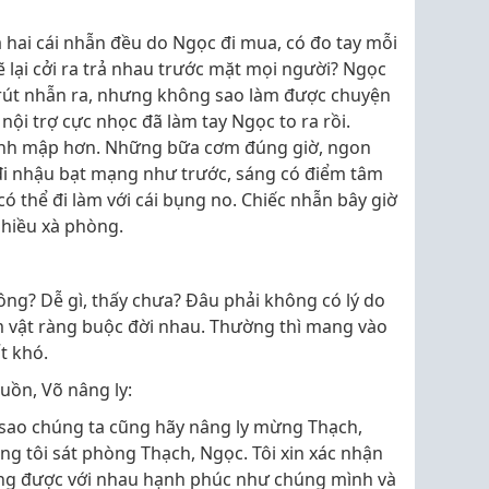
 hai cái nhẫn đều do Ngọc đi mua, có đo tay mỗi
 lại cởi ra trả nhau trước mặt mọi người? Ngọc
 rút nhẫn ra, nhưng không sao làm được chuyện
nội trợ cực nhọc đã làm tay Ngọc to ra rồi.
 anh mập hơn. Những bữa cơm đúng giờ, ngon
 đi nhậu bạt mạng như trước, sáng có điểm tâm
 thể đi làm với cái bụng no. Chiếc nhẫn bây giờ
nhiều xà phòng.
ông? Dễ gì, thấy chưa? Đâu phải không có lý do
àm vật ràng buộc đời nhau. Thường thì mang vào
t khó.
uồn, Võ nâng ly:
ù sao chúng ta cũng hãy nâng ly mừng Thạch,
ng tôi sát phòng Thạch, Ngọc. Tôi xin xác nhận
sống được với nhau hạnh phúc như chúng mình và