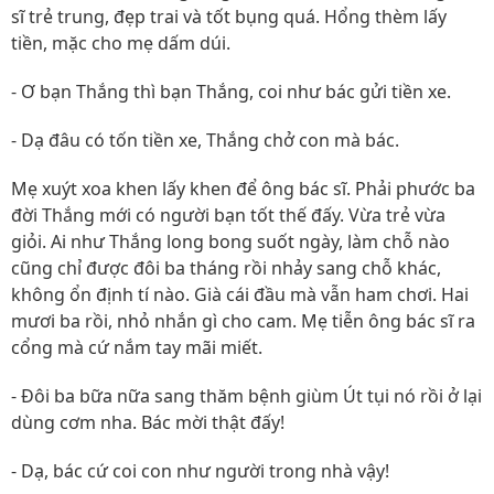
sĩ trẻ trung, đẹp trai và tốt bụng quá. Hổng thèm lấy
tiền, mặc cho mẹ dấm dúi.
- Ơ bạn Thắng thì bạn Thắng, coi như bác gửi tiền xe.
- Dạ đâu có tốn tiền xe, Thắng chở con mà bác.
Mẹ xuýt xoa khen lấy khen để ông bác sĩ. Phải phước ba
đời Thắng mới có người bạn tốt thế đấy. Vừa trẻ vừa
giỏi. Ai như Thắng long bong suốt ngày, làm chỗ nào
cũng chỉ được đôi ba tháng rồi nhảy sang chỗ khác,
không ổn định tí nào. Già cái đầu mà vẫn ham chơi. Hai
mươi ba rồi, nhỏ nhắn gì cho cam. Mẹ tiễn ông bác sĩ ra
cổng mà cứ nắm tay mãi miết.
- Đôi ba bữa nữa sang thăm bệnh giùm Út tụi nó rồi ở lại
dùng cơm nha. Bác mời thật đấy!
- Dạ, bác cứ coi con như người trong nhà vậy!