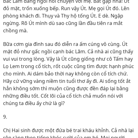
bác Lãm đang ngồi nói chuyện với mẹ. Bắt gặp nha! Út
đỏ mặt, trốn xuống bếp. Run vậy Út. Mẹ gọi Út đó. Lên
phòng khách đi. Thụy và Thy hộ tống Út. E dè. Ngập
ngừng. Rõ Út mình dù sao cũng lần đầu tiên ra mắt
chồng mà.
Bữa cơm gia đình sau đó diễn ra ấm cúng vô cùng. Út
mặt đỏ như gấc ngồi cạnh bác Lãm. Cả nhà ai cũng thấy
vui vui trong lòng. Vậy là Út cũng giống như cô Tấm hay
Lọ Lem trong cổ tích, rốt cuộc cũng tìm được hạnh phúc
cho mình. Ai dám bảo thời nay không còn cổ tích chứ.
Hãy cứ vững vàng niềm tin tuổi thơ ấy đi. Ai sống tốt ắt
hẳn không sớm thì muộn cũng được đền đáp lại bằng
những điều tốt. Cốt lõi của cổ tích chả muốn nói với
chúng ta điều ấy chứ là gì?
9.
Chị Hai sinh được một đứa bé trai kháu khỉnh. Cả nhà lại
rộn ràng theo tiếng khóc cười của em bé. Mọi người