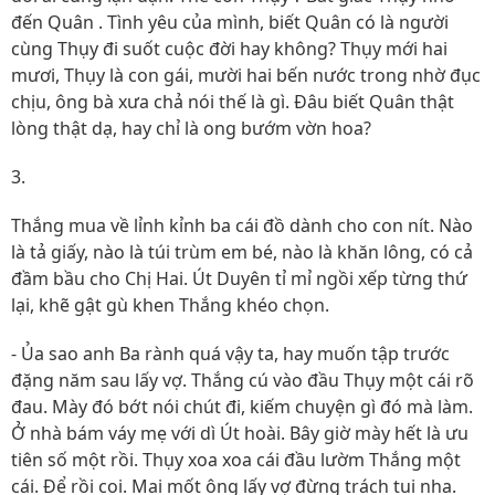
đến Quân . Tình yêu của mình, biết Quân có là người
cùng Thụy đi suốt cuộc đời hay không? Thụy mới hai
mươi, Thụy là con gái, mười hai bến nước trong nhờ đục
chịu, ông bà xưa chả nói thế là gì. Đâu biết Quân thật
lòng thật dạ, hay chỉ là ong bướm vờn hoa?
3.
Thắng mua về lỉnh kỉnh ba cái đồ dành cho con nít. Nào
là tả giấy, nào là túi trùm em bé, nào là khăn lông, có cả
đầm bầu cho Chị Hai. Út Duyên tỉ mỉ ngồi xếp từng thứ
lại, khẽ gật gù khen Thắng khéo chọn.
- Ủa sao anh Ba rành quá vậy ta, hay muốn tập trước
đặng năm sau lấy vợ. Thắng cú vào đầu Thụy một cái rõ
đau. Mày đó bớt nói chút đi, kiếm chuyện gì đó mà làm.
Ở nhà bám váy mẹ với dì Út hoài. Bây giờ mày hết là ưu
tiên số một rồi. Thụy xoa xoa cái đầu lườm Thắng một
cái. Để rồi coi. Mai mốt ông lấy vợ đừng trách tui nha.