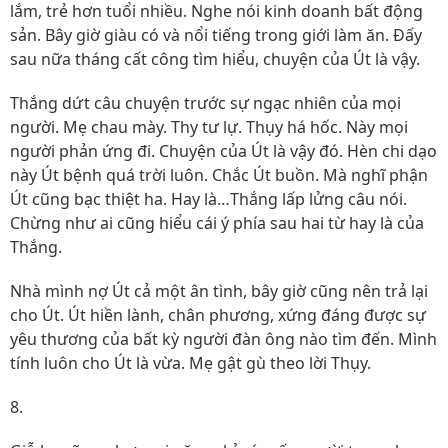
lắm, trẻ hơn tuổi nhiều. Nghe nói kinh doanh bất động
sản. Bây giờ giàu có và nổi tiếng trong giới làm ăn. Đấy
sau nữa tháng cất công tìm hiểu, chuyện của Út là vậy.
Thắng dứt câu chuyện trước sự ngạc nhiên của mọi
người. Mẹ chau mày. Thy tư lự. Thụy há hốc. Này mọi
người phản ứng đi. Chuyện của Út là vậy đó. Hèn chi dạo
này Út bệnh quá trời luôn. Chắc Út buồn. Mà nghĩ phận
Út cũng bạc thiệt ha. Hay là…Thắng lấp lửng câu nói.
Chừng như ai cũng hiểu cái ý phía sau hai từ hay là của
Thắng.
Nhà mình nợ Út cả một ân tình, bây giờ cũng nên trả lại
cho Út. Út hiền lành, chân phương, xứng đáng được sự
yêu thương của bất kỳ người đàn ông nào tìm đến. Mình
tính luôn cho Út là vừa. Mẹ gật gù theo lời Thụy.
8.