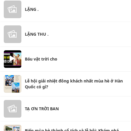
LẶNG .
LẶNG THU .
Báu vật trời cho
Lễ hội giải nhiệt đông khách nhất mùa hè ở Hàn
Quốc có gì?
TẠ ƠN TRỜI BAN
Biến mùa hè thành cổ tích và lễ hội: Khám phá