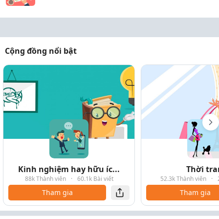
Cộng đồng nổi bật
Kinh nghiệm hay hữu íc...
Thời tr
88k Thành viên
·
60.1k Bài viết
52.3k Thành viên
·
Tham gia
Tham gia