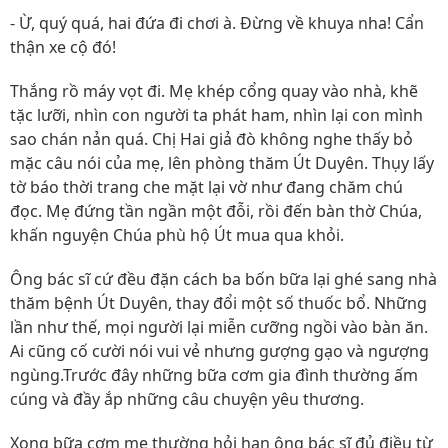
- Ừ, quý quá, hai đứa đi chơi à. Đừng về khuya nha! Cẩn
thận xe cộ đó!
Thắng rồ máy vọt đi. Mẹ khép cổng quay vào nhà, khẽ
tặc lưỡi, nhìn con người ta phát ham, nhìn lại con mình
sao chán nản quá. Chị Hai giả đò không nghe thấy bỏ
mặc câu nói của mẹ, lên phòng thăm Út Duyên. Thụy lấy
tờ báo thời trang che mặt lại vờ như đang chăm chú
đọc. Mẹ đứng tần ngần một đỗi, rồi đến bàn thờ Chúa,
khấn nguyện Chúa phù hộ Út mua qua khỏi.
Ông bác sĩ cứ đều đặn cách ba bốn bữa lại ghé sang nhà
thăm bệnh Út Duyên, thay đổi một số thuốc bổ. Những
lần như thế, mọi người lại miễn cưỡng ngồi vào bàn ăn.
Ai cũng cố cười nói vui vẻ nhưng gượng gạo và ngượng
ngùng.Trước đây những bữa cơm gia đình thường ấm
cúng và đầy ắp những câu chuyện yêu thương.
Xong bữa cơm mẹ thường hỏi han ông bác sĩ đủ điều từ