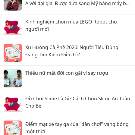
A với đại gia: Được đưa sang Mỹ bằng máy bay
riêng, nhưng lật kèo ôm trăm tỷ bỏ trốn?
Kinh nghiệm chọn mua LEGO Robot cho
người mới
Xu Hướng Cà Phê 2026: Người Tiêu Dùng
Đang Tìm Kiếm Điều Gì?
Thiếu nữ mất đời con gái vì say rượu
Đồ Chơi Slime Là Gì? Cách Chọn Slime An Toàn
Cho Bé
Điểm mặt xe tay ga của "dân chơi" vang bóng
một thời