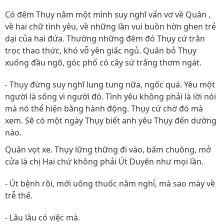
Có đêm Thụy nằm một mình suy nghĩ vẩn vơ về Quân ,
về hai chữ tình yêu, về những lần vui buồn hờn ghen trẻ
dại của hai đứa. Thường những đêm đó Thụy cứ trằn
trọc thao thức, khó vỗ yên giấc ngủ. Quân bỏ Thụy
xuống đầu ngõ, góc phố có cây sứ trắng thơm ngát.
- Thụy đừng suy nghĩ lung tung nữa, ngốc quá. Yêu một
người là sống vì người đó. Tình yêu không phải là lời nói
mà nó thể hiện bằng hành động. Thụy cứ chờ đó mà
xem. Sẽ có một ngày Thụy biết anh yêu Thụy đến dường
nào.
Quân vọt xe. Thụy lững thững đi vào, bấm chuông, mở
cửa là chị Hai chứ không phải Út Duyên như mọi lần.
- Út bệnh rồi, mới uống thuốc nằm nghỉ, mà sao mày về
trễ thế.
- Lâu lâu có việc mà.