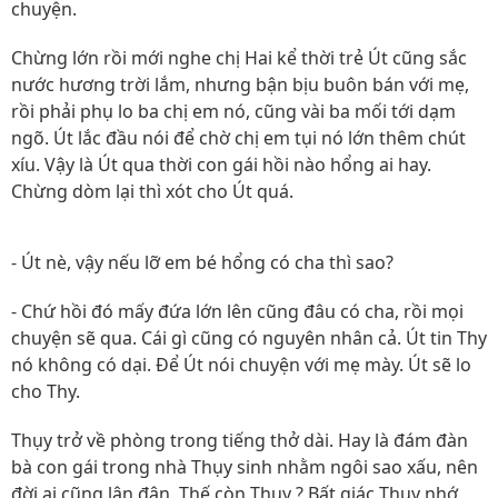
chuyện.
Chừng lớn rồi mới nghe chị Hai kể thời trẻ Út cũng sắc
nước hương trời lắm, nhưng bận bịu buôn bán với mẹ,
rồi phải phụ lo ba chị em nó, cũng vài ba mối tới dạm
ngõ. Út lắc đầu nói để chờ chị em tụi nó lớn thêm chút
xíu. Vậy là Út qua thời con gái hồi nào hổng ai hay.
Chừng dòm lại thì xót cho Út quá.
- Út nè, vậy nếu lỡ em bé hổng có cha thì sao?
- Chứ hồi đó mấy đứa lớn lên cũng đâu có cha, rồi mọi
chuyện sẽ qua. Cái gì cũng có nguyên nhân cả. Út tin Thy
nó không có dại. Để Út nói chuyện với mẹ mày. Út sẽ lo
cho Thy.
Thụy trở về phòng trong tiếng thở dài. Hay là đám đàn
bà con gái trong nhà Thụy sinh nhằm ngôi sao xấu, nên
đời ai cũng lận đận. Thế còn Thụy ? Bất giác Thụy nhớ