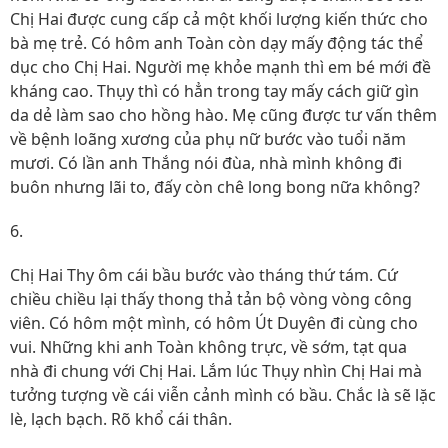
Chị Hai được cung cấp cả một khối lượng kiến thức cho
bà mẹ trẻ. Có hôm anh Toàn còn dạy mấy động tác thể
dục cho Chị Hai. Người mẹ khỏe mạnh thì em bé mới đề
kháng cao. Thụy thì có hẳn trong tay mấy cách giữ gìn
da dẻ làm sao cho hồng hào. Mẹ cũng được tư vấn thêm
về bệnh loãng xương của phụ nữ bước vào tuổi năm
mươi. Có lần anh Thắng nói đùa, nhà mình không đi
buôn nhưng lãi to, đấy còn chê long bong nữa không?
6.
Chị Hai Thy ôm cái bầu bước vào tháng thứ tám. Cứ
chiều chiều lại thấy thong thả tản bộ vòng vòng công
viên. Có hôm một mình, có hôm Út Duyên đi cùng cho
vui. Những khi anh Toàn không trực, về sớm, tạt qua
nhà đi chung với Chị Hai. Lắm lúc Thụy nhìn Chị Hai mà
tưởng tượng về cái viễn cảnh mình có bầu. Chắc là sẽ lặc
lè, lạch bạch. Rõ khổ cái thân.