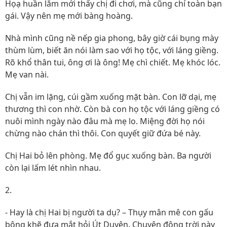
Họạ huần lắm mới thấy chị đi chơi, mà cũng chỉ toàn bạn
gái. Vậy nên mẹ mới bàng hoàng.
Nhà mình cũng nề nếp gia phong, bây giờ cái bụng mày
thùm lùm, biết ăn nói làm sao với họ tộc, với láng giềng.
Rõ khổ thân tui, ông ơi là ông! Mẹ chì chiết. Mẹ khóc lóc.
Mẹ van nài.
Chị vẫn im lặng, cúi gầm xuống mặt bàn. Con lỡ dại, mẹ
thương thì con nhờ. Còn bà con họ tộc với láng giềng có
nuôi mình ngày nào đâu mà mẹ lo. Miệng đời họ nói
chừng nào chán thì thôi. Con quyết giữ đứa bé này.
Chị Hai bỏ lên phòng. Mẹ đổ gục xuống bàn. Ba người
còn lại lấm lét nhìn nhau.
2.
- Hay là chị Hai bị người ta dụ? – Thụy mân mê con gấu
bông khẽ đưa mắt hỏi Út Duyên. Chuyện động trời này