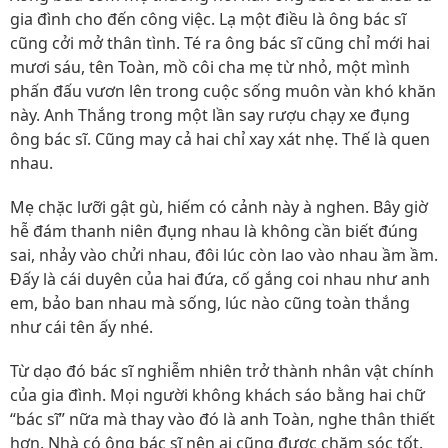
gia đình cho đến công việc. Lạ một điều là ông bác sĩ
cũng cởi mở thân tình. Té ra ông bác sĩ cũng chỉ mới hai
mươi sáu, tên Toàn, mồ côi cha mẹ từ nhỏ, một mình
phấn đấu vươn lên trong cuộc sống muôn vàn khó khăn
này. Anh Thắng trong một lần say rượu chạy xe đụng
ông bác sĩ. Cũng may cả hai chỉ xay xát nhẹ. Thế là quen
nhau.
Mẹ chặc lưỡi gật gù, hiếm có cảnh này à nghen. Bây giờ
hễ đám thanh niên đụng nhau là không cần biết đúng
sai, nhảy vào chửi nhau, đôi lúc còn lao vào nhau ầm ầm.
Đấy là cái duyên của hai đứa, cố gắng coi nhau như anh
em, bảo ban nhau mà sống, lúc nào cũng toàn thắng
như cái tên ấy nhé.
Từ dạo đó bác sĩ nghiễm nhiên trở thành nhân vật chính
của gia đình. Mọi người không khách sáo bằng hai chữ
“bác sĩ” nữa mà thay vào đó là anh Toàn, nghe thân thiết
hơn. Nhà có ông bác sĩ nên ai cũng được chăm sóc tốt.