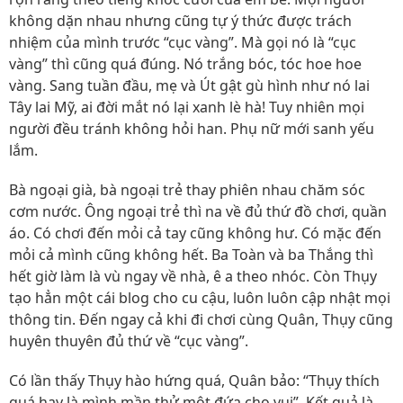
không dặn nhau nhưng cũng tự ý thức được trách
nhiệm của mình trước “cục vàng”. Mà gọi nó là “cục
vàng” thì cũng quá đúng. Nó trắng bóc, tóc hoe hoe
vàng. Sang tuần đầu, mẹ và Út gật gù hình như nó lai
Tây lai Mỹ, ai đời mắt nó lại xanh lè hà! Tuy nhiên mọi
người đều tránh không hỏi han. Phụ nữ mới sanh yếu
lắm.
Bà ngoại già, bà ngoại trẻ thay phiên nhau chăm sóc
cơm nước. Ông ngoại trẻ thì na về đủ thứ đồ chơi, quần
áo. Có chơi đến mỏi cả tay cũng không hư. Có mặc đến
mỏi cả mình cũng không hết. Ba Toàn và ba Thắng thì
hết giờ làm là vù ngay về nhà, ê a theo nhóc. Còn Thụy
tạo hẳn một cái blog cho cu cậu, luôn luôn cập nhật mọi
thông tin. Đến ngay cả khi đi chơi cùng Quân, Thụy cũng
huyên thuyên đủ thứ về “cục vàng”.
Có lần thấy Thụy hào hứng quá, Quân bảo: “Thụy thích
quá hay là mình mần thử một đứa cho vui”. Kết quả là...