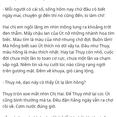
- Mỗi người có cái số, sống hôm nay chứ đâu có biết
ngày mai, chuyện gì đến thì nó cũng đến, lo làm chi!
Hai chị em ngồi lặng im nhìn mông lung ra khoảng trời
đen thẫm. Mấy chậu lan của Út nở những nhành hoa tím
biếc. Màu tím là màu của nhớ nhung chờ đợi. Buồn lắm!
Mà hổng biết sao Út thích nó dữ vậy ta. Đâu như Thụy,
màu hồng là màu thích nhất. Hay tại Thụy còn nhỏ, cuộc
đời chưa một lần lo toan cơ cực, chưa một lần va chạm
vấp ngã. Niềm tin và nụ cười lúc nào cũng rạng ngời
trên gương mặt. Đêm về khuya, gió càng lộng.
- Thụy nè, dạo này có thấy Út lạ lắm hông?
Thụy tròn xoe mắt nhìn Chị Hai. Để Thụy nhớ lại coi. Út
cũng bình thường mà ta. Đều đặn hằng ngày vẫn ra chợ
rồi về. Cơm nước đúng giờ.