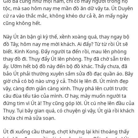
Giỗ ba cũng như mọi năm, chỉ có mấy người trong họ
tộc, mà sao hôm nay mẹ mần đồ ăn dữ vậy ta. Út Duyên
cứ ra vào thắc mắc, không khéo dư cả ề, ăn mấy ngày
cũng không hết.
Này Út ăn bận gì kỳ thế, xềnh xoàng quá, thay ngay bộ
đồ Tây, hôm nay mẹ mời khách. Ai đấy? Từ từ rồi Út sẽ
biết. Kinh Kong. Đấy người ta đến rồi, mau lên phòng
thay đồ đi. Thụy đẩy Út lên phòng. Thy đã chờ sẵn trên
ấy. Ướm hết bộ đồ này đến bộ đồ khác. Thấy chưa, đã
bảo Út phải thường xuyên sắm sửa đồ đạc quần áo. Bây
giờ chả có bộ nào ưng ý cả. Thôi lẹ lên đi. Út mình đẹp
vậy, càng đơn giản càng xinh. Thụy phá lên cười trước
câu đùa tếu táo của mình. Ơ hay, mày muốn người ta
đứng tim vì Út à! Thy cũng góp lời. Út cú nhẹ lên đầu của
Thụy. Tụi bây gian quá, có chuyện gì vậy, Út già rồi khách
khứa chi mà sửa soạn.
Út đi xuống cầu thang, chợt khựng lại khi thoáng thấy