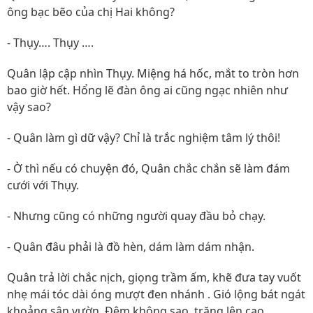
ông bạc bẽo của chị Hai không?
- Thụy…. Thụy ….
Quân lập cập nhìn Thụy. Miệng há hốc, mắt to tròn hơn
bao giờ hết. Hổng lẽ đàn ông ai cũng ngạc nhiên như
vậy sao?
- Quân làm gì dữ vậy? Chỉ là trắc nghiệm tâm lý thôi!
- Ờ thì nếu có chuyện đó, Quân chắc chắn sẽ làm đám
cưới với Thụy.
- Nhưng cũng có những người quay đầu bỏ chạy.
- Quân đâu phải là đồ hèn, dám làm dám nhận.
Quân trả lời chắc nịch, giọng trầm ấm, khẽ đưa tay vuốt
nhẹ mái tóc dài óng mượt đen nhánh . Gió lộng bát ngát
khoảng sân vườn. Đêm không sao, trăng lên cao.