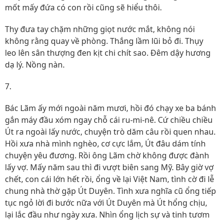
mốt mấy đứa có con rồi cũng sẽ hiểu thôi.
Thy đưa tay chặm những giọt nước mắt, không nói
không rằng quay về phòng. Thắng lầm lũi bỏ đi. Thụy
leo lên sân thượng đen kịt chi chít sao. Đêm dậy hương
dạ lý. Nồng nàn.
7.
Bác Lãm ấy mới ngoài năm mươi, hồi đó chạy xe ba bánh
gắn máy đầu xóm ngay chỗ cái ru-mi-nê. Cứ chiều chiều
Út ra ngoài lấy nước, chuyện trò dăm câu rồi quen nhau.
Hồi xưa nhà mình nghèo, cơ cực lắm, Út đâu dám tính
chuyện yêu đương. Rồi ông Lãm chờ không được đành
lấy vợ. Mấy năm sau thì đi vượt biên sang Mỹ. Bây giờ vợ
chết, con cái lớn hết rồi, ổng về lại Việt Nam, tình cờ đi lễ
chung nhà thờ gặp Út Duyên. Tình xưa nghĩa cũ ổng tiếp
tục ngỏ lời đi bước nữa với Út Duyên mà Út hổng chịu,
lại lắc đầu như ngày xưa. Nhìn ổng lịch sự và tinh tươm