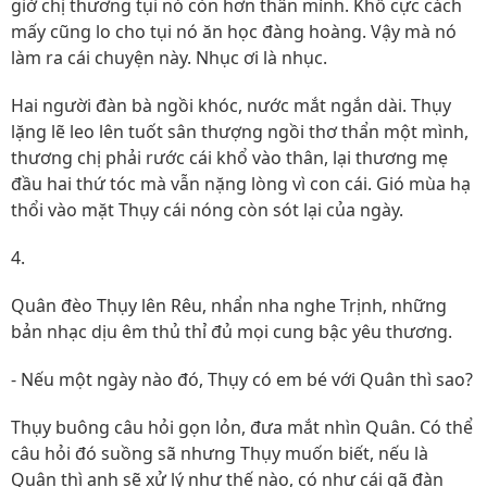
giờ chị thương tụi nó còn hơn thân mình. Khổ cực cách
mấy cũng lo cho tụi nó ăn học đàng hoàng. Vậy mà nó
làm ra cái chuyện này. Nhục ơi là nhục.
Hai người đàn bà ngồi khóc, nước mắt ngắn dài. Thụy
lặng lẽ leo lên tuốt sân thượng ngồi thơ thẩn một mình,
thương chị phải rước cái khổ vào thân, lại thương mẹ
đầu hai thứ tóc mà vẫn nặng lòng vì con cái. Gió mùa hạ
thổi vào mặt Thụy cái nóng còn sót lại của ngày.
4.
Quân đèo Thụy lên Rêu, nhẩn nha nghe Trịnh, những
bản nhạc dịu êm thủ thỉ đủ mọi cung bậc yêu thương.
- Nếu một ngày nào đó, Thụy có em bé với Quân thì sao?
Thụy buông câu hỏi gọn lỏn, đưa mắt nhìn Quân. Có thể
câu hỏi đó suồng sã nhưng Thụy muốn biết, nếu là
Quân thì anh sẽ xử lý như thế nào, có như cái gã đàn