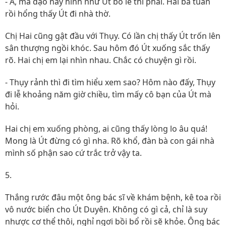
- À, mà dạo này hình như Út bỏ lễ thì phải. Hai ba tuần
rồi hổng thấy Út đi nhà thờ.
Chị Hai cũng gật đầu với Thụy. Có lần chị thấy Út trốn lên
sân thượng ngồi khóc. Sau hôm đó Út xuống sắc thấy
rõ. Hai chị em lại nhìn nhau. Chắc có chuyện gì rồi.
- Thụy rảnh thì đi tìm hiểu xem sao? Hôm nào đấy, Thụy
đi lễ khoảng năm giờ chiều, tìm mấy cô bạn của Út mà
hỏi.
Hai chị em xuống phòng, ai cũng thấy lòng lo âu quá!
Mong là Út đừng có gì nha. Rõ khổ, đàn bà con gái nhà
mình số phận sao cứ trắc trở vậy ta.
5.
Thắng rước đâu một ông bác sĩ về khám bệnh, kê toa rồi
vô nước biển cho Út Duyên. Không có gì cả, chỉ là suy
nhược cơ thể thôi, nghỉ ngơi bồi bổ rồi sẽ khỏe. Ông bác