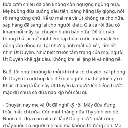
Bữa cơm chiều đã dần không còn ngượng ngùng nữa.
Mẹ buông đũa xuống đầu tiên, đằng hắng lấy giọng, nói
rõ ràng từng chữ. Kể từ mai mẹ và Út không ra chợ nữa,
sạp hàng đã sang lại cho người khác. Già cả rồi đâu có
kham nổi mấy cái chuyện buôn bán nữa. Để lúc nào
thong thả lại mở một tiệm tạp hóa trước nhà mà kiếm
đồng vào đồng ra. Lại những ánh mắt dò xét, lấm lét
nhìn Út Duyên. Như biết trước tâm trạng của mọi người,
Út Duyên khẽ gật đầu. Không khí lại lặng lẽ và nặng nề.
Buổi tối như thường lệ mỗi khi nhà có chuyện, cái phòng
Út Duyên là nơi họp kín để mọi người tha hồ ý kiến ý cò.
Khác chăng là lần này Út Duyên là người lên tiếng trước
mặc dù chưa có đứa nào kịp hỏi câu gì.
- Chuyện này mẹ và Út đã nghĩ kỹ rồi. Mấy đứa đừng
thắc mắc chi nữa. Còn một tháng nữa Thy sinh em bé.
Nuôi một đứa con nít cực lắm! Dù gì nước mắt cũng
chảy xuôi. Có người mẹ nào mà không thương con. Mai