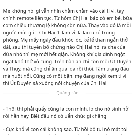
Mẹ không nói gì vẫn nhìn chằm chằm vào cái ti vi, tay
chỉnh remote liên tục. Từ hôm Chị Hai bảo có em bé, bữa
cơm chiều thường lệ không còn nữa. Thay vào đó là mỗi
người một góc. Chị Hai đi làm về là lại ru rú trong
phòng. Mẹ mấy ngày đầu khóc lóc, kể lể than ngắn thở
dài, sau thì tuyên bố chừng nào Chị Hai nói ra cha của
đứa nhỏ thì mẹ mới hết giận. Không khí gia đình ngột
ngạt khó thở vô cùng. Trên bàn ăn chỉ còn mỗi Út Duyên
và Thụy, mà cũng chỉ ăn qua loa rồi thôi. Tâm trạng đâu
mà nuốt nổi. Cũng có một bận, mẹ đang ngồi xem ti vi
thì Út Duyên sà xuống nói chuyện của Chị Hai.
Quảng cáo
- Thôi thì phải quấy cũng là con mình, lo cho nó sinh nở
rồi hẳn hay. Biết đâu nó có uẩn khúc gì chăng.
- Cực khổ vì con cái không sao. Từ hồi bố tụi nó mất tới