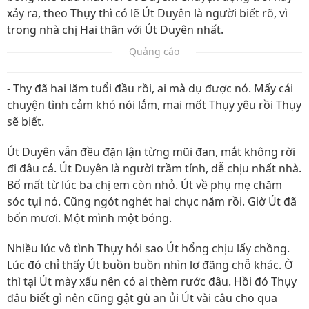
xảy ra, theo Thụy thì có lẽ Út Duyên là người biết rõ, vì
trong nhà chị Hai thân với Út Duyên nhất.
Quảng cáo
- Thy đã hai lăm tuổi đầu rồi, ai mà dụ được nó. Mấy cái
chuyện tình cảm khó nói lắm, mai mốt Thụy yêu rồi Thụy
sẽ biết.
Út Duyên vẫn đều đặn lận từng mũi đan, mắt không rời
đi đâu cả. Út Duyên là người trầm tính, dễ chịu nhất nhà.
Bố mất từ lúc ba chị em còn nhỏ. Út về phụ mẹ chăm
sóc tụi nó. Cũng ngót nghét hai chục năm rồi. Giờ Út đã
bốn mươi. Một mình một bóng.
Nhiều lúc vô tình Thụy hỏi sao Út hổng chịu lấy chồng.
Lúc đó chỉ thấy Út buồn buồn nhìn lơ đãng chỗ khác. Ờ
thì tại Út mày xấu nên có ai thèm rước đâu. Hồi đó Thụy
đâu biết gì nên cũng gật gù an ủi Út vài câu cho qua