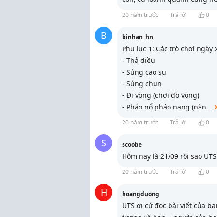
20 năm trước
Trả lời
0
B
binhan_hn
Phụ lục 1: Các trò chơi ngày 
- Thả diều
- Súng cao su
- Súng chun
- Đi vòng (chơi đồ vòng)
- Pháo nổ pháo nang (nặn
...
20 năm trước
Trả lời
0
S
scoobe
Hôm nay là 21/09 rồi sao UTS 
20 năm trước
Trả lời
0
H
hoangduong
UTS ơi cứ đọc bài viết của b