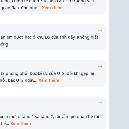
nh, chỉnh tề ở lớp 5 tôi lên cấp 2 ở trường Việt
ngoan đạo. Còn nhớ
...
Xem thêm
gian em được học ở khu D5 của anh đấy. Không biết
hông!
t là phong phú. Đọc ký ức của UTS, đôi khi gặp lại
hỏi, bác UTS ngày
...
Xem thêm
 xóm mới ở tầng 1 và tầng 2, tôi vẫn giữ quan hệ tốt
thể
...
Xem thêm