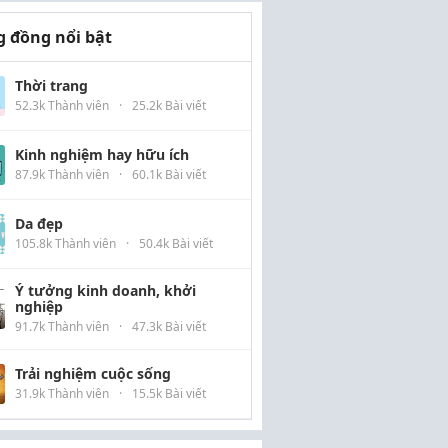
 đồng nổi bật
Thời trang
52.3k Thành viên
·
25.2k Bài viết
Kinh nghiệm hay hữu ích
87.9k Thành viên
·
60.1k Bài viết
Da đẹp
105.8k Thành viên
·
50.4k Bài viết
Ý tưởng kinh doanh, khởi
nghiệp
91.7k Thành viên
·
47.3k Bài viết
Trải nghiệm cuộc sống
31.9k Thành viên
·
15.5k Bài viết