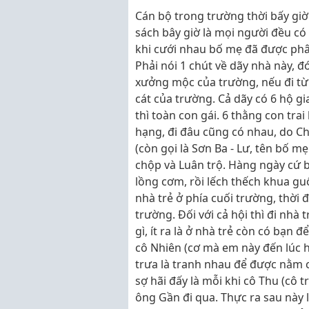
Cán bộ trong trường thời bấy gi
sách bây giờ là mọi người đều có
khi cưới nhau bố mẹ đã được phân
Phải nói 1 chút về dãy nhà này, 
xưởng mộc của trường, nếu đi từ 
cát của trường. Cả dãy có 6 hộ gi
thì toàn con gái. 6 thằng con tra
hạng, đi đâu cũng có nhau, do Ch
(còn gọi là Sơn Ba - Lư, tên bố m
chộp và Luân trộ. Hàng ngày cứ 
lồng cơm, rồi lếch thếch khua g
nhà trẻ ở phía cuối trường, thời 
trường. Đối với cả hội thì đi nhà
gì, ít ra là ở nhà trẻ còn có bạn
cô Nhiên (cơ mà em này đến lúc họ
trưa là tranh nhau để được nằm c
sợ hãi đấy là mỗi khi cô Thu (cô t
ông Gần đi qua. Thực ra sau này l