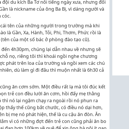
a đội du kích Ba Tơ nổi tiếng ngày xưa, nhưng đối
 Gần là nickname của ông Ba Bị, vì dáng người và
 cóc.
 cái tên của những người trong trường mà khi
ào là Gần, Xa, Hành, Tỏi, Phi, Thơm, Phức rồi là
(tên của một số bác ở phòng đào tạo cũ).
rẻ, đến 4h30pm, chúng lại dẫn nhau về nhưng sẽ
chỗ nọ, riêng tôi thì khoái ngồi nghe chương
ược phát trên loa của trường và ngồi xem các chú
hiên, dù làm gì đi đâu thì muộn nhất là 6h30 cả
cũng ăn cơm sớm. Một điều rất lạ mà tôi đúc kết
bọn trẻ con đều lười ăn cơm, hồi đấy mẹ thằng
thì nó lại ngậm chạy ra ngoài rồi nó phun ra
p thấy thế cũng bắt chước, có điều nó dại hơn,
n bị mẹ nó phát hiện, thế là cu cậu ăn đòn. Ăn
 lắm vì có những đợt đến trẻ con cũng phải ăn bo
lại đạp hơn 100km về quê để xin ông bà nội ít gạo