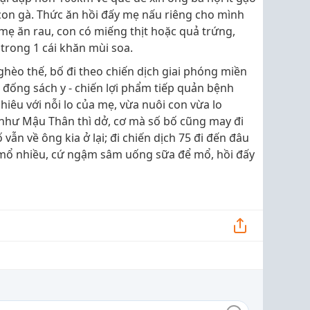
 con gà. Thức ăn hồi đấy mẹ nấu riêng cho mình
 mẹ ăn rau, con có miếng thịt hoặc quả trứng,
trong 1 cái khăn mùi soa.
hèo thế, bố đi theo chiến dịch giai phóng miền
 đống sách y - chiến lợi phẩm tiếp quản bệnh
hiêu với nỗi lo của mẹ, vừa nuôi con vừa lo
 như Mậu Thân thì dở, cơ mà số bố cũng may đi
vẫn về ông kia ở lại; đi chiến dịch 75 đi đến đâu
i mổ nhiều, cứ ngậm sâm uống sữa để mổ, hồi đấy