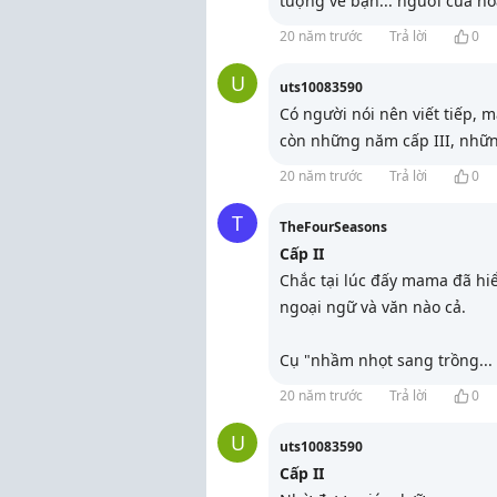
tượng về bạn... người của h
20 năm trước
Trả lời
0
U
uts10083590
Có người nói nên viết tiếp, 
còn những năm cấp III, nhữ
20 năm trước
Trả lời
0
T
TheFourSeasons
Cấp II
Chắc tại lúc đấy mama đã hi
ngoại ngữ và văn nào cả.
Cụ "nhầm nhọt sang trồng
...
20 năm trước
Trả lời
0
U
uts10083590
Cấp II