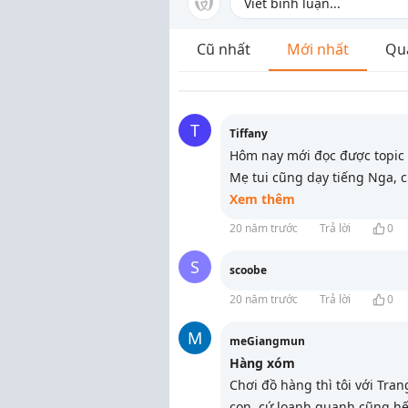
Cũ nhất
Mới nhất
Qu
T
Tiffany
Hôm nay mới đọc được topic 
Mẹ tui cũng dạy tiếng Nga, c
Xem thêm
20 năm trước
Trả lời
0
S
scoobe
20 năm trước
Trả lời
0
M
meGiangmun
Hàng xóm
Chơi đồ hàng thì tôi với Tra
con, cứ loanh quanh cũng hế