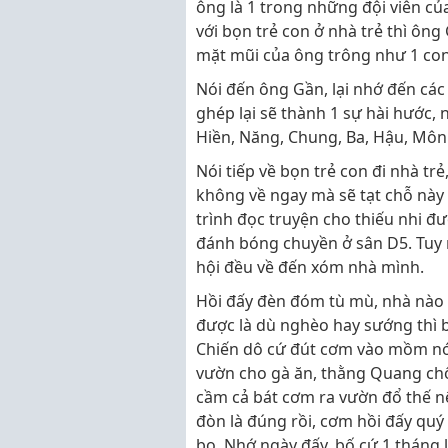
ông là 1 trong những đội viên củ
với bọn trẻ con ở nhà trẻ thì ông
mặt mũi của ông trông như 1 con
Nói đến ông Gần, lại nhớ đến các
ghép lại sẽ thành 1 sự hài hước, n
Hiền, Năng, Chung, Ba, Hậu, Môn 
Nói tiếp về bọn trẻ con đi nhà t
không về ngay mà sẽ tạt chỗ này 
trình đọc truyện cho thiếu nhi đ
đánh bóng chuyền ở sân D5. Tuy n
hội đều về đến xóm nhà mình.
Hồi đấy đèn đóm tù mù, nhà nào 
được là dù nghèo hay sướng thì 
Chiến dô cứ đút cơm vào mồm nó 
vườn cho gà ăn, thằng Quang chộ
cầm cả bát cơm ra vườn đổ thế nê
đòn là đúng rồi, cơm hồi đấy quý
bo. Nhớ ngày đấy, bố cứ 1 tháng 