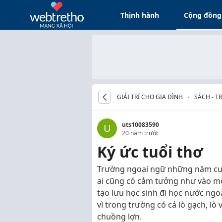
Thịnh hành
Cộng đồng
GIẢI TRÍ CHO GIA ĐÌNH
SÁCH - T
uts10083590
U
20 năm trước
Ký ức tuổi thơ
Trường ngoại ngữ những năm cuối
ai cũng có cảm tưởng như vào m
tạo lưu học sinh đi học nước ngoà
vì trong trường có cả lò gạch, lò
chuồng lợn.