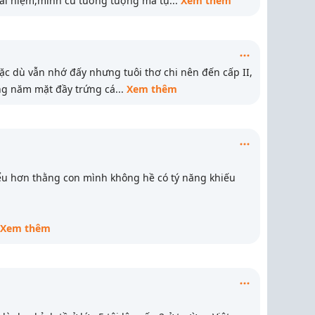
oài niệm,mình cứ tưởng tượng mà tự
...
Xem thêm
mặc dù vẫn nhớ đấy nhưng tuôi thơ chi nên đến cấp II,
ng năm mặt đầy trứng cá
...
Xem thêm
ểu hơn thằng con mình không hề có tý năng khiếu
Xem thêm