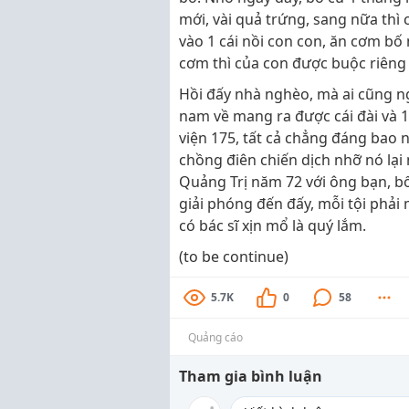
mới, vài quả trứng, sang nữa thì
vào 1 cái nồi con con, ăn cơm bố
cơm thì của con được buộc riêng 
Hồi đấy nhà nghèo, mà ai cũng ng
nam về mang ra được cái đài và 1
viện 175, tất cả chẳng đáng bao n
chồng điên chiến dịch nhỡ nó lại
Quảng Trị năm 72 với ông bạn, bố 
giải phóng đến đấy, mỗi tội phả
có bác sĩ xịn mổ là quý lắm.
(to be continue)
5.7K
0
58
Quảng cáo
Tham gia bình luận