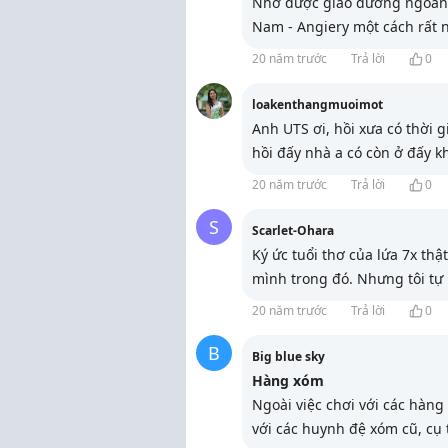
Nhờ được giáo dưỡng ngoan là
Nam - Angiery một cách rất 
20 năm trước
Trả lời
0
loakenthangmuoimot
Anh UTS ơi, hồi xưa có thời 
hồi đấy nhà a có còn ở đấy k
20 năm trước
Trả lời
0
S
Scarlet-Ohara
Ký ức tuổi thơ của lứa 7x thậ
mình trong đó. Nhưng tôi tự 
20 năm trước
Trả lời
0
B
Big blue sky
Hàng xóm
Ngoài việc chơi với các hàng
với các huynh đệ xóm cũ, cụ 