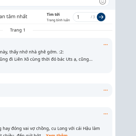
Tìm tới
an tâm nhất
/
3
Trang bình luận
Trang 1
này, thấy nhớ nhà ghê gớm. :2:
ũng đi Liên Xô cùng thời đó bác Uts ạ, cũng
...
ng hay đóng vai vợ chồng, cu Long với cái Hậu làm
t chiều, đến giờ bớt
...
Xem thêm