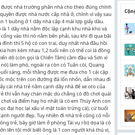
ờ được nhà trường phân nhà cho theo đúng chính
Cộng
 quyền được nhà nước cấp nhà ở, chính vì vậy sau
 1 buồng ở 1 dãy nhà cấp 4 mái lợp giấy dầu.
đó là 1 dãy nhà nằm độc lập cạnh khu nhà kho và
cổng vào thì nó nằm bên phải, sau khi đi qua bãi
a đình thì 5 hộ có con trai, duy nhất nhà đầu hồi
i kia hơn kém nhau 1,2 tuổi nên có thể coi là đồng
iến dô (còn gọi là Chiến Tâm) cầm đầu và Sơn xì
ẹ nó) làm phó, ngoài ra còn có Tuấn còi, Quang
buổi sáng, mỗi thằng được mẹ đưa cho 1 cái cặp
uốc mộc trên con đường đá lổn nhổn, dẫn nhau đi
đấy cái nhà trẻ nằm cạnh dãy nhà để xe oto của
 trẻ thì vẫn hay chán mặc dù chẳng có đồ chơi quái
 để chơi và điểm hay ho nhất là có em Thúy Anh con
c đại học lại xấu vì mặt toàn trứng cá), cứ buổi
ạnh người đẹp. Tuy nhiên đi nhà trẻ cũng có nỗi
rông trẻ, bây giờ làm ở phòng Tài vụ rồi) dọa là có
ớn lên tôi mới biết ông là 1 con người khá thú vị,