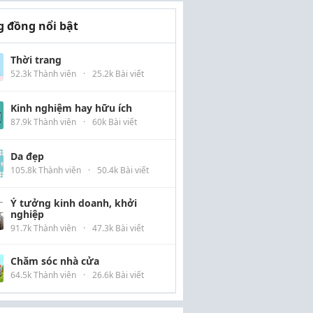
 đồng nổi bật
Thời trang
52.3k Thành viên
·
25.2k Bài viết
Kinh nghiệm hay hữu ích
87.9k Thành viên
·
60k Bài viết
Da đẹp
105.8k Thành viên
·
50.4k Bài viết
Ý tưởng kinh doanh, khởi
nghiệp
91.7k Thành viên
·
47.3k Bài viết
Chăm sóc nhà cửa
64.5k Thành viên
·
26.6k Bài viết