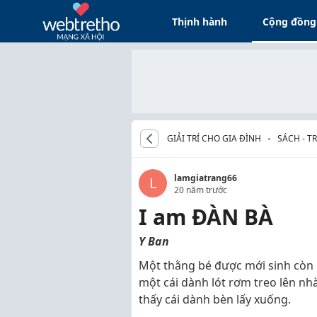
Thịnh hành
Cộng đồng
GIẢI TRÍ CHO GIA ĐÌNH
SÁCH - T
lamgiatrang66
L
20 năm trước
I am ĐÀN BÀ
Y Ban
Một thằng bé được mới sinh còn 
một cái dành lót rơm treo lên nh
thấy cái dành bèn lấy xuống.