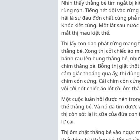
Nhìn thấy thằng bé tím ngắt bị ki
rùng rợn. Tiếng hét dội vào rừng 
hãi là sự đau đớn chất cùng phả r
Khóc kiệt cùng. Một lát sau nước
mắt thị mau kiệt thế.
Thị lấy con dao phát rừng mang t
thằng bé. Xong thị cởi chiếc áo mặ
bánh rau lên bụng thằng bé, như
chim thằng bé. Bỗng thị giật thột
cảm giác thoáng qua ấy, thị dùng
chim còn cứng. Cái chim còn cứng
vội cởi nốt chiếc áo lót rồi ôm th
Một cuộc luân hồi được nén trong
thể thằng bé. Và nó đã tìm được v
thị còn sót lại ít sữa của đứa con
lỡ cai.
Thị ôm chặt thằng bé vào ngực ma
thấy hình hài thằng bé. Rồi gã sầ