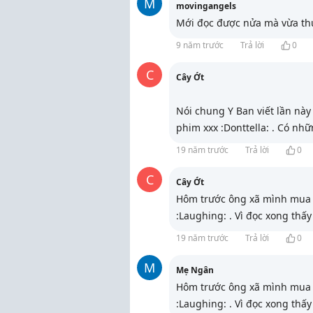
M
movingangels
Mới đọc được nửa mà vừa thư
9 năm trước
Trả lời
0
C
Cây Ớt
Nói chung Y Ban viết lần này
phim xxx :Donttella: . Có nh
19 năm trước
Trả lời
0
C
Cây Ớt
Hôm trước ông xã mình mua 
:Laughing: . Vì đọc xong thấy
19 năm trước
Trả lời
0
M
Mẹ Ngân
Hôm trước ông xã mình mua 
:Laughing: . Vì đọc xong thấy