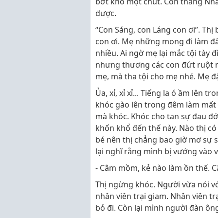
bớt khổ một chút. Còn thằng Nhân
được.
“Con Sáng, con Láng con ơi”. Th
con ơi. Mẹ những mong đi làm đất
nhiều. Ai ngờ mẹ lại mắc tội tày 
nhưng thương các con đứt ruột n
mẹ, mà tha tội cho mẹ nhé. Mẹ đậ
Ủa, xỉ, xỉ xỉ... Tiếng la ó ầm lên t
khóc gào lên trong đêm làm mất g
mà khóc. Khóc cho tan sự đau đớn 
khốn khổ đến thế này. Nào thị có 
bé nên thị chẳng bao giờ mơ sự 
lại nghĩ rằng mình bị vướng vào v
- Câm mồm, kẻ nào làm ồn thế. C
Thị ngừng khóc. Người vừa nói vớ
nhân viên trại giam. Nhân viên tr
bỏ đi. Còn lại mình người đàn ông 