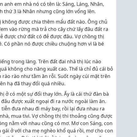
n anh em nhà nó có tên là: Sáng, Láng, Nhân,
h thứ 3 là Nhân nhưng cũng lớn vổng lên.
 không được chia thêm mẩu đất nào. Ông chủ
 đem vào rừng mà trả cho cây chứ lấy đâu đất ra
đẻ được chứ đất có đẻ được đâu. Vợ chồng thị
é. Có phần nó được chiều chuộng hơn vì là bé
iếng trong làng. Trên đất đai nhà thị lúc nào
á không cho năng xuất cao. Thế là chỉ đủ cái bỏ
n rào rào như tằm ăn rỗi. Suốt ngày cúi mặt trên
iên hạ đã thay đổi quá nhiều.
hị ở có một sự đổi thay lớn. Ấy là cái thứ đàn bà
đâu được xuất ngoại đi ra nước ngoài làm ăn.
tiễn đưa nhau đi máy bay, rồi lại đưa nhau ra
y nhà, mua tivi. Vợ chồng thị thi thoảng cũng được
hồng nằm với nhau cũng có mơ. Mơ con Sáng, con
 gái ở với cha mẹ nghèo khổ quá rồi, mơ cho con