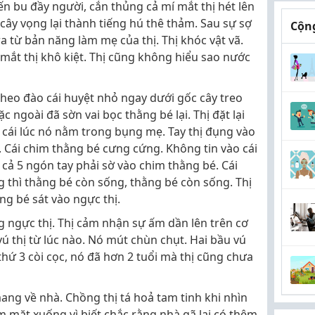
ến bu đầy người, cắn thủng cả mí mắt thị hét lên
cây vọng lại thành tiếng hú thê thảm. Sau sự sợ
Cộng
a từ bản năng làm mẹ của thị. Thị khóc vật vã.
 mắt thị khô kiệt. Thị cũng không hiểu sao nước
heo đào cái huyệt nhỏ ngay dưới gốc cây treo
c ngoài đã sờn vai bọc thằng bé lại. Thị đặt lại
 cái lúc nó nằm trong bụng mẹ. Tay thị đụng vào
. Cái chim thằng bé cưng cứng. Không tin vào cái
 cả 5 ngón tay phải sờ vào chim thằng bé. Cái
 thì thằng bé còn sống, thằng bé còn sống. Thị
ằng bé sát vào ngực thị.
 ngực thị. Thị cảm nhận sự ấm dần lên trên cơ
ú thị từ lúc nào. Nó mút chùn chụt. Hai bầu vú
 thứ 3 còi cọc, nó đã hơn 2 tuổi mà thị cũng chưa
ng về nhà. Chồng thị tá hoả tam tinh khi nhìn
m mặt xuống vì biết chắc rằng nhà gã lại có thêm