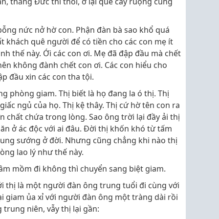
, thằng Đức thì thôi, ở lại quê cày ruộng cũng
ị bỗng nức nở hờ con. Phận đàn bà sao khổ quá
 khách quê người để có tiền cho các con mẹ ít
đình thế này. Ới các con ơi. Mẹ đã đập đầu mà chết
ên không đành chết con ơi. Các con hiểu cho
p đầu xin các con tha tội.
rong phòng giam. Thị biết là họ đang la ó thị. Thị
iấc ngủ của họ. Thị kệ thây. Thị cứ hờ tên con ra
chất chứa trong lòng. Sao ông trời lại đầy ải thị
ăn ở ác độc với ai đâu. Đời thị khốn khó từ tấm
sung sướng ở đời. Nhưng cũng chẳng khi nào thị
òng lao lý như thế này.
âm mồm đi không thì chuyển sang biệt giam.
i thị là một người đàn ông trung tuổi đi cùng với
ại giam ủa xỉ với người đàn ông một tràng dài rồi
trung niên, vẫy thị lại gần: