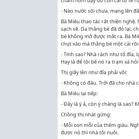
chăm nom dạy dỗ con cái tử tế rồi
- Nào nước sôi chưa, mang lên đâ
Bà Miêu thao tác rất thiện nghệ.
sạch sẽ. Da thằng bé đã đỏ lại, 
bé không mở được mắt ra. Bà Miê
chụt vào má thằng bé một cái rồi
- Tính sao? Nhà rách như tổ đỉa,
Hay là để tôi bế nó ra trạm xá h
Thị giãy lên như đỉa phải vôi:
- Không có đâu. Trời đã cho nhà ch
Bà Miêu lại tiếp:
- Đấy là ý ả, còn ý chàng là sao?
Chồng thị nhát gừng:
- Mỗi con mỗi của thêm giàu. Ng
được nó thì nhà tôi nuôi.