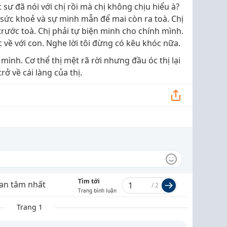
t sư đã nói với chị rồi mà chị không chịu hiểu à?
iữ sức khoẻ và sự minh mẫn để mai còn ra toà. Chị
trước toà. Chị phải tự biện minh cho chính mình.
ợc về với con. Nghe lời tôi đừng có kêu khóc nữa.
ình. Cơ thể thị mệt rã rời nhưng đầu óc thị lại
trở về cái làng của thị.
Tìm tới
an tâm nhất
/
2
Trang bình luận
Trang 1