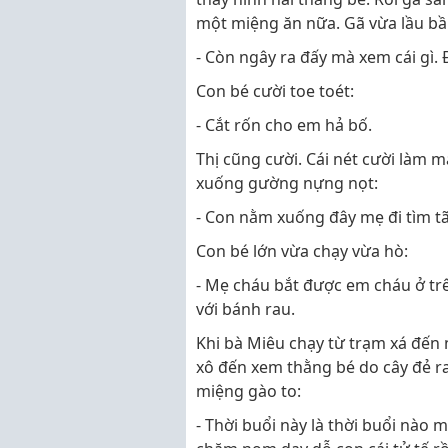
một miệng ăn nữa. Gã vừa lầu bầu
- Còn ngây ra đấy mà xem cái gì. 
Con bé cười toe toét:
- Cắt rốn cho em hả bố.
Thị cũng cười. Cái nét cười làm m
xuống gường nựng nọt:
- Con nằm xuống đây mẹ đi tìm t
Con bé lớn vừa chạy vừa hò:
- Mẹ cháu bắt được em cháu ở trê
với bánh rau.
Khi bà Miêu chạy từ trạm xá đến n
xô đến xem thằng bé do cây đẻ r
miệng gào to:
- Thời buổi này là thời buổi nào 