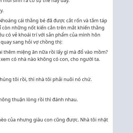
 mới sinh ra cơ sự thế này đây.
y.
 Nhoáng cái thằng bé đã được cắt rốn và tắm táp
chỉ còn những nốt kiến cắn trên mắt khiến thằng
u có vẻ khoái trí với sản phẩm của mình hôn
 quay sang hỏi vợ chồng thị:
 lại thêm miệng ăn nữa rồi lấy gì mà đổ vào mồm?
ỏi xem có nhà nào không có con, cho người ta.
úng tôi rồi, thì nhà tôi phải nuôi nó chứ.
 Không thuận lòng rồi thì đánh nhau.
hèo của nhưng giàu con cũng được. Nhà tôi nhặt