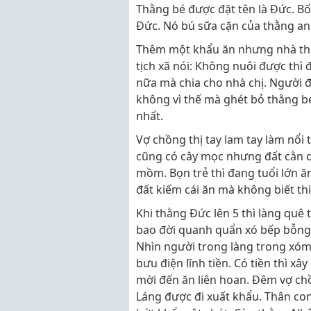
Thằng bé được đặt tên là Đức. Bố
Đức. Nó bú sữa cặn của thằng an
Thêm một khẩu ăn nhưng nhà thị
tịch xã nói: Không nuôi được thì
nữa mà chia cho nhà chị. Người 
không vì thế mà ghét bỏ thằng b
nhất.
Vợ chồng thị tay lam tay làm nổi t
cũng có cây mọc nhưng đất cằn qu
mồm. Bọn trẻ thì đang tuổi lớn ă
đất kiếm cái ăn mà không biết th
Khi thằng Đức lên 5 thì làng quê t
bao đời quanh quẩn xó bếp bỗng 
Nhìn người trong làng trong xóm 
bưu điện lĩnh tiền. Có tiền thì xâ
mời đến ăn liên hoan. Đêm vợ c
Láng được đi xuất khẩu. Thân con