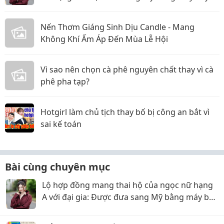
riêng, nhưng lật kèo ôm trăm tỷ bỏ trốn?
Nến Thơm Giáng Sinh Dịu Candle - Mang
Không Khí Ấm Áp Đến Mùa Lễ Hội
Vì sao nên chọn cà phê nguyên chất thay vì cà
phê pha tạp?
Hotgirl làm chủ tịch thay bố bị công an bắt vì
sai kế toán
Bài cùng chuyên mục
Lộ hợp đồng mang thai hộ của ngọc nữ hạng
A với đại gia: Được đưa sang Mỹ bằng máy bay
riêng, nhưng lật kèo ôm trăm tỷ bỏ trốn?