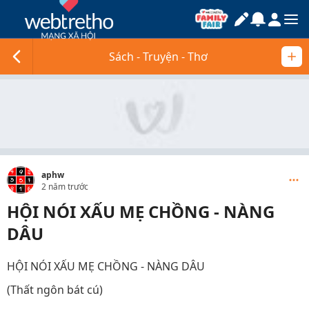
Sách - Truyện - Thơ
aphw
2 năm trước
HỘI NÓI XẤU MẸ CHỒNG - NÀNG
DÂU
HỘI NÓI XẤU MẸ CHỒNG - NÀNG DÂU
(Thất ngôn bát cú)