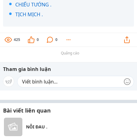
CHIẾU TƯỚNG .
TỊCH MỊCH .
425
0
0
Quảng cáo
Tham gia bình luận
Bài viết liên quan
NỖI ĐAU .