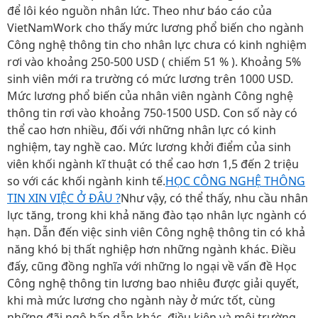
để lôi kéo nguồn nhân lức. Theo như báo cáo của
VietNamWork cho thấy mức lương phổ biến cho ngành
Công nghệ thông tin cho nhân lực chưa có kinh nghiệm
rơi vào khoảng 250-500 USD ( chiếm 51 % ). Khoảng 5%
sinh viên mới ra trường có mức lương trên 1000 USD.
Mức lương phổ biến của nhân viên ngành Công nghệ
thông tin rơi vào khoảng 750-1500 USD. Con số này có
thể cao hơn nhiều, đối với những nhân lực có kinh
nghiệm, tay nghề cao. Mức lương khởi điểm của sinh
viên khối ngành kĩ thuật có thể cao hơn 1,5 đến 2 triệu
so với các khối ngành kinh tế.
HỌC CÔNG NGHỆ THÔNG
TIN XIN VIỆC Ở ĐÂU ?
Như vậy, có thể thấy, nhu cầu nhân
lực tăng, trong khi khả năng đào tạo nhân lực ngành có
hạn. Dẫn đến việc sinh viên Công nghệ thông tin có khả
năng khó bị thất nghiệp hơn những ngành khác. Điều
đấy, cũng đồng nghĩa với những lo ngại về vấn đề Học
Công nghệ thông tin lương bao nhiêu được giải quyết,
khi mà mức lương cho ngành này ở mức tốt, cùng
những đãi ngộ hấp dẫn khác, điều kiện và môi trường