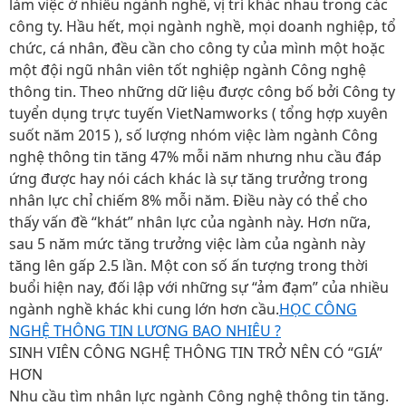
làm việc ở nhiều ngành nghề, vị trí khác nhau trong các
công ty. Hầu hết, mọi ngành nghề, mọi doanh nghiệp, tổ
chức, cá nhân, đều cần cho công ty của mình một hoặc
một đội ngũ nhân viên tốt nghiệp ngành Công nghệ
thông tin. Theo những dữ liệu được công bố bởi Công ty
tuyển dụng trực tuyến VietNamworks ( tổng hợp xuyên
suốt năm 2015 ), số lượng nhóm việc làm ngành Công
nghệ thông tin tăng 47% mỗi năm nhưng nhu cầu đáp
ứng được hay nói cách khác là sự tăng trưởng trong
nhân lực chỉ chiếm 8% mỗi năm. Điều này có thể cho
thấy vấn đề “khát” nhân lực của ngành này. Hơn nữa,
sau 5 năm mức tăng trưởng việc làm của ngành này
tăng lên gấp 2.5 lần. Một con số ấn tượng trong thời
buổi hiện nay, đối lập với những sự “ảm đạm” của nhiều
ngành nghề khác khi cung lớn hơn cầu.
HỌC CÔNG
NGHỆ THÔNG TIN LƯƠNG BAO NHIÊU ?
SINH VIÊN CÔNG NGHỆ THÔNG TIN TRỞ NÊN CÓ “GIÁ”
HƠN
Nhu cầu tìm nhân lực ngành Công nghệ thông tin tăng.