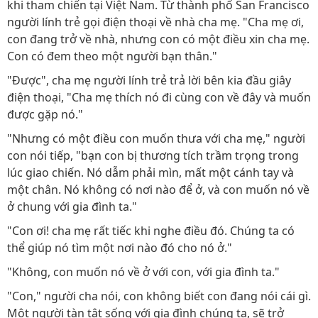
khi tham chiến tại Việt Nam. Từ thành phố San Francisco
người lính trẻ gọi điện thoại về nhà cha mẹ. "Cha mẹ ơi,
con đang trở về nhà, nhưng con có một điều xin cha mẹ.
Con có đem theo một người bạn thân."
"Ðược", cha mẹ người lính trẻ trả lời bên kia đầu giây
điện thoại, "Cha mẹ thích nó đi cùng con về đây và muốn
được gặp nó."
"Nhưng có một điều con muốn thưa với cha mẹ," người
con nói tiếp, "bạn con bị thương tích trầm trọng trong
lúc giao chiến. Nó dẫm phải mìn, mất một cánh tay và
một chân. Nó không có nơi nào để ở, và con muốn nó về
ở chung với gia đình ta."
"Con ơi! cha mẹ rất tiếc khi nghe điều đó. Chúng ta có
thể giúp nó tìm một nơi nào đó cho nó ở."
"Không, con muốn nó về ở với con, với gia đình ta."
"Con," người cha nói, con không biết con đang nói cái gì.
Một người tàn tật sống với gia đình chúng ta, sẽ trở