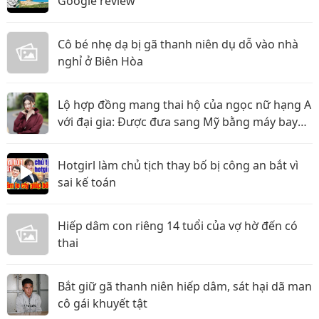
Google review
Cô bé nhẹ dạ bị gã thanh niên dụ dỗ vào nhà
nghỉ ở Biên Hòa
Lộ hợp đồng mang thai hộ của ngọc nữ hạng A
với đại gia: Được đưa sang Mỹ bằng máy bay
riêng, nhưng lật kèo ôm trăm tỷ bỏ trốn?
Hotgirl làm chủ tịch thay bố bị công an bắt vì
sai kế toán
Hiếp dâm con riêng 14 tuổi của vợ hờ đến có
thai
Bắt giữ gã thanh niên hiếp dâm, sát hại dã man
cô gái khuyết tật