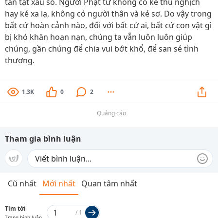
tàn tật xấu số. Người Phật tử không có kẻ thù nghịch
hay kẻ xa lạ, không có người thân và kẻ sơ. Do vậy trong
bất cứ hoàn cảnh nào, đối với bất cứ ai, bất cứ con vật gì
bị khó khăn hoạn nạn, chúng ta vẫn luôn luôn giúp
chúng, gần chúng để chia vui bớt khổ, để san sẻ tình
thương.
1.3K
0
2
Quảng cáo
Tham gia bình luận
Cũ nhất
Mới nhất
Quan tâm nhất
Tìm tới
/
1
Trang bình luận