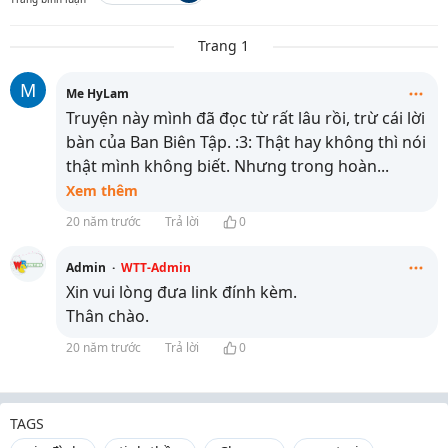
Trang 1
M
Me HyLam
Truyện này mình đã đọc từ rất lâu rồi, trừ cái lời
bàn của Ban Biên Tập. :3: Thật hay không thì nói
thật mình không biết. Nhưng trong hoàn
...
Xem thêm
20 năm trước
Trả lời
0
Admin
·
WTT-Admin
Xin vui lòng đưa link đính kèm.
Thân chào.
20 năm trước
Trả lời
0
TAGS