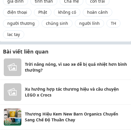
gia đình
tinh thần
Cha mẹ
con trai
điện thoại
Phật
không có
hoàn cảnh
người thương
chúng sinh
người lính
TH
lac tay
Bài viết liên quan
Trời nắng nóng, vì sao xe dễ bị quá nhiệt hơn bình
thường?
Xu hướng hợp tác thương hiệu và câu chuyện
LEGO x Crocs
Thương Hiệu Kem New Barn Organics Chuyển
Sang Chế Độ Thuần Chay