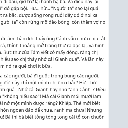
 đi đâu, giờ trở lại hành hạ bà. Và điều này lại
 đó gấp bội. Hừ... hừ... "Người ta" sao lại quá
 ra bắc, được sống rong ruổi đây đó ở nơi xa
người ta" còn rửng mỡ đèo bòng, còn thêm vợ nọ
tức âm thầm khi thấy ông Cảnh vẫn chưa chịu tắt
trà, thỉnh thoảng mở trang thư ra đọc lại, và hình
 Bức thư của Tâm viết có mấy dòng, rằng chị
ểu sao chị thấy nhớ cái Gianh quá". Và lần này
m nó ra quê chơi ít bữa.
địa các người, bà đi guốc trong bụng các người.
đời này chỉ một mình chị ốm chắc? Hừ... hừ...
nh quá - Nhớ cái Gianh hay nhớ "anh Cảnh"? Điều
còn "không hiểu sao"! Mà cái Gianh mới mười lăm
oài nớ một mình được răng? Khiếp. Thế mới biết
khôn ngoan đáo để chưa, ranh ma chưa! Nhưng
! Bà thì bà biết tỏng tòng tong cái tổ con chuồn