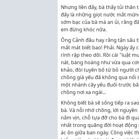
Nhưng liền đấy, bà thấy tủi thân
đấy là những giọt nước mắt mừng
sớm bạc của bà mà an ủi, rằng đấ
em đừng khóc nữa.
Ông Cảnh đâu hay rằng tận sâu t
mất mát biết bao! Phải. Ngày ấy 
rình rập theo dõi. Rồi cái "luật
nát, bàng hoàng như vừa qua cơn
khảo, đòi tuyên bố từ bỏ người 
chồng già yếu đã không qua nổi đ
một nhành cây yếu đuối trước bão
chồng nơi xa ngái...
Không biết bà sẽ sống tiếp ra sa
bà. Và nỗi nhớ chồng, lời nguyền 
nắm vịn, chỗ tựa đỡ cho bà đi qu
nhất trong quãng đời hoạt động củ
ác ôn giữa ban ngày. Công việc 