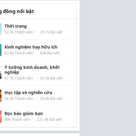
 đồng nổi bật
Thời trang
52.3k Thành viên
·
25.1k Bài viết
Kinh nghiệm hay hữu ích
87.9k Thành viên
·
60k Bài viết
Ý tưởng kinh doanh, khởi
nghiệp
91.7k Thành viên
·
47.3k Bài viết
Học tập và nghiên cứu
66.3k Thành viên
·
33.6k Bài viết
Đọc báo giùm bạn
99k Thành viên
·
221.9k Bài viết