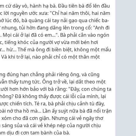
 cứ dày vò, hành hạ bà. Đầu tiên bà đổ lên đầu
 lời nguyền ước xưa: "Chỉ hai năm thôi, hai năm
à nhớ lúc đó, bà quàng cái tay nải gạo qua chiếc ba-
ớ nhung, tủi hờn đang dâng lên trong cổ: "Anh đi
. Mọi cái ở lại đã có em...". Bà phải cắn vào ngón
óc, tiếng khóc của người vợ vừa mới bén hơi
... hừ... Thế mà ông đi biền biệt, không một mẩu
 Và khi trở lại, nào phải chỉ có một thân một
ông đúng hạn chẳng phải riêng ông, và cũng
vẫn thấy tưng tức. Ông trở về, lại dắt theo một
cười hơn hớn bảo với bà rằng: "Đây, con chúng ta
hông? Đã không thấy được cái lỗi của mình, lại
c chiến tích. Té ra, bà phải chịu cảnh tù đày,
ài nớ tha hồ mà... Lần ấy suýt nữa bà đã nổi trận
m xóm cho đã cơn giận. Nhưng cái vẻ ngây thơ
 sáng sủa và cái vẻ khép nép của người chịu
àm dịu đi cơn tam bành của bà.