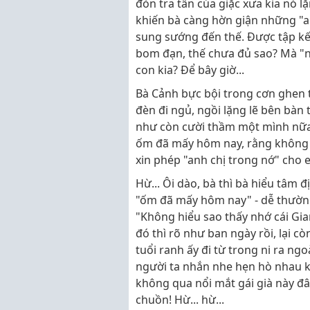
đòn tra tấn của giặc xưa kia nó lặn
khiến bà càng hờn giận những "ai"
sung sướng đến thế. Được tập kết
bom đạn, thế chưa đủ sao? Mà "
con kia? Để bây giờ...
Bà Cảnh bực bội trong cơn ghen 
đèn đi ngủ, ngồi lặng lẽ bên bàn 
như còn cười thầm một mình nữa.
ốm đã mấy hôm nay, rằng không hi
xin phép "anh chị trong nớ" cho e
Hừ... Ôi dào, bà thì bà hiểu tâm 
"ốm đã mấy hôm nay" - dễ thường 
"Không hiểu sao thấy nhớ cái Gia
đó thì rõ như ban ngày rồi, lại 
tuổi ranh ấy đi từ trong ni ra ng
người ta nhắn nhe hẹn hò nhau 
không qua nổi mắt gái già này đâu
chuồn! Hừ... hừ...