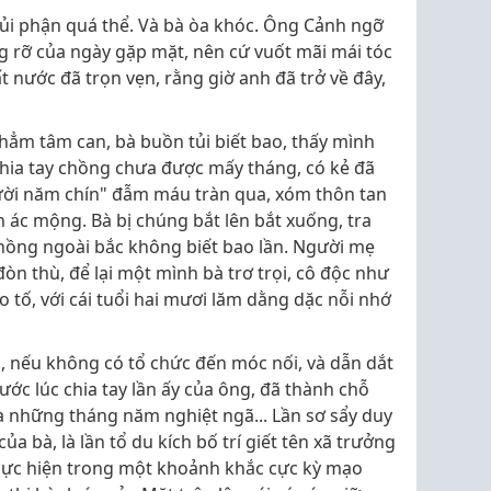
 tủi phận quá thể. Và bà òa khóc. Ông Cảnh ngỡ
 rỡ của ngày gặp mặt, nên cứ vuốt mãi mái tóc
t nước đã trọn vẹn, rằng giờ anh đã trở về đây,
hẳm tâm can, bà buồn tủi biết bao, thấy mình
chia tay chồng chưa được mấy tháng, có kẻ đã
 mười năm chín" đẫm máu tràn qua, xóm thôn tan
 ác mộng. Bà bị chúng bắt lên bắt xuống, tra
chồng ngoài bắc không biết bao lần. Người mẹ
òn thù, để lại một mình bà trơ trọi, cô độc như
 tố, với cái tuổi hai mươi lăm dằng dặc nỗi nhớ
o, nếu không có tổ chức đến móc nối, và dẫn dắt
ước lúc chia tay lần ấy của ông, đã thành chỗ
a những tháng năm nghiệt ngã... Lần sơ sẩy duy
a bà, là lần tổ du kích bố trí giết tên xã trưởng
thực hiện trong một khoảnh khắc cực kỳ mạo