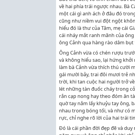
về hai phía trái ngược nhau. Bà
một cái gì anh ách ở đâu đó trong
cũng như niềm vui đột ngột khôn
hiểu đó là thư của Tâm, mẹ cái Gi
cái nháy mắt ranh mãnh của ông b
ông Cảnh qua hàng rào dâm bụt th
Ông Cảnh vừa có chén rượu trước
và không hiểu sao, lại hứng khởi
làm bà Cảnh vừa thích thú cười m
gái mười bảy, trai đôi mươi trẻ 
trời, khi tan cuộc hai người trở v
lét những tàn đuốc cháy trong cỏ
rắn cạp nong hay theo đóm ăn tàn
quờ tay nắm lấy khuỷu tay ông, b
nhau trong bóng tối, và như có m
rực, chỉ nghe rõ lời của hai trái 
Đó là cái phần đời đẹp đẽ và duy