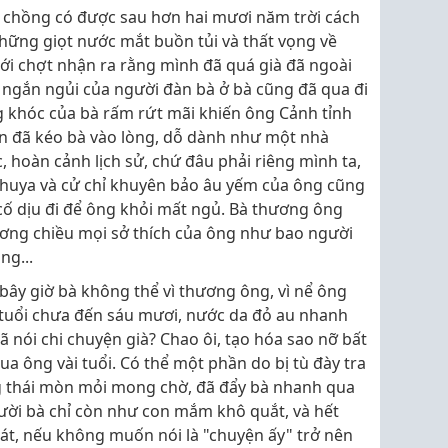
 chồng có được sau hơn hai mươi năm trời cách
 những giọt nước mắt buồn tủi và thất vọng về
ới chợt nhận ra rằng mình đã quá già đã ngoài
 ngắn ngủi của người đàn bà ở bà cũng đã qua đi
ng khóc của bà rấm rứt mãi khiến ông Cảnh tỉnh
ên đã kéo bà vào lòng, dỗ dành như một nhà
, hoàn cảnh lịch sử, chứ đâu phải riêng mình ta,
huya và cử chỉ khuyên bảo âu yếm của ông cũng
 cố dịu đi để ông khỏi mất ngủ. Bà thương ông
hương chiều mọi sở thích của ông như bao người
ng...
 bây giờ bà không thể vì thương ông, vì nể ông
 tuổi chưa đến sáu mươi, nước da đỏ au nhanh
ã nói chi chuyện già? Chao ôi, tạo hóa sao nỡ bất
ua ông vài tuổi. Có thể một phần do bị tù đày tra
g thái mòn mỏi mong chờ, đã đẩy bà nhanh qua
gười bà chỉ còn như con mắm khô quắt, và hết
t, nếu không muốn nói là "chuyện ấy" trở nên