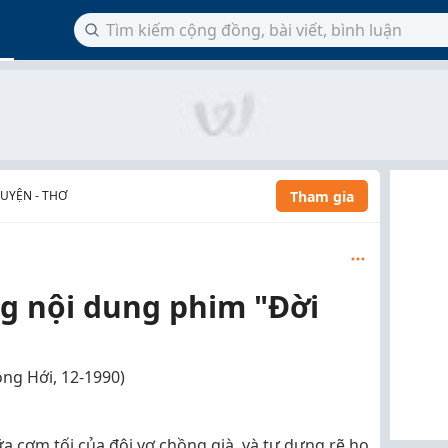
Tham gia
RUYỆN - THƠ
g nội dung phim "Đời
ng Hới, 12-1990)
a cơm tối của đôi vợ chồng già, và tự dưng rẽ họ