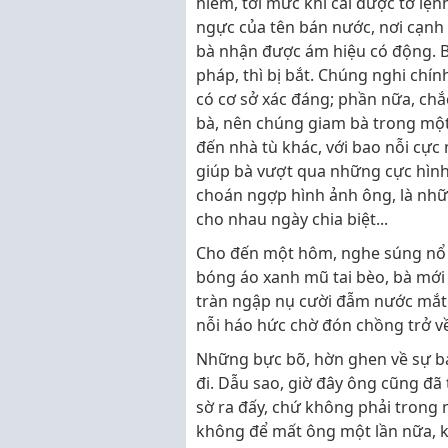
hiểm, tới mức khi cài được tờ lện
ngực của tên bán nước, nơi cạnh 
bà nhận được ám hiệu có động. Bà
pháp, thì bị bắt. Chúng nghi chín
có cơ sở xác đáng; phần nữa, ch
bà, nên chúng giam bà trong một x
đến nhà tù khác, với bao nỗi cự
giúp bà vượt qua những cực hình 
choán ngợp hình ảnh ông, là nhữn
cho nhau ngày chia biệt...
Cho đến một hôm, nghe súng nổ lo
bóng áo xanh mũ tai bèo, bà mới 
tràn ngập nụ cười đẫm nước mắt 
nỗi háo hức chờ đón chồng trở v
Những bực bõ, hờn ghen về sự ba
đi. Dẫu sao, giờ đây ông cũng đã 
sờ ra đấy, chứ không phải trong m
không để mất ông một lần nữa, kh