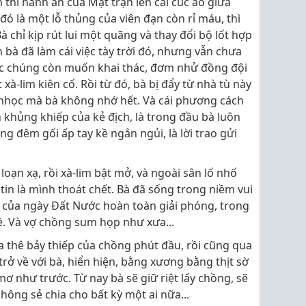
h thi hành án của Mặt trận lên cái cúc áo giữa
đó là một lỗ thủng của viên đạn còn rỉ máu, thì
 chỉ kịp rút lui một quãng và thay đổi bộ lốt hợp
h bà đã làm cái việc tày trời đó, nhưng vẫn chưa
ắc chúng còn muốn khai thác, đơm nhử đồng đội
à-lim kiên cố. Rồi từ đó, bà bị đẩy từ nhà tù này
c nhọc mà bà không nhớ hết. Và cái phương cách
khủng khiếp của kẻ địch, là trong đầu bà luôn
g đêm gối ấp tay kề ngắn ngủi, là lời trao gửi
ạn xạ, rồi xà-lim bật mở, và ngoài sân lố nhố
tin là mình thoát chết. Bà đã sống trong niềm vui
của ngày Đất Nước hoàn toàn giải phóng, trong
ề. Và vợ chồng sum họp như xưa...
 thê bảy thiếp của chồng phút đầu, rồi cũng qua
trở về với bà, hiển hiện, bằng xương bằng thịt sờ
ơ như trước. Từ nay bà sẽ giữ riệt lấy chồng, sẽ
ông sẻ chia cho bất kỳ một ai nữa...