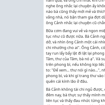
năm qua; và ông chỉ nhắc khi chỉ
nghe ông nhắc lại chuyện ấy khôn
nào bà cũng thấy mới mẻ và thíc
vắng nhà, nó bận tham gia đợt dã
ông Cảnh nhắc lại chuyện cũ chẳn
Bữa cơm đang vui vẻ và ngon miện
tục như cũ được nữa. Bà Cảnh ng
dở, và nhìn ông Cảnh một cái nhì
chi nhường cho ai". Ông Cảnh, c
tay run lẩy bẩy lật đi lật lại ph
Tâm, thư của Tâm, bà nó ạ". Và 
trên phong bì, nếu không kịp liếc
to: "Để xem... thư nói gì nào...
phong bì, và khi gí trang thư vào
quên cái kính lão ở đâu.
Bà Cảnh không tài chi ngủ được,
đêm nay, bà thực sự thấy mình mệ
liên tục và thấy đau nhức từng 