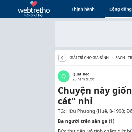
Thịnh hành
Cộng đồng
GIẢI TRÍ CHO GIA ĐÌNH
SÁCH - T
Quat_Beo
Q
20 năm trước
Chuyện này giốn
cát" nhỉ
TG: Hữu Phương (Huế, 8-1990; Đồ
Ba người trên sân ga (1)
Bức thư đến, vô tình chấm dứt bữ