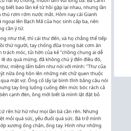
 có hai vợ chồng, muốn làm vui lòng bà. Bà Cảnh
g biết bao lần kể từ hồi gặp lại nhau, nhưng lần
h thú rơm rớm nước mắt. Hôm nay cái Gianh
 ngoại lên Bạch Mã của học sinh cấp ba, nên
g cần ý tứ.
g như thế, thì cái thư đến, và họ chẳng thể tiếp
ồi thừ người, tay chống đũa trong bát cơm ăn
n trách móc, tủi hờn của kẻ "chồng chung ai dễ
ó lẽ do quá mừng, đã không chú ý đến điều đó,
ong thư, miệng lẩm bẩm như nói với mình: "Thư của
suýt nữa ông hôn lên những nét chữ quen thuộc
 qua mặt vợ. Ông cố lấy lại bình tĩnh bằng câu nói
", nhưng tay ông luống cuống đến mức bóc rách cả
 bên cạnh đèn, ông mới biết là mình lật đật bỏ
 cứ rên hừ hừ như mọi lần bà cần rên. Nhưng
t mỏi quá sức, yếu đuối quá sức. Bà trở mình
khớp xương ống chân, ống tay. Hình như những