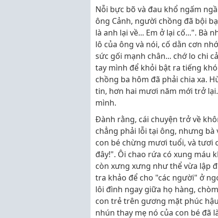
Nỗi bực bõ và đau khổ ngấm ngầm
ông Cảnh, người chồng đã bội bạc
là anh lại về... Em ở lại cố...". B
lô của ông và nói, cố dằn cơn nh
sức gối mạnh chân... chớ lo chi cả
tay mình để khỏi bật ra tiếng kh
chồng ba hôm đã phải chia xa. Hừ
tin, hơn hai mươi năm mới trở lại.
mình.
Đành rằng, cái chuyện trở về kh
chẳng phải lỗi tại ông, nhưng bà 
con bé chừng mươi tuổi, và tươi 
đây!". Ôi chao rứa có xung máu k
còn xưng xưng như thể vừa lập đượ
tra khảo để cho "các người" ở ngo
lôi đình ngay giữa họ hàng, chò
con trẻ trên gương mặt phúc hậu
nhún thay mẹ nó của con bé đã l