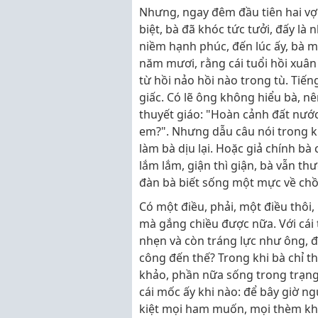
Nhưng, ngay đêm đầu tiên hai vợ
biệt, bà đã khóc tức tưởi, đấy là
niềm hạnh phúc, đến lúc ấy, bà m
năm mươi, rằng cái tuổi hồi xuân
từ hồi nảo hồi nào trong tù. Tiế
giấc. Có lẽ ông không hiểu bà, n
thuyết giáo: "Hoàn cảnh đất nước
em?". Nhưng dẫu câu nói trong k
làm bà dịu lại. Hoặc giả chính bà
lắm lắm, giận thì giận, bà vẫn t
đàn bà biết sống một mực về chồ
Có một điều, phải, một điều thôi,
mà gắng chiều được nữa. Với cái
nhẹn và còn tráng lực như ông, đ
công đến thế? Trong khi bà chỉ th
khảo, phần nữa sống trong trạn
cái mốc ấy khi nào: để bây giờ n
kiệt mọi ham muốn, mọi thèm khá