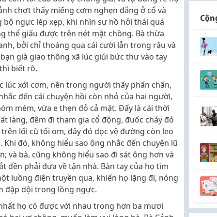
 Cảnh chợt thấy miếng cơm nghẹn đắng ở cổ và
Cộng
 bộ ngực lép xẹp, khi nhìn sự hồ hởi thái quá
g thể giấu được trên nét mặt chồng. Bà thừa
anh, bởi chỉ thoáng qua cái cười lẫn trong râu và
ạn già giao thông xã lúc giúi bức thư vào tay
ì biết rõ.
 lúc xới cơm, nên trong người thấy phấn chấn,
 nhắc đến cái chuyện hồi còn nhỏ của hai người,
óm mém, vừa e thẹn đỏ cả mặt. Đấy là cái thời
nhất làng, đêm đi tham gia cổ động, đuốc cháy đỏ
ề trên lối cũ tối om, đây đó dọc vệ đường còn leo
. Khi đó, không hiểu sao ông nhắc đến chuyện lũ
; và bà, cũng không hiểu sao đi sát ông hơn và
ắt đền phải đưa về tận nhà. Bàn tay của họ tìm
ột luồng điện truyền qua, khiến họ lặng đi, nóng
tim đập dội trong lồng ngực.
 nhất họ có được với nhau trong hơn ba mươi