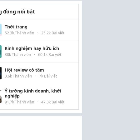
 đồng nổi bật
Thời trang
52.3k Thành viên
·
25.2k Bài viết
Kinh nghiệm hay hữu ích
88k Thành viên
·
60.1k Bài viết
Hội review có tâm
3.6k Thành viên
·
7k Bài viết
Ý tưởng kinh doanh, khởi
nghiệp
91.7k Thành viên
·
47.3k Bài viết