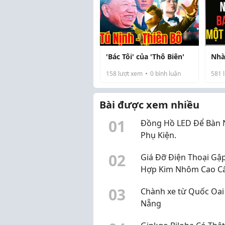
Xòe
hay thầy cô, mộ...
chá
Đẹp
vẽ 
'Bác Tôi' của 'Thô Biên'
Nhà
08/
158
lượt xem
0
bình luận
581
l
Ngu
Bài được xem nhiều
0
1
Đồng Hồ LED Để Bàn 
Phụ Kiện.
0
2
Giá Đỡ Điện Thoại Gậ
Hợp Kim Nhôm Cao C
Nhà Phụ Kiện
0
3
Chành xe từ Quốc Oai
Nẵng