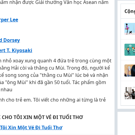
hẩm nhận được Giải thưởng Văn học Asean năm
Cộng
rper Lee
d Dorsey
t T. Kiyosaki
 nhỏ xoay xung quanh 4 đứa trẻ trong cùng một
hằng Hải còi và thằng cu Mùi. Trong đó, người kể
kể song song của "thằng cu Mùi" lúc bé và nhận
ủa "ông Mùi" khi đã gần 50 tuổi. Tác phẩm gồm
c nhau
h cho trẻ em. Tôi viết cho những ai từng là trẻ
HO TÔI XIN MỘT VÉ ĐI TUỔI THƠ
Tôi Xin Một Vé Đi Tuổi Thơ