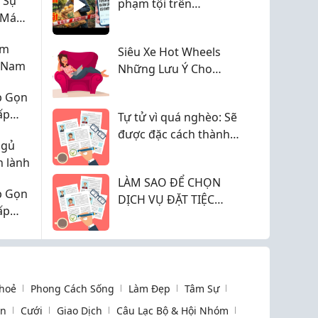
 Sự
phạm tội trên
 Máu
Facebook
ệm
Siêu Xe Hot Wheels
t Nam
Những Lưu Ý Cho
Người Mới
p Gọn
ấp
Tự tử vì quá nghèo: Sẽ
được đặc cách thành
ngủ
hộ nghèo
n lành
LÀM SAO ĐỂ CHỌN
p Gọn
DỊCH VỤ ĐẶT TIỆC
ấp
CƯỚI TRỌN GÓI UY
TÍN Ở BẾN TRE?
hoẻ
Phong Cách Sống
Làm Đẹp
Tâm Sự
òn
Cưới
Giao Dịch
Câu Lạc Bộ & Hội Nhóm