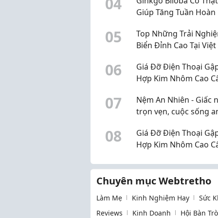
0
4
Ginkgo Biloba Có Thật
Giúp Tăng Tuần Hoàn
Não?
0
5
Top Những Trải Nghi
Biển Đỉnh Cao Tại Việ
0
6
Giá Đỡ Điện Thoại Gậ
Hợp Kim Nhôm Cao C
Nhà Phụ Kiện.
0
7
Nệm An Nhiên - Giấc 
trọn vẹn, cuộc sống a
0
8
Giá Đỡ Điện Thoại Gậ
Hợp Kim Nhôm Cao C
Nhà Phụ Kiện.
Chuyên mục Webtretho
Làm Mẹ
Kinh Nghiệm Hay
Sức K
Reviews
Kinh Doanh
Hội Bàn Tr