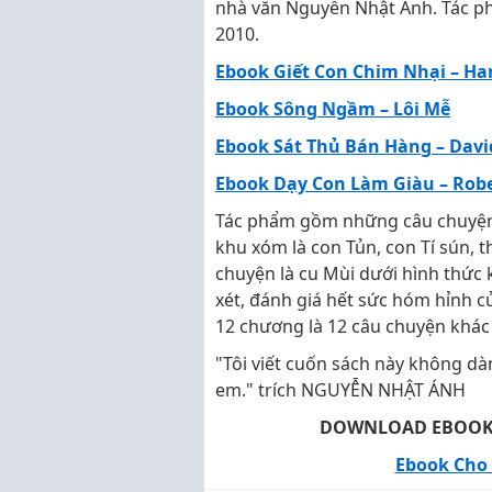
nhà văn Nguyễn Nhật Ánh. Tác p
2010.
Ebook Giết Con Chim Nhại – Ha
Ebook Sông Ngầm – Lôi Mễ
Ebook Sát Thủ Bán Hàng – Davi
Ebook Dạy Con Làm Giàu – Rober
Tác phẩm gồm những câu chuyện
khu xóm là con Tủn, con Tí sún, t
chuyện là cu Mùi dưới hình thức 
xét, đánh giá hết sức hóm hỉnh c
12 chương là 12 câu chuyện khá
"Tôi viết cuốn sách này không dàn
em." trích NGUYỄN NHẬT ÁNH
DOWNLOAD EBOOK C
Ebook Cho 