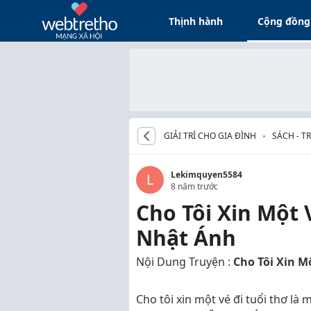
Thịnh hành
Cộng đồng
GIẢI TRÍ CHO GIA ĐÌNH
SÁCH - T
Lekimquyen5584
L
8 năm trước
Cho Tôi Xin Một 
Nhật Ánh
Nội Dung Truyện :
Cho Tôi Xin M
Cho tôi xin một vé đi tuổi thơ l