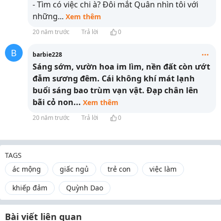
- Tìm có việc chi à? Đôi mắt Quân nhìn tôi với
những
...
Xem thêm
20 năm trước
Trả lời
0
B
barbie228
Sáng sớm, vườn hoa im lìm, nền đất còn ướt
đẫm sương đêm. Cái không khí mát lạnh
buổi sáng bao trùm vạn vật. Đạp chân lên
bãi cỏ non
...
Xem thêm
20 năm trước
Trả lời
0
TAGS
ác mộng
giấc ngủ
trẻ con
việc làm
khiếp đảm
Quỳnh Dao
Bài viết liên quan