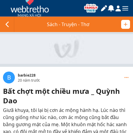
Sách - Truyện - Thơ
barbie228
B
20 năm trước
Bất chợt một chiều mưa _ Quỳnh
Dao
Giưã khuya, tôi lại bị cơn ác mộng hành hạ. Lúc nào thì
cũng giống như lúc nào, cơn ác mộng cũng bắt đầu
bằng gương mặt của mẹ. Một khuôn mặt hốc hác xanh
xao, có đôi mắt mở to đầy vẻ khiếp đảm và một đâù tóc