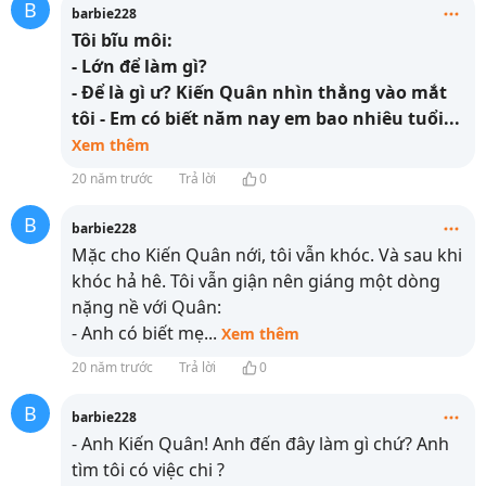
B
barbie228
Tôi bĩu môi:
- Lớn để làm gì?
- Để là gì ư? Kiến Quân nhìn thẳng vào mắt
tôi - Em có biết năm nay em bao nhiêu tuổi
...
Xem thêm
20 năm trước
Trả lời
0
B
barbie228
Mặc cho Kiến Quân nới, tôi vẫn khóc. Và sau khi
khóc hả hê. Tôi vẫn giận nên giáng một dòng
nặng nề với Quân:
- Anh có biết mẹ
...
Xem thêm
20 năm trước
Trả lời
0
B
barbie228
- Anh Kiến Quân! Anh đến đây làm gì chứ? Anh
tìm tôi có việc chi ?