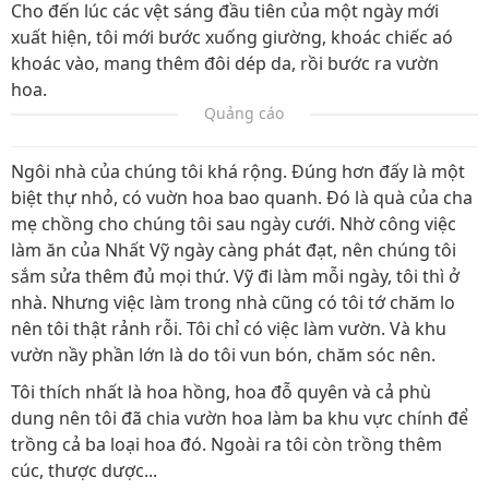
Cho đến lúc các vệt sáng đầu tiên của một ngày mới
xuất hiện, tôi mới bước xuống giường, khoác chiếc aó
khoác vào, mang thêm đôi dép da, rồi bước ra vườn
hoa.
Quảng cáo
Ngôi nhà của chúng tôi khá rộng. Đúng hơn đấy là một
biệt thự nhỏ, có vuờn hoa bao quanh. Đó là quà của cha
mẹ chồng cho chúng tôi sau ngày cưới. Nhờ công việc
làm ăn của Nhất Vỹ ngày càng phát đạt, nên chúng tôi
sắm sửa thêm đủ mọi thứ. Vỹ đi làm mỗi ngày, tôi thì ở
nhà. Nhưng việc làm trong nhà cũng có tôi tớ chăm lo
nên tôi thật rảnh rỗi. Tôi chỉ có việc làm vườn. Và khu
vườn nầy phần lớn là do tôi vun bón, chăm sóc nên.
Tôi thích nhất là hoa hồng, hoa đỗ quyên và cả phù
dung nên tôi đã chia vườn hoa làm ba khu vực chính để
trồng cả ba loại hoa đó. Ngoài ra tôi còn trồng thêm
cúc, thược dược...