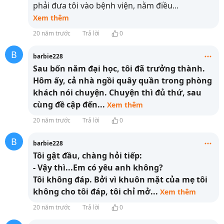
phải đưa tôi vào bệnh viện, nằm điều
...
Xem thêm
20 năm trước
Trả lời
0
B
barbie228
Sau bốn năm đại học, tôi đã trưởng thành.
Hôm ấy, cả nhà ngồi quây quần trong phòng
khách nói chuyện. Chuyện thì đủ thứ, sau
cùng đề cập đến
...
Xem thêm
20 năm trước
Trả lời
0
B
barbie228
Tôi gật đầu, chàng hỏi tiếp:
- Vậy thì...Em có yêu anh không?
Tôi không đáp. Bởi vì khuôn mặt của mẹ tôi
không cho tôi đáp, tôi chỉ mở
...
Xem thêm
20 năm trước
Trả lời
0