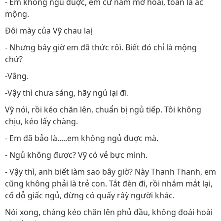
- Em không ngủ đuợc, em cứ nằm mơ hoài, toàn là ác
mộng.
Đôi mày của Vỹ chau laị
- Nhưng bây giờ em đã thức rôì. Biết đó chỉ là mộng
chứ?
-Vâng.
-Vậy thì chưa sáng, hãy ngủ lại đi.
Vỹ nói, rồi kéo chăn lên, chuẩn bị ngủ tiếp. Tôi không
chịu, kéo lấy chàng.
- Em đã bảo là.....em không ngủ đuợc mà.
- Ngủ không được? Vỹ có vẻ bực mình.
- Vậy thì, anh biết làm sao bây giờ? Này Thanh Thanh, em
cũng không phải là trẻ con. Tắt đèn đi, rồi nhắm mắt lại,
cố dỗ giấc ngủ, đừng có quấy râỳ người khác.
Nói xong, chàng kéo chăn lên phủ đầu, không đoái hoài