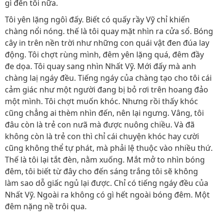
gì đến tôi nữa.
Tôi yên lặng ngôì đấy. Biết có quấy rầy Vỹ chỉ khiến
chàng nổi nóng. thế là tôi quay mặt nhìn ra cửa sổ. Bóng
cây in trên nền trời như những con quái vật đen đúa lay
động. Tôi chợt rùng mình, đêm yên lặng quá, đêm đầy
đe dọa. Tôi quay sang nhìn Nhất Vỹ. Mới đấy mà anh
chàng laị ngáy đều. Tiếng ngáy của chàng tạo cho tôi cái
cảm giác như một người đang bị bỏ rơi trên hoang đảo
một mình. Tôi chợt muốn khóc. Nhưng rồi thấy khóc
cũng chẳng ai thèm nhìn đến, nên lại ngưng. Vâng, tôi
đâu còn là trẻ con nưã mà được nuông chiều. Và đã
không còn là trẻ con thì chỉ cái chuyện khóc hay cười
cũng không thể tự phát, mà phải lệ thuộc vào nhiều thứ.
Thế là tôi lại tắt đèn, nằm xuống. Mắt mở to nhìn bóng
đêm, tôi biết từ đây cho đến sáng trắng tôi sẽ không
làm sao dỗ giấc ngủ lại được. Chỉ có tiếng ngáy đều của
Nhất Vỹ. Ngoài ra không có gì hết ngoài bóng đêm. Một
đêm nặng nề trôi qua.