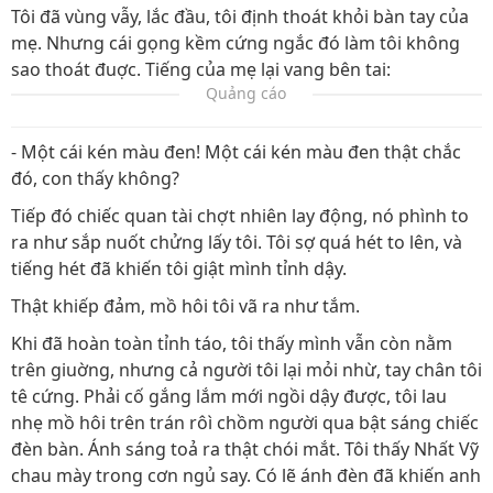
Tôi đã vùng vẫy, lắc đầu, tôi định thoát khỏi bàn tay của
mẹ. Nhưng cái gọng kềm cứng ngắc đó làm tôi không
sao thoát đuợc. Tiếng của mẹ lại vang bên tai:
Quảng cáo
- Một cái kén màu đen! Một cái kén màu đen thật chắc
đó, con thấy không?
Tiếp đó chiếc quan tài chợt nhiên lay động, nó phình to
ra như sắp nuốt chửng lấy tôi. Tôi sợ quá hét to lên, và
tiếng hét đã khiến tôi giật mình tỉnh dậy.
Thật khiếp đảm, mồ hôi tôi vã ra như tắm.
Khi đã hoàn toàn tỉnh táo, tôi thấy mình vẫn còn nằm
trên giuờng, nhưng cả người tôi lại mỏi nhừ, tay chân tôi
tê cứng. Phải cố gắng lắm mới ngồi dậy được, tôi lau
nhẹ mồ hôi trên trán rôì chồm người qua bật sáng chiếc
đèn bàn. Ánh sáng toả ra thật chói mắt. Tôi thấy Nhất Vỹ
chau mày trong cơn ngủ say. Có lẽ ánh đèn đã khiến anh