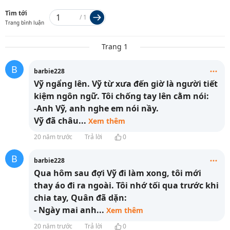
Tìm tới
/
1
Trang bình luận
Trang 1
B
barbie228
Vỹ ngẩng lên. Vỹ từ xưa đến giờ là người tiết
kiệm ngôn ngữ. Tôi chống tay lên cằm nói:
-Anh Vỹ, anh nghe em nói nầy.
Vỹ đã châu
...
Xem thêm
20 năm trước
Trả lời
0
B
barbie228
Qua hôm sau đợi Vỹ đi làm xong, tôi mới
thay áo đi ra ngoài. Tôi nhớ tối qua trước khi
chia tay, Quân đã dặn:
- Ngày mai anh
...
Xem thêm
20 năm trước
Trả lời
0