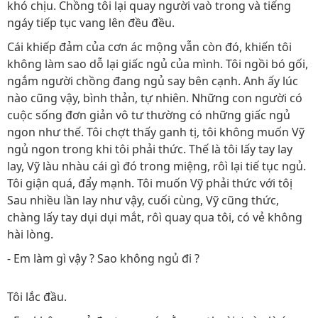
khó chịu. Chồng tôi lại quay người vaò trong và tiếng
ngáy tiếp tục vang lên đều đều.
Cái khiếp đảm của cơn ác mộng vẫn còn đó, khiến tôi
không làm sao dỗ lại giấc ngủ của mình. Tôi ngồi bó gối,
ngắm người chồng đang ngủ say bên cạnh. Anh ấy lúc
nào cũng vậy, bình thản, tự nhiên. Những con người có
cuộc sống đơn giản vô tư thường có những giấc ngủ
ngon như thế. Tôi chợt thấy ganh tị, tôi không muốn Vỹ
ngủ ngon trong khi tôi phải thức. Thế là tôi lấy tay lay
lay, Vỹ làu nhàu cái gì đó trong miệng, rôì lại tiế tục ngủ.
Tôi giận quá, đẩy mạnh. Tôi muốn Vỹ phải thức với tôị
Sau nhiều lần lay như vậy, cuối cùng, Vỹ cũng thức,
chàng lấy tay dụi dụi mắt, rôì quay qua tôi, có vẻ không
hài lòng.
- Em làm gì vậy ? Sao không ngủ đi ?
Tôi lắc đầu.