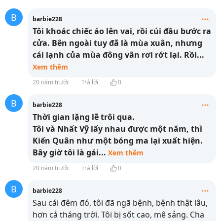
B
barbie228
Tôi khoác chiếc áo lên vai, rồi cúi đầu bước ra
cửa. Bên ngoài tuy đã là mùa xuân, nhưng
cái lạnh của mùa đông vẫn rơi rớt lại. Rồi
...
Xem thêm
20 năm trước
Trả lời
0
B
barbie228
Thời gian lặng lẽ trôi qua.
Tôi và Nhất Vỹ lấy nhau được một năm, thì
Kiến Quân như một bóng ma lại xuất hiện.
Bây giờ tôi là gái
...
Xem thêm
20 năm trước
Trả lời
0
B
barbie228
Sau cái đêm đó, tôi đã ngã bệnh, bệnh thật lâu,
hơn cả tháng trời. Tôi bị sốt cao, mê sảng. Cha