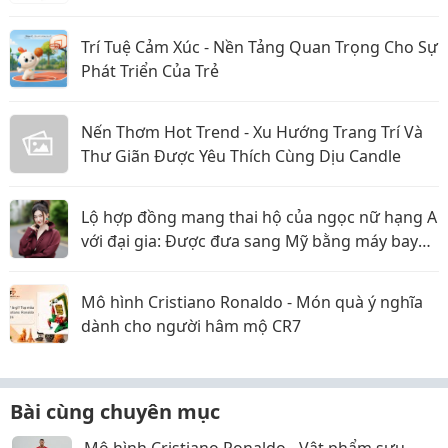
Trí Tuệ Cảm Xúc - Nền Tảng Quan Trọng Cho Sự
Phát Triển Của Trẻ
Nến Thơm Hot Trend - Xu Hướng Trang Trí Và
Thư Giãn Được Yêu Thích Cùng Dịu Candle
Lộ hợp đồng mang thai hộ của ngọc nữ hạng A
với đại gia: Được đưa sang Mỹ bằng máy bay
riêng, nhưng lật kèo ôm trăm tỷ bỏ trốn?
Mô hình Cristiano Ronaldo - Món quà ý nghĩa
dành cho người hâm mộ CR7
Bài cùng chuyên mục