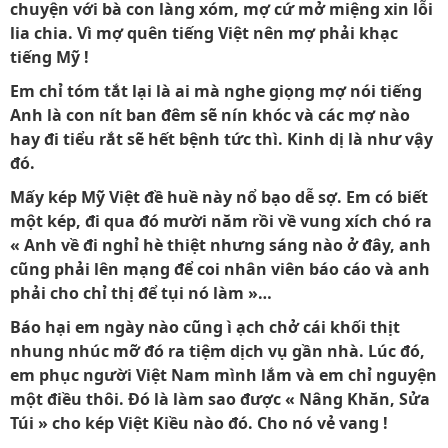
chuyện với bà con làng xóm, mợ cứ mở miệng xin lỗi
lia chia. Vì mợ quên tiếng Việt nên mợ phải khạc
tiếng Mỹ !
Em chỉ tóm tắt lại là ai mà nghe giọng mợ nói tiếng
Anh là con nít ban đêm sẽ nín khóc và các mợ nào
hay đi tiểu rắt sẽ hết bệnh tức thì. Kinh dị là như vậy
đó.
Mấy kép Mỹ Việt đề huề này nổ bạo dễ sợ. Em có biết
một kép, đi qua đó mười năm rồi về vung xích chó ra
« Anh về đi nghỉ hè thiệt nhưng sáng nào ở đây, anh
cũng phải lên mạng để coi nhân viên báo cáo và anh
phải cho chỉ thị để tụi nó làm »…
Báo hại em ngày nào cũng ì ạch chở cái khối thịt
nhung nhúc mỡ đó ra tiệm dịch vụ gần nhà. Lúc đó,
em phục người Việt Nam mình lắm và em chỉ nguyện
một điều thôi. Đó là làm sao được « Nâng Khăn, Sửa
Túi » cho kép Việt Kiều nào đó. Cho nó vẻ vang !