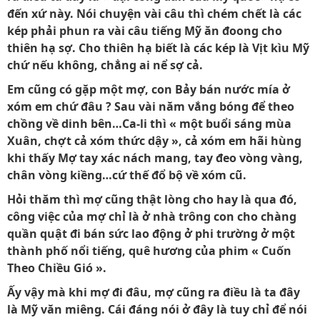
đến xứ này. Nói chuyện vài câu thì chém chết là các
kép phải phun ra vài câu tiếng Mỹ ăn đoong cho
thiên hạ sợ. Cho thiên hạ biết là các kép là Vịt kìu Mỹ
chứ nếu không, chẳng ai nể sợ cả.
Em cũng có gặp một mợ, con Bảy bán nước mía ở
xóm em chứ đâu ? Sau vài năm vắng bóng để theo
chồng về dinh bên…Ca-li thì « một buổi sáng mùa
Xuân, chợt cả xóm thức dậy », cả xóm em hãi hùng
khi thấy Mợ tay xác nách mang, tay đeo vòng vàng,
chân vòng kiềng…cứ thế đổ bộ về xóm cũ.
Hỏi thăm thì mợ cũng thật lòng cho hay là qua đó,
công việc của mợ chỉ là ở nhà trông con cho chàng
quần quật đi bán sức lao động ở phi trường ở một
thành phố nổi tiếng, quê hương của phim « Cuốn
Theo Chiều Gió ».
Ấy vậy mà khi mợ đi đâu, mợ cũng ra điều là ta đây
là Mỹ văn miêng. Cái đáng nói ở đây là tuy chỉ để nói