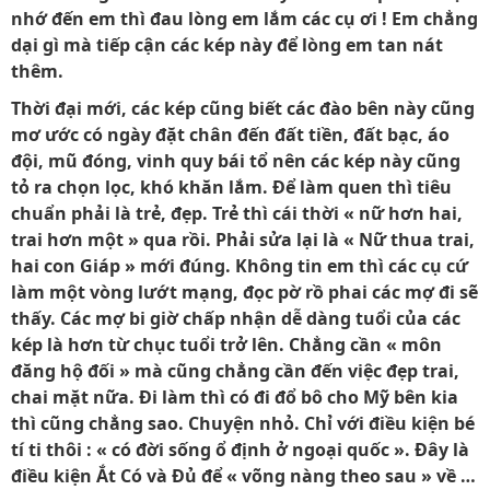
nhớ đến em thì đau lòng em lắm các cụ ơi ! Em chẳng
dại gì mà tiếp cận các kép này để lòng em tan nát
thêm.
Thời đại mới, các kép cũng biết các đào bên này cũng
mơ ước có ngày đặt chân đến đất tiền, đất bạc, áo
đội, mũ đóng, vinh quy bái tổ nên các kép này cũng
tỏ ra chọn lọc, khó khăn lắm. Ðể làm quen thì tiêu
chuẩn phải là trẻ, đẹp. Trẻ thì cái thời « nữ hơn hai,
trai hơn một » qua rồi. Phải sửa lại là « Nữ thua trai,
hai con Giáp » mới đúng. Không tin em thì các cụ cứ
làm một vòng lướt mạng, đọc pờ rồ phai các mợ đi sẽ
thấy. Các mợ bi giờ chấp nhận dễ dàng tuổi của các
kép là hơn từ chục tuổi trở lên. Chẳng cần « môn
đăng hộ đối » mà cũng chẳng cần đến việc đẹp trai,
chai mặt nữa. Đi làm thì có đi đổ bô cho Mỹ bên kia
thì cũng chẳng sao. Chuyện nhỏ. Chỉ với điều kiện bé
tí ti thôi : « có đời sống ổ định ở ngoại quốc ». Ðây là
điều kiện Ắt Có và Ðủ để « võng nàng theo sau » về …