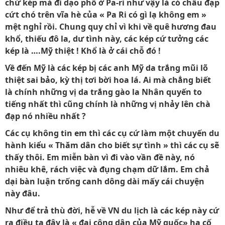
chứ kép mà đi dạo phố ở Pa-ri như vậy là có chầu đạp
cứt chó trên vĩa hè của « Pa Ri có gì lạ không em »
mệt nghỉ rồi. Chung quy chỉ vì khi về quê hương đau
khổ, thiếu đô la, dư tình này, các kép cứ tưởng các
kép là ….Mỹ thiệt ! Khổ là ở cái chỗ đó !
Về đến Mỹ là các kép bị các anh Mỹ da trắng mũi lõ
thiệt sai bảo, kỳ thị tơi bời hoa lá. Ai mà chẳng biết
là chính những vị da trắng gào la Nhân quyến to
tiếng nhất thì cũng chính là những vị nhảy lên chà
đạp nó nhiều nhất ?
Các cụ không tin em thì các cụ cứ làm một chuyến du
hành kiểu « Thăm dân cho biết sự tình » thì các cụ sẽ
thấy thôi. Em miễn bàn vì đi vào vần đề này, nó
nhiêu khê, rách việc và đụng chạm dữ lắm. Em chả
dại bàn luận trống canh dông dài mấy cái chuyện
này đâu.
Như để trả thù đời, hễ về VN du lịch là các kép này cứ
ra điều ta đây là « đại công dân của Mỹ quốc» hạ cố