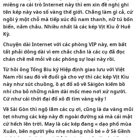
miêng ra cái trò Internet này thì em xin đề nghị ghi
tên kép này vào sổ vàng thế giới. Chẳng làm gì cả, cứ
ngồi ỳ một chỗ mà tiếp xúc đủ nam thanh, nữ tú bốn
biển, năm châu. Nhiều nhất là các kép Vịt Kìu ở Huê
Kỳ.
Chuyện dài Internet với các phòng VIP này, em bất
tất phải dông dài vì em chăc chắn là các cụ đã đọc
chán chê mê mỏi về các phóng sự loại này rồi.
Từ hồi ông Tổng Biu ký Hiệp định giao lưu với Việt
Nam rồi sau đó về đuổi gà cho vợ thì các kép Vịt Kìu
này như sút chuồng, ồ ạt đổ xô về Sàigòn kiếm bồ
nhí cho bỏ những năm dài mốc meo nơi xứ người.
Cứ như cái thời đại đổ xô đi tìm vàng vậy !
Về Sài Gòn thì ngộ lắm các cụ ơi, cũng là da vàng mũi
tẹt nhưng các kép này đi ngoài đường xá mà cái mặt
cứ hếch lên trời. May là các kép đang « dạo phố mùa
Xuân, bên người yêu nhẹ nhàng nhỏ bé » ở Sè Gềnh