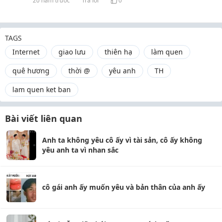
20 năm trước
Trả lời
0
TAGS
Internet
giao lưu
thiên hạ
làm quen
quê hương
thời @
yêu anh
TH
lam quen ket ban
Bài viết liên quan
Anh ta không yêu cô ấy vì tài sản, cô ấy không
yêu anh ta vì nhan sắc
cô gái anh ấy muốn yêu và bản thân của anh ấy