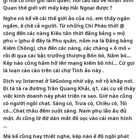
gì mà có thời giờ làm quen, nói tào lao về Nhân Sinh
Quan thế giới với mấy kép Hải Ngoại được ?
Nghe nó kể về cái thế giới ảo của nó, em thấy ngán
ngẩm, ê chề cả người. Từ những Chí Phèo thời @
còng đến các nàng Kiều tân thời đăng bảng « mộ
phu » (phu ở đây là Phu quân, nôm na là Ðăng bảng
Kiếm Chồng), cho đến các nàng, các chàng « ô mô »
rồi đi qua các bậc trưởng thượng Bốn bó, Năm bó…
Kép nào cũng hăm hở lên mạng kiếm bồ nhí… Cứ gọi
là loạn cào cào trên cái chợ Tình ảo này .
Dịch vụ Internet ở SèGoòng nhờ vậy, nở rộ khắp nơi.
Ði tà tà ra đường Trần Quang Khải, q1, các cụ sẽ thấy
việc kinh doanh này phát triển ra sao. Giờ nào cũng
có ngưới ngồi chat. Sáng có, Trưa có, Chiều có, Tối
có…Chat thâu đêm suốt sáng. Nam phụ lão ấu đủ
mặt. Ai cũng lờ đờ dán mắt đỏ sọc vào cái màn hình
…
Mà kể cũng hay thiệt nghe, kép nào ế độ ngồi phát