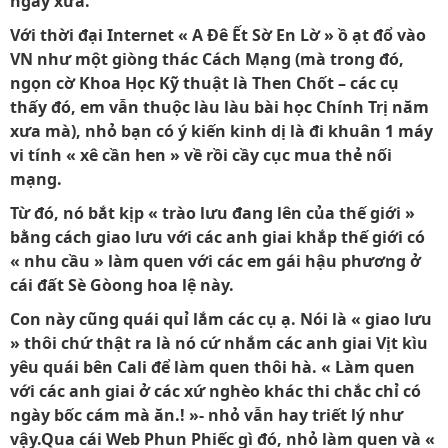
ngày xưa.
Với thời đại Internet « A Đê Ết Sờ En Lờ » ồ ạt đổ vào
VN như một giòng thác Cách Mạng (mà trong đó,
ngọn cờ Khoa Học Kỹ thuật là Then Chốt – các cụ
thấy đó, em vẫn thuộc làu làu bài học Chính Trị năm
xưa mà), nhỏ bạn có ý kiến kinh dị là đi khuân 1 máy
vi tính « xê cần hen » về rồi cầy cục mua thẻ nối
mạng.
Từ đó, nó bắt kịp « trào lưu đang lên của thế giới »
bằng cách giao lưu với các anh giai khắp thế giới có
« nhu cầu » làm quen với các em gái hậu phương ở
cái đất Sè Gòong hoa lệ này.
Con này cũng quái quỉ lắm các cụ ạ. Nói là « giao lưu
» thôi chứ thật ra là nó cứ nhắm các anh giai Vịt kìu
yêu quái bên Cali để làm quen thôi hà. « Làm quen
với các anh giai ở các xứ nghèo khác thi chắc chỉ có
ngày bốc cám mà ăn.! »- nhỏ vẫn hay triết lý như
vậy.Qua cái Web Phun Phiếc gì đó, nhỏ làm quen và «