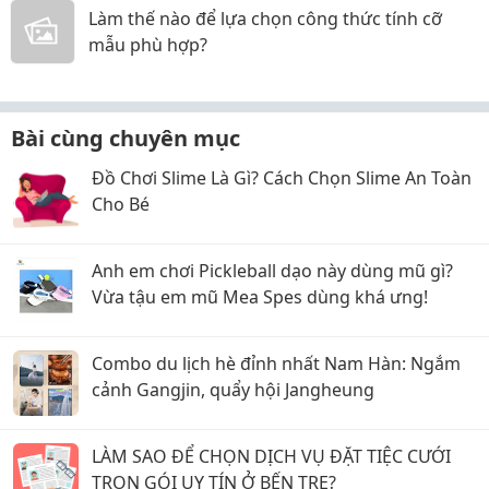
Làm thế nào để lựa chọn công thức tính cỡ
mẫu phù hợp?
Bài cùng chuyên mục
Đồ Chơi Slime Là Gì? Cách Chọn Slime An Toàn
Cho Bé
Anh em chơi Pickleball dạo này dùng mũ gì?
Vừa tậu em mũ Mea Spes dùng khá ưng!
Combo du lịch hè đỉnh nhất Nam Hàn: Ngắm
cảnh Gangjin, quẩy hội Jangheung
LÀM SAO ĐỂ CHỌN DỊCH VỤ ĐẶT TIỆC CƯỚI
TRỌN GÓI UY TÍN Ở BẾN TRE?