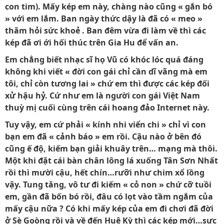
con tim). Mấy kép em này, chàng nào cũng « gắn bó
» với em lắm. Ban ngày thức dậy là đã có « meo »
thăm hỏi sức khoẻ . Ban đêm vừa đi làm về thì các
kép đã ơi ới hối thúc trên Gia Hu để vấn an.
Em chẳng biết nhạc sĩ họ Vũ có khóc lóc quá đáng
không khi viết « đời con gái chỉ cần dĩ vãng mà em
tôi, chỉ còn tương lai » chứ em thì được các kép đối
xử hậu hỷ. Cứ như em là người con gái Việt Nam
thuỳ mị cuối cùng trên cái hoang đảo Internet này.
Tuy vậy, em cứ phải « kính nhi viển chi » chỉ vì con
bạn em đã « cảnh báo » em rồi. Cậu nào ở bên đó
cũng ế độ, kiếm bạn giải khuây trên… mạng mà thôi.
Một khi đặt cái bàn chân lông lá xuống Tân Sơn Nhất
rồi thì mười cậu, hết chín…rưỡi như chim xổ lồng
vậy. Tung tăng, vô tư đi kiếm « cỏ non » chứ cỡ tuồi
em, gần đã bốn bó rồi, đâu có lọt vào tầm ngắm của
mấy cậu nữa ? Có khi mấy kép của em đi chơi đã đời
ở Sè Goòng rồi và về đến Huê Kỳ thì các kép mới…sực