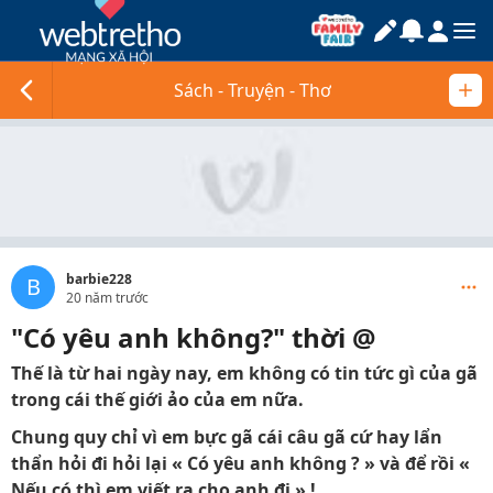
Sách - Truyện - Thơ
barbie228
B
20 năm trước
"Có yêu anh không?" thời @
Thế là từ hai ngày nay, em không có tin tức gì của gã
trong cái thế giới ảo của em nữa.
Chung quy chỉ vì em bực gã cái câu gã cứ hay lẩn
thẩn hỏi đi hỏi lại « Có yêu anh không ? » và để rồi «
Nếu có thì em viết ra cho anh đi » !