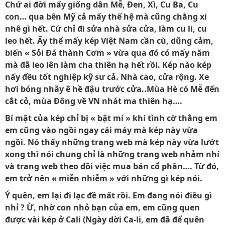
Chứ ai đời mấy giống dân Mễ, Đen, Xì, Cu Ba, Cu
con… qua bên Mỹ cả mấy thế hệ mà cũng chẳng xi
nhê gì hết. Cứ chỉ đi sửa nhà sửa cửa, làm cu li, cu
leo hết. Ấy thế mấy kép Việt Nam cần cù, dũng cảm,
biến « Sỏi Đá thành Cơm » vừa qua đó có mấy năm
mà đã leo lên làm cha thiên hạ hết rồi. Kép nào kép
nấy đều tốt nghiệp kỹ sư cả. Nhà cao, cửa rộng. Xe
hơi bóng nhẫy ê hề đậu trước cửa..Mùa Hè có Mễ đến
cắt cỏ, mùa Đông về VN nhát ma thiên hạ….
Bí mật của kép chỉ bị « bật mí » khi tình cờ thằng em
em cũng vào ngồi ngay cái máy mà kép này vừa
ngồi. Nó thấy những trang web mà kép này vừa lướt
xong thì nói chung chỉ là những trang web nhảm nhí
và trang web theo dõi việc mua bán cổ phần…. Từ đó,
em trở nên « miễn nhiễm » với những gì kép nói.
Ý quên, em lại đi lạc đề mất rồi. Em đang nói điều gì
nhỉ ? Ừ, nhờ con nhỏ bạn của em, em cũng quen
được vài kép ở Cali (Ngày dời Ca-li, em đã để quên