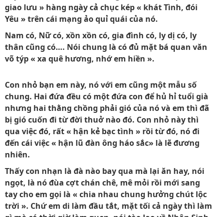
giao lưu » hàng ngày cả chục kép « khát Tình, đói
Yêu » trên cái mạng ảo quỉ quái của nó.
Nam có, Nữ có, xồn xồn có, gia đình có, ly dị có, ly
thân cũng có…. Nói chung là có đủ mặt bá quan văn
võ týp « xa quê hương, nhớ em hiền ».
Con nhỏ bạn em này, nó với em cũng một mẫu số
chung. Hai đứa đều có một đứa con để hủ hỉ tuổi già
nhưng hai thằng chồng phải gió của nó và em thì đã
bị gió cuốn đi từ đời thuở nào đó. Con nhỏ này thì
qua việc đó, rất « hận kẻ bạc tình » rồi từ đó, nó đi
đến cái việc « hận lũ đàn ông háo sắc» là lẽ đương
nhiên.
Thấy con nhạn là đà nào bay qua mà lại ăn hay, nói
ngọt, là nó đùa cợt chán chê, mê mỏi rồi mới sang
tay cho em gọi là « chia nhau chung hưởng chút lộc
trời ». Chứ em di làm đầu tắt, mặt tối cả ngày thì làm