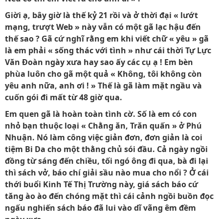
Giời ạ, bây giờ là thế kỷ 21 rồi và ở thời đại « lướt
mạng, trượt Web » này vẫn có một gã lạc hậu đến
thế sao ? Gã cứ nghĩ rằng em khi viết chữ « yêu » gã
là em phải « sống thác với tình » như cái thời Tự Lực
Văn Ðoàn ngày xưa hay sao ấy các cụ ạ ! Em bèn
phùa luôn cho gã một quả « Không, tôi không còn
yêu anh nữa, anh ơi ! » Thế là gã làm mặt ngầu và
cuốn gói đi mất từ 48 giờ qua.
Em quen gã là hoàn toàn tình cờ. Số là em có con
nhỏ bạn thuộc loại « Chằng ăn, Trăn quấn » ở Phú
Nhuận. Nó làm công việc giản đơn, đơn giản là coi
tiệm Bi Da cho một thằng chủ sói đầu. Cả ngày ngồi
đồng từ sáng đến chiều, tối ngó ông đi qua, bà đi lại
thì sách vở, báo chí giải sầu nào mua cho nổi ? Ở cái
thới buổi Kinh Tế Thị Trường này, giá sách báo cứ
tăng ào ào đến chóng mặt thì cái cảnh ngồi buồn đọc
ngấu nghiến sách báo đã lui vào dĩ vãng êm đềm