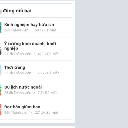
 đồng nổi bật
Kinh nghiệm hay hữu ích
88k Thành viên
·
60.1k Bài viết
Ý tưởng kinh doanh, khởi
nghiệp
91.7k Thành viên
·
47.3k Bài viết
Thời trang
52.3k Thành viên
·
25.2k Bài viết
Du lịch nước ngoài
26.8k Thành viên
·
7.7k Bài viết
Đọc báo giùm bạn
99k Thành viên
·
221.9k Bài viết