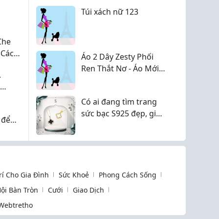
Túi xách nữ 123
Che
 Cách
Áo 2 Dây Zesty Phối
Ren Thắt Nơ - Áo Mới
À
2026
re
Có ai đang tìm trang
sức bạc S925 đẹp, giá
 để
hợp lý không?
cổ tay
Trí Cho Gia Đình
Sức Khoẻ
Phong Cách Sống
ội Bàn Tròn
Cưới
Giao Dịch
Webtretho