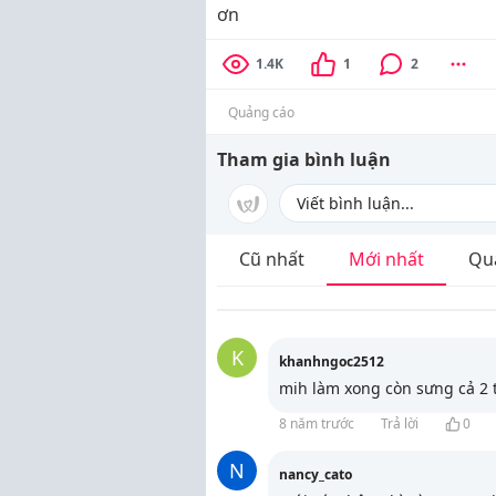
ơn
1.4K
1
2
Quảng cáo
Tham gia bình luận
Cũ nhất
Mới nhất
Qu
K
khanhngoc2512
mih làm xong còn sưng cả 2 t
8 năm trước
Trả lời
0
N
nancy_cato