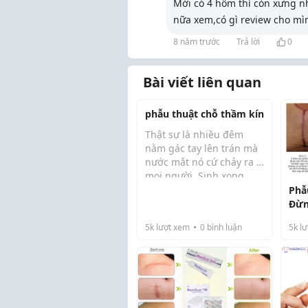
Mới có 4 hôm thì còn xưng n
nữa xem,có gì review cho mì
8 năm trước
Trả lời
0
Bài viết liên quan
phẫu thuật chỗ thầm kín
Thật sự là nhiều đêm
nằm gác tay lên trán mà
nước mắt nó cứ chảy ra á
mọi người. Sinh xong
đứa thứ hai, nhìn gương
Phẫ
thấy mình như biến
Đừn
thành người khác, mà cái
phẫ
5k
lượt xem
0
bình luận
5k
lư
đau lòng nhất là cái "chỗ
của
đó" nó không cò...