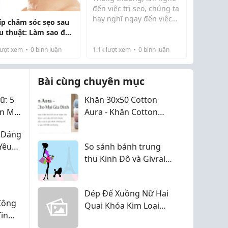
đến việc trị sẹo, chúng ta
hay nghĩ ngay đến việc
kíp chăm sóc sẹo sau
bôi kem, bôi gel hay
u thuật: Làm sao để
dùng miếng dán. Tuy
 "tàng hình" hiệu quả
nhiên, với các vết sẹo
ượt xem
0
bình luận
1.1k
lượt xem
0
bình luận
t?
phẫu thuật lớn hoặc sẹo
lâu năm, các phương
Bài cùng chuyên mục
pháp truyền thống đ...
ữ: 5
Khăn 30x50 Cotton
ản Mà
Aura - Khăn Cotton
Cao Cấp Mềm Mại,
 Dáng
Thấm Hút Tốt
Yêu
So sánh bánh trung
 Và Dễ
thu Kinh Đô và Givral
2026 chi tiết
Dép Đế Xuồng Nữ Hai
Công
Quai Khóa Kim Loại
in
Sang Trọng
ưa ?