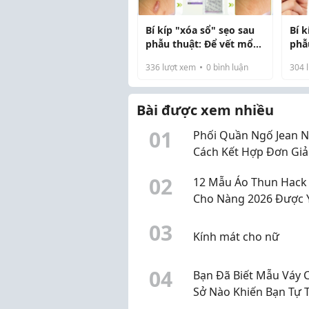
Bí kíp "xóa sổ" sẹo sau
Bí 
phẫu thuật: Để vết mổ
phẫ
chỉ còn là ký ức!
sẹo
336
lượt xem
0
bình luận
304
l
nhấ
Bài được xem nhiều
0
1
Phối Quần Ngố Jean N
Cách Kết Hợp Đơn Gi
Đẹp
0
2
12 Mẫu Áo Thun Hack
Cho Nàng 2026 Được 
Thích Nhất, Tôn Dáng
0
3
Phối Đồ
Kính mát cho nữ
0
4
Bạn Đã Biết Mẫu Váy 
Sở Nào Khiến Bạn Tự T
Hơn Mỗi Ngày Hay Ch