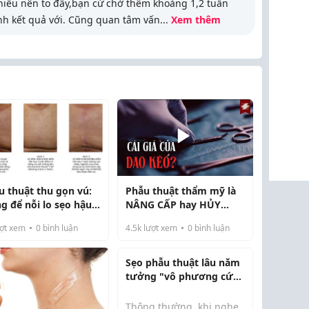
hiều nên to đấy,bạn cứ chờ thêm khoảng 1,2 tuần
nh kết quả với. Cũng quan tâm vấn
...
Xem thêm
u thuật thu gọn vú:
Phẫu thuật thẩm mỹ là
g để nỗi lo sẹo hậu
NÂNG CẤP hay HỦY
u cản trở sự tự tin
HOẠI bản thân
ợt xem
0
bình luận
4.5k
lượt xem
0
bình luận
 bạn!
Sẹo phẫu thuật lâu năm
tưởng "vô phương cứu
chữa" và cú lội ngược
dòng nhờ tế bào gốc
Thông thường, khi nghe