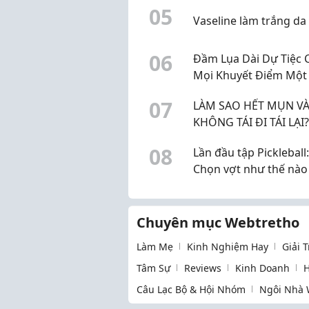
0
5
Vaseline làm trắng da
0
6
Đầm Lụa Dài Dự Tiệc 
Mọi Khuyết Điểm Một
Tinh Tế
0
7
LÀM SAO HẾT MỤN V
KHÔNG TÁI ĐI TÁI LẠI?
Serum Mụn Doctor Ca
0
8
Lần đầu tập Pickleball:
Chọn vợt như thế nào
vừa tay, không bị đau 
hở các mẹ? Nội dung:
Chuyên mục Webtretho
Làm Mẹ
Kinh Nghiệm Hay
Giải 
Tâm Sự
Reviews
Kinh Doanh
H
Câu Lạc Bộ & Hội Nhóm
Ngôi Nhà 