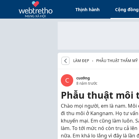
Thịnh hành
Cộng đồng
LÀM ĐẸP
PHẪU THUẬT THẨM MỸ
cuo9ng
C
8 năm trước
Phẫu thuật môi t
Chào mọi người, em là nam. Môi 
đi thu môi ở Kangnam. Họ tư vấn 
khuyến mại. Em cũng làm luôn. Sa
làm. To tới mức nó còn tru cả lên
nữa. Em khá lo lắng vì đây là lần