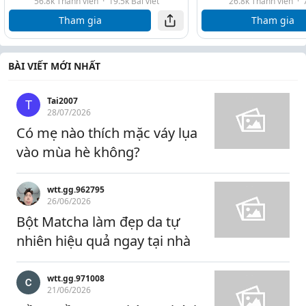
56.8k Thành viên
·
19.5k Bài viết
26.8k Thành viên
·
Tham gia
Tham gia
BÀI VIẾT MỚI NHẤT
Tai2007
T
28/07/2026
Có mẹ nào thích mặc váy lụa
vào mùa hè không?
wtt.gg.962795
26/06/2026
Bột Matcha làm đẹp da tự
nhiên hiệu quả ngay tại nhà
wtt.gg.971008
21/06/2026