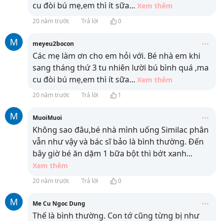
cu đòi bú mẹ,em thì ít sữa
...
Xem thêm
20 năm trước
Trả lời
0
M
meyeu2bocon
Các mẹ làm ơn cho em hỏi với. Bé nhà em khi
sang tháng thứ 3 tu nhiên lười bú bình quá ,ma
cu đòi bú mẹ,em thì ít sữa
...
Xem thêm
20 năm trước
Trả lời
1
M
MuoiMuoi
Không sao đâu,bé nhà mình uống Similac phân
vẫn như vậy và bác sĩ bảo là bình thường. Đến
bây giờ bé ăn dặm 1 bữa bột thì bớt xanh
...
Xem thêm
20 năm trước
Trả lời
0
M
Me Cu Ngoc Dung
Thế là bình thường. Con tớ cũng từng bị như