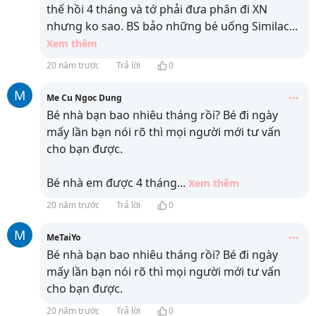
thế hồi 4 tháng và tớ phải đưa phân đi XN
nhưng ko sao. BS bảo những bé uống Similac
...
Xem thêm
20 năm trước
Trả lời
0
M
Me Cu Ngoc Dung
Bé nhà bạn bao nhiêu tháng rồi? Bé đi ngày
mấy lần bạn nói rõ thì mọi người mới tư vấn
cho bạn được.
Bé nhà em được 4 tháng
...
Xem thêm
20 năm trước
Trả lời
0
M
MeTaiYo
Bé nhà bạn bao nhiêu tháng rồi? Bé đi ngày
mấy lần bạn nói rõ thì mọi người mới tư vấn
cho bạn được.
20 năm trước
Trả lời
0