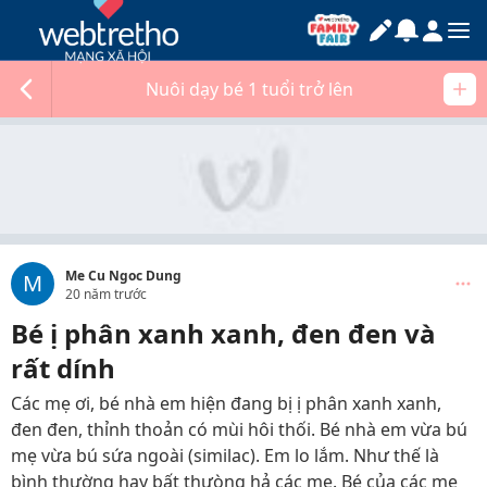
Nuôi dạy bé 1 tuổi trở lên
Me Cu Ngoc Dung
M
20 năm trước
Bé ị phân xanh xanh, đen đen và
rất dính
Các mẹ ơi, bé nhà em hiện đang bị ị phân xanh xanh,
đen đen, thỉnh thoản có mùi hôi thối. Bé nhà em vừa bú
mẹ vừa bú sứa ngoài (similac). Em lo lắm. Như thế là
bình thường hay bất thưòng hả các mẹ. Bé của các mẹ