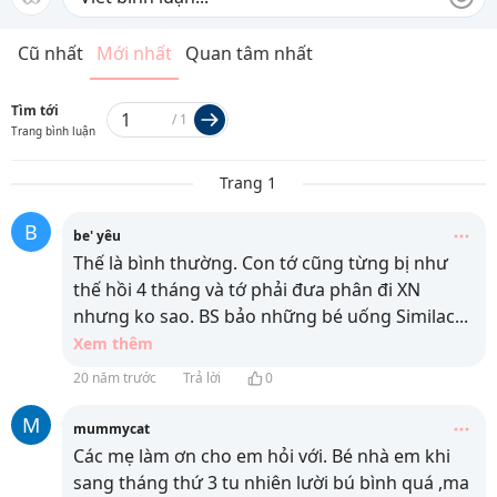
Cũ nhất
Mới nhất
Quan tâm nhất
Tìm tới
/
1
Trang bình luận
Trang 1
B
be' yêu
Thế là bình thường. Con tớ cũng từng bị như
thế hồi 4 tháng và tớ phải đưa phân đi XN
nhưng ko sao. BS bảo những bé uống Similac
...
Xem thêm
20 năm trước
Trả lời
0
M
mummycat
Các mẹ làm ơn cho em hỏi với. Bé nhà em khi
sang tháng thứ 3 tu nhiên lười bú bình quá ,ma