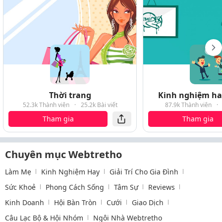
Thời trang
Kinh nghiệm hay
52.3k Thành viên
·
25.2k Bài viết
87.9k Thành viên
·
Tham gia
Tham gia
Chuyên mục Webtretho
Làm Mẹ
Kinh Nghiệm Hay
Giải Trí Cho Gia Đình
Sức Khoẻ
Phong Cách Sống
Tâm Sự
Reviews
Kinh Doanh
Hội Bàn Tròn
Cưới
Giao Dịch
Câu Lạc Bộ & Hội Nhóm
Ngôi Nhà Webtretho