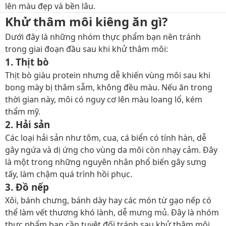
lên màu đẹp và bền lâu.
Khử thâm môi kiêng ăn gì?
Dưới đây là những nhóm thực phẩm bạn nên tránh
trong giai đoạn đầu sau khi khử thâm môi:
1. Thịt bò
Thịt bò giàu protein nhưng dễ khiến vùng môi sau khi
bong mày bị thâm sẫm, không đều màu. Nếu ăn trong
thời gian này, môi có nguy cơ lên màu loang lổ, kém
thẩm mỹ.
2. Hải sản
Các loại hải sản như tôm, cua, cá biển có tính hàn, dễ
gây ngứa và dị ứng cho vùng da môi còn nhạy cảm. Đây
là một trong những nguyên nhân phổ biến gây sưng
tấy, làm chậm quá trình hồi phục.
3. Đồ nếp
Xôi, bánh chưng, bánh dày hay các món từ gạo nếp có
thể làm vết thương khó lành, dễ mưng mủ. Đây là nhóm
thực phẩm bạn cần tuyệt đối tránh sau khử thâm môi.