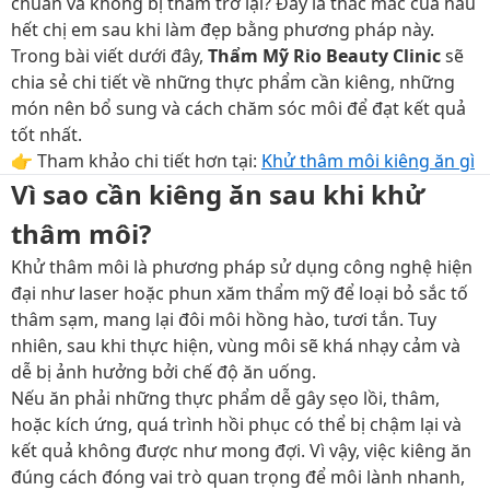
chuẩn và không bị thâm trở lại? Đây là thắc mắc của hầu
hết chị em sau khi làm đẹp bằng phương pháp này.
Trong bài viết dưới đây,
Thẩm Mỹ Rio Beauty Clinic
sẽ
chia sẻ chi tiết về những thực phẩm cần kiêng, những
món nên bổ sung và cách chăm sóc môi để đạt kết quả
tốt nhất.
👉 Tham khảo chi tiết hơn tại:
Khử thâm môi kiêng ăn gì
Vì sao cần kiêng ăn sau khi khử
thâm môi?
Khử thâm môi là phương pháp sử dụng công nghệ hiện
đại như laser hoặc phun xăm thẩm mỹ để loại bỏ sắc tố
thâm sạm, mang lại đôi môi hồng hào, tươi tắn. Tuy
nhiên, sau khi thực hiện, vùng môi sẽ khá nhạy cảm và
dễ bị ảnh hưởng bởi chế độ ăn uống.
Nếu ăn phải những thực phẩm dễ gây sẹo lồi, thâm,
hoặc kích ứng, quá trình hồi phục có thể bị chậm lại và
kết quả không được như mong đợi. Vì vậy, việc kiêng ăn
đúng cách đóng vai trò quan trọng để môi lành nhanh,