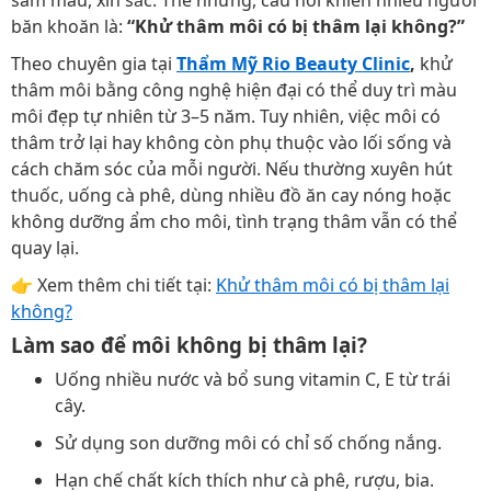
sẫm màu, xỉn sắc. Thế nhưng, câu hỏi khiến nhiều người
băn khoăn là:
“Khử thâm môi có bị thâm lại không?”
Theo chuyên gia tại
Thẩm Mỹ Rio Beauty Clinic
,
khử
thâm môi bằng công nghệ hiện đại có thể duy trì màu
môi đẹp tự nhiên từ 3–5 năm. Tuy nhiên, việc môi có
thâm trở lại hay không còn phụ thuộc vào lối sống và
cách chăm sóc của mỗi người. Nếu thường xuyên hút
thuốc, uống cà phê, dùng nhiều đồ ăn cay nóng hoặc
không dưỡng ẩm cho môi, tình trạng thâm vẫn có thể
quay lại.
👉 Xem thêm chi tiết tại:
Khử thâm môi có bị thâm lại
không?
Làm sao để môi không bị thâm lại?
Uống nhiều nước và bổ sung vitamin C, E từ trái
cây.
Sử dụng son dưỡng môi có chỉ số chống nắng.
Hạn chế chất kích thích như cà phê, rượu, bia.