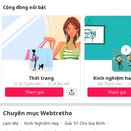
Cộng đồng nổi bật
Thời trang
Kinh nghiệm hay
52.3k Thành viên
·
25.3k Bài viết
88k Thành viên
·
6
Tham gia
Tham gia
Chuyên mục Webtretho
Làm Mẹ
Kinh Nghiệm Hay
Giải Trí Cho Gia Đình