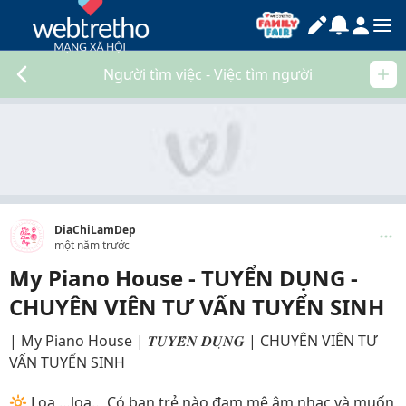
Người tìm việc - Việc tìm người
DiaChiLamDep
một năm trước
My Piano House - TUYỂN DỤNG -
CHUYÊN VIÊN TƯ VẤN TUYỂN SINH
| My Piano House | 𝑻𝑼𝒀𝑬̂̉𝑵 𝑫𝑼̣𝑵𝑮 | CHUYÊN VIÊN TƯ
VẤN TUYỂN SINH
🔆 Loa …loa… Có bạn trẻ nào đam mê âm nhạc và muốn