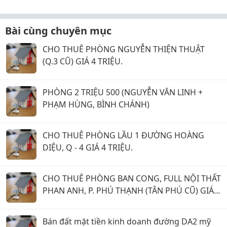
Bài cùng chuyên mục
CHO THUÊ PHÒNG NGUYỄN THIỆN THUẬT
(Q.3 CŨ) GIÁ 4 TRIỆU.
PHÒNG 2 TRIỆU 500 (NGUYỄN VĂN LINH +
PHẠM HÙNG, BÌNH CHÁNH)
CHO THUÊ PHÒNG LẦU 1 ĐƯỜNG HOÀNG
DIỆU, Q - 4 GIÁ 4 TRIỆU.
CHO THUÊ PHÒNG BAN CONG, FULL NỘI THẤT
PHAN ANH, P. PHÚ THẠNH (TÂN PHÚ CŨ) GIÁ 5
TRIỆU.
Bán đất mặt tiền kinh doanh đường DA2 mỹ