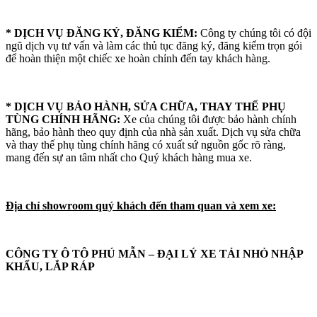
* DỊCH VỤ ĐĂNG KÝ, ĐĂNG KIỂM:
Công ty chúng tôi có đội
ngũ dịch vụ tư vấn và làm các thủ tục đăng ký, đăng kiểm trọn gói
để hoàn thiện một chiếc xe hoàn chỉnh đến tay khách hàng.
* DỊCH VỤ BẢO HÀNH, SỬA CHỮA, THAY THẾ PHỤ
TÙNG CHÍNH HÃNG:
Xe của chúng tôi được bảo hành chính
hãng, bảo hành theo quy định của nhà sản xuất. Dịch vụ sửa chữa
và thay thế phụ tùng chính hãng có xuất sứ nguồn gốc rõ ràng,
mang đến sự an tâm nhất cho Quý khách hàng mua xe.
Địa chỉ showroom quý khách đến tham quan và xem xe:
CÔNG TY Ô TÔ PHÚ MẪN – ĐẠI LÝ XE TẢI NHỎ NHẬP
KHẨU, LẮP RÁP