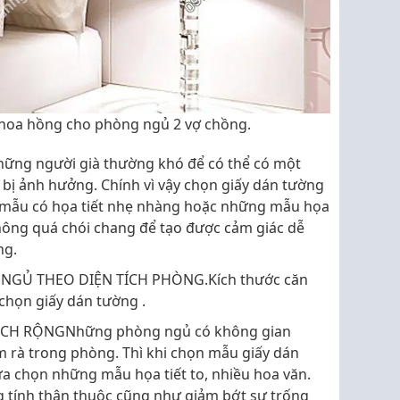
 hoa hồng cho phòng ngủ 2 vợ chồng.
hững người già thường khó để có thể có một
 bị ảnh hưởng. Chính vì vậy chọn giấy dán tường
mẫu có họa tiết nhẹ nhàng hoặc những mẫu họa
ông quá chói chang để tạo được cảm giác dễ
ng.
GỦ THEO DIỆN TÍCH PHÒNG.Kích thước căn
chọn giấy dán tường .
ÍCH RỘNGNhững phòng ngủ có không gian
 rà trong phòng. Thì khi chọn mẫu giấy dán
ựa chọn những mẫu họa tiết to, nhiều hoa văn.
 tính thân thuộc cũng như giảm bớt sự trống