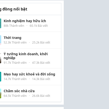
 đồng nổi bật
Kinh nghiệm hay hữu ích
88k Thành viên
·
60.1k Bài viết
Thời trang
52.3k Thành viên
·
25.2k Bài viết
Ý tưởng kinh doanh, khởi
nghiệp
91.7k Thành viên
·
47.3k Bài viết
Mẹo hay sức khoẻ và đời sống
14.7k Thành viên
·
14.3k Bài viết
Chăm sóc nhà cửa
64.5k Thành viên
·
26.6k Bài viết