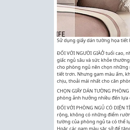
Sử dụng giấy dán tường họa tiết
ĐỐI VỚI NGƯỜI GIÀỞ tuổi cao, n
giấc ngủ sâu và sức khỏe thường
cho phòng ngủ nên chọn những 
tiết trơn. Nhưng gam màu ấm, kh
chịu, thoải mái nhất cho căn phò
CHỌN GIẤY DÁN TƯỜNG PHÒNG N
phòng ảnh hưởng nhiều đến lựa 
ĐỐI VỚI PHÒNG NGỦ CÓ DIỆN T
rộng, không có những điểm rườm
tường của phòng ngủ ta có thể l
Hoặc các gam màu sặc sở để tăng