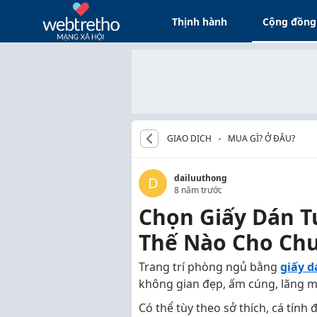
Thịnh hành
Cộng đồng
GIAO DỊCH
MUA GÌ? Ở ĐÂU?
dailuuthong
D
8 năm trước
Chọn Giấy Dán 
Thế Nào Cho Ch
Trang trí phòng ngủ bằng
giấy 
không gian đẹp, ấm cúng, lãng mạ
Có thể tùy theo sở thích, cá tín