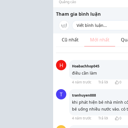
Quảng cáo
Tham gia bình luận
Cũ nhất
Mới nhất
Qu
H
Hoabachhop045
điều cần làm
4 năm trước
Trả lời
0
T
tranhuyen888
khi phát hiện bé nhà mình có
bé uống nhiều nước vào. có 
4 năm trước
Trả lời
0