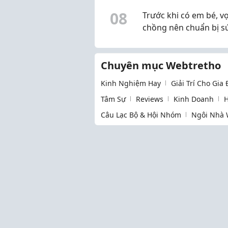
0
8
Trước khi có em bé, v
chồng nên chuẩn bị s
khỏe sinh sản từ đâu?
Chuyên mục Webtretho
Kinh Nghiệm Hay
Giải Trí Cho Gia
Tâm Sự
Reviews
Kinh Doanh
H
Câu Lạc Bộ & Hội Nhóm
Ngôi Nhà 