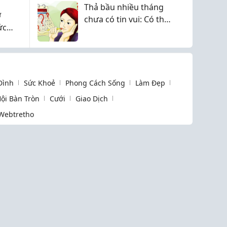
Thả bầu nhiều tháng
ợ
chưa có tin vui: Có thể
ức
hai vợ chồng đang
hiểu chưa đúng
 Đình
Sức Khoẻ
Phong Cách Sống
Làm Đẹp
ội Bàn Tròn
Cưới
Giao Dịch
Webtretho