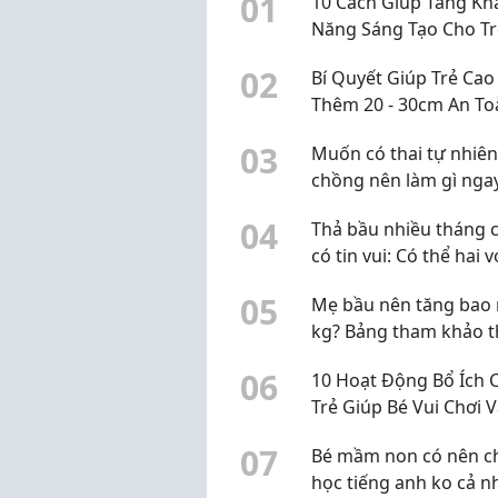
0
1
10 Cách Giúp Tăng Kh
Năng Sáng Tạo Cho Tr
Ngày
0
2
Bí Quyết Giúp Trẻ Cao
Thêm 20 - 30cm An To
Hiệu
0
3
Muốn có thai tự nhiên
chồng nên làm gì nga
chu kỳ này?
0
4
Thả bầu nhiều tháng 
có tin vui: Có thể hai v
chồng đang hiểu chư
0
5
Mẹ bầu nên tăng bao 
đúng
kg? Bảng tham khảo 
BMI trước khi mang th
0
6
10 Hoạt Động Bổ Ích 
Trẻ Giúp Bé Vui Chơi 
Phát Triển Kỹ Năng
0
7
Bé mầm non có nên ch
học tiếng anh ko cả n