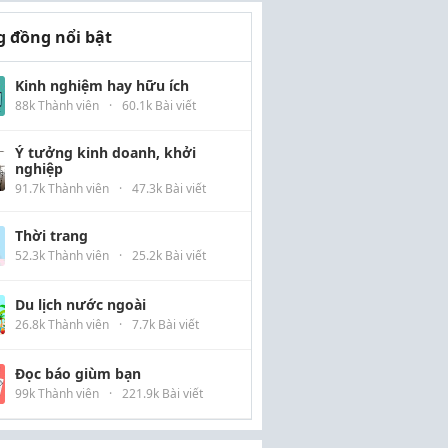
 đồng nổi bật
Kinh nghiệm hay hữu ích
88k Thành viên
·
60.1k Bài viết
Ý tưởng kinh doanh, khởi
nghiệp
91.7k Thành viên
·
47.3k Bài viết
Thời trang
52.3k Thành viên
·
25.2k Bài viết
Du lịch nước ngoài
26.8k Thành viên
·
7.7k Bài viết
Đọc báo giùm bạn
99k Thành viên
·
221.9k Bài viết