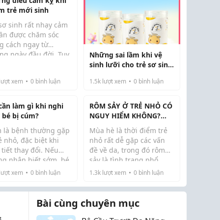
ng điều cấm kỵ khi
m trẻ mới sinh
sơ sinh rất nhạy cảm
cần được chăm sóc
g cách ngay từ
ng ngày đầu đời. Tuy
Những sai lầm khi vệ
ên, nhiều mẹ – đặc
sinh lưỡi cho trẻ sơ sinh
 là mẹ bỉm lần đầu –
cha mẹ cần tránh
lượt xem
0
bình luận
1.5k
lượt xem
0
bình luận
 vô tình mắc phải
ng sai lầm có thể ảnh
ng đến sức khỏe ...
cần làm gì khi nghi
RÔM SẢY Ở TRẺ NHỎ CÓ
 bé bị cúm?
NGUY HIỂM KHÔNG?
NHỮNG ĐIỀU CHA MẸ
 là bệnh thường gặp
Mùa hè là thời điểm trẻ
CẦN BIẾT
ẻ nhỏ, đặc biệt khi
nhỏ rất dễ gặp các vấn
 tiết thay đổi. Nếu
đề về da, trong đó rôm
ng nhận biết sớm, bé
sảy là tình trạng phổ
hể trở nên mệt mỏi,
biến khiến nhiều phụ
lượt xem
0
bình luận
1.3k
lượt xem
0
bình luận
y khóc và thậm chí
huynh lo lắng. Những
 biến chứng nguy
nốt đỏ li ti xuất hiện trên
. Vì vậy, việc phát
cổ, lưng, ngực hoặc vùng
Bài cùng chuyên mục
 sớm các dấ...
nếp gấp khiến...