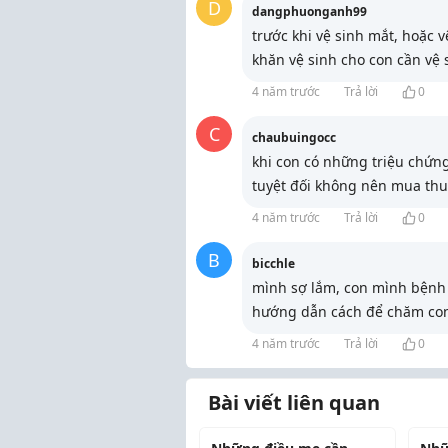
D
dangphuonganh99
trước khi vệ sinh mắt, hoặc 
khăn vệ sinh cho con cần vệ s
4 năm trước
Trả lời
0
C
chaubuingocc
khi con có những triệu chứng
tuyệt đối không nên mua thu
4 năm trước
Trả lời
0
B
bicchle
mình sợ lắm, con mình bệnh l
hướng dẫn cách để chăm co
4 năm trước
Trả lời
0
Bài viết liên quan