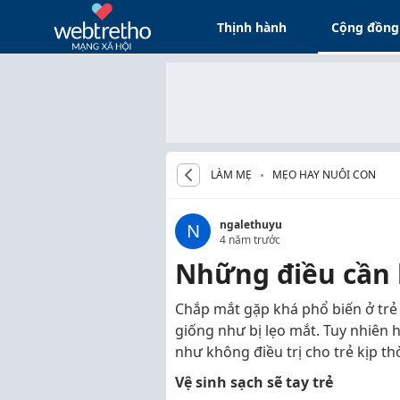
Thịnh hành
Cộng đồng
LÀM MẸ
MẸO HAY NUÔI CON
ngalethuyu
N
4 năm trước
Những điều cần l
Chắp mắt gặp khá phổ biến ở trẻ
giống như bị lẹo mắt. Tuy nhiên 
như không điều trị cho trẻ kịp t
Vệ sinh sạch sẽ tay trẻ