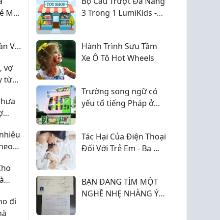
ả
Bộ Cầu Trượt Đa Năng
ẻ Mỗi
3 Trong 1 LumiKids -
LMK46
àn Và
Hành Trình Sưu Tầm
Xe Ô Tô Hot Wheels
, vợ
y từ
Trường song ngữ có
chưa
yếu tố tiếng Pháp ở
ợ
Quận 2, hiếm gặp
a
nhiêu
Tác Hại Của Điện Thoại
theo
Đối Với Trẻ Em - Ba Mẹ
ai
Cần Biết Để Bảo Vệ
Cho
Con
Và
BẠN ĐANG TÌM MỘT
NGHỀ NHẸ NHÀNG Ý
o đi
NGHĨA THU NHẬP ỔN
hà
ĐỊNH