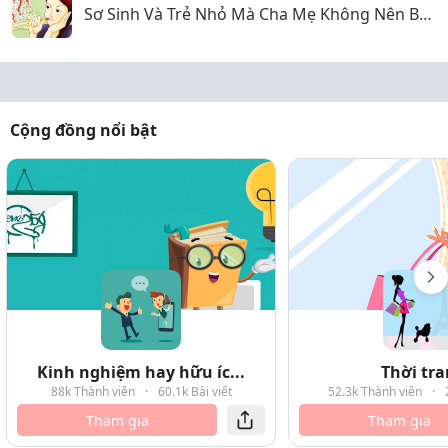
Sơ Sinh Và Trẻ Nhỏ Mà Cha Mẹ Không Nên Bỏ
Qua
Cộng đồng nổi bật
Kinh nghiệm hay hữu íc...
Thời tr
88k Thành viên
·
60.1k Bài viết
52.3k Thành viên
·
Tham gia
Tham gia