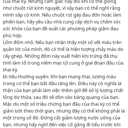
của thai kỳ. Những cảm giác này đôi khi có thể giống
như chuột rút kinh nguyệt, vì vậy bạn có thể nghĩ rằng
mình sắp có kinh. Nếu chuột rút gây đau đớn hoặc làm
phiền bạn, hãy yêu cầu nhà cung cấp dịch vụ chăm sóc
sức khỏe của bạn đề xuất các phương pháp giảm đau
phù hợp.
Lốm đốm nhỏ: Nếu bạn nhận thấy một số vết máu trên
quần lót của mình, đó có thể là hiện tượng chảy máu do
cấy ghép. Những đốm này xuất hiện khi trứng đã thụ
tinh làm tổ trong niêm mạc tử cung ở giai đoạn đầu của
thai kỳ.
Đi tiểu thường xuyên: Khi bạn mang thai, lượng máu
trong cơ thể bạn bắt đầu tăng lên. Điều này có nghĩa là
thận của bạn phải làm việc thêm giờ để xử lý lượng chất
lỏng dư thừa, sau đó sẽ dồn vào bàng quang của bạn.
Mặc dù một số triệu chứng ban đầu của thai kỳ có thể
giảm bớt theo thời gian, nhưng đây có thể không phải là
một trong số đó. Đừng cắt giảm lượng nước uống của
bạn, nhưng hãy nghĩ đến việc cố gắng đi tiểu trước khi