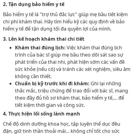
2. Tận dụng bảo hiểm y tế
Bảo hiểm y tế là "trợ thủ đắc lực" giúp mẹ bầu tiết kiệm
chi phí khám thai. Hãy tìm hiểu kỹ các quy định về bảo
hiểm y tế để tận dụng tối đa quyền lợi của mình.
3. Lên kế hoạch khám thai chi tiết
Khám thai đúng lịch:
Việc khám thai đúng lịch
trình của bác sĩ giúp mẹ bầu theo dõi sát sao sự
phát triển của thai nhi, phát hiện sớm các vấn đề
sức khỏe (nếu có) và tránh các xét nghiệm, siêu âm
không cần thiết.
Chuẩn bị kỹ trước khi đi khám:
Ghi lại những
thắc mắc, triệu chứng để trao đổi với bác sĩ, mang
theo đầy đủ hồ sơ khám thai, bảo hiểm y tế,... để
tiết kiệm thời gian và công sức.
4. Thực hiện lối sống lành mạnh
Chế độ dinh dưỡng khoa học, tập luyện thể dục đều
đặn, giữ tinh thần thoải mái... không chỉ tốt cho sức