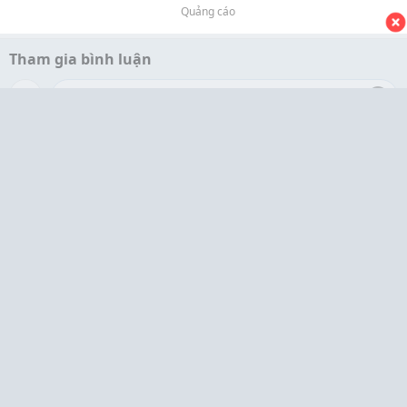
Quảng cáo
Tham gia bình luận
Bài viết liên quan
BÍ QUYẾT CHO BÉ ĐI KHÁM NHƯ ĐI CHƠI
Du học Hàn Quốc vừa học vừa làm có thật sự
giúp tiết kiệm chi phí?
Bầu Có Ăn Được Nhãn Không? Giải Đáp Chi Tiết Và
Những Lưu Ý Quan Trọng Dành Cho Mẹ Bầu