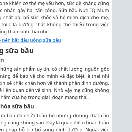
one khiến cơ thể mẹ yếu hơn, sức đề kháng cũng
ác nhân gây hại tấn công. Sữa bầu Nuti IQ Mum
 chất bồi bổ sức khỏe và hệ miễn dịch cho mẹ,
folic là dưỡng chất không thể thiếu trong việc
ng thần kinh thai nhi.
o nên bắt đầu uống sữa bầu
g sữa bầu
ín
những sản phẩm uy tín, có chất lượng, nguồn gốc
ràng để bảo vệ cho mình và đặc biệt là thai nhi
tín sẽ chắc chắn hơn về thành phần dinh dưỡng,
ề liên quan đến vệ sinh. Nhờ vậy mẹ cũng không
 phẩm của họ trong giai đoạn mang thai.
 hóa sữa bầu
sữa bầu đã chứa toàn bộ những dưỡng chất cần
hông cũng không sao. Đây là quan điểm hoàn toàn
iện pháp hỗ trợ bổ sung dinh dưỡng. Ngoài việc