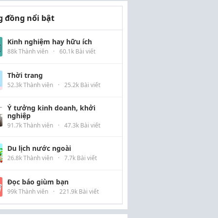
 đồng nổi bật
Kinh nghiệm hay hữu ích
88k Thành viên
·
60.1k Bài viết
Thời trang
52.3k Thành viên
·
25.2k Bài viết
Ý tưởng kinh doanh, khởi
nghiệp
91.7k Thành viên
·
47.3k Bài viết
Du lịch nước ngoài
26.8k Thành viên
·
7.7k Bài viết
Đọc báo giùm bạn
99k Thành viên
·
221.9k Bài viết