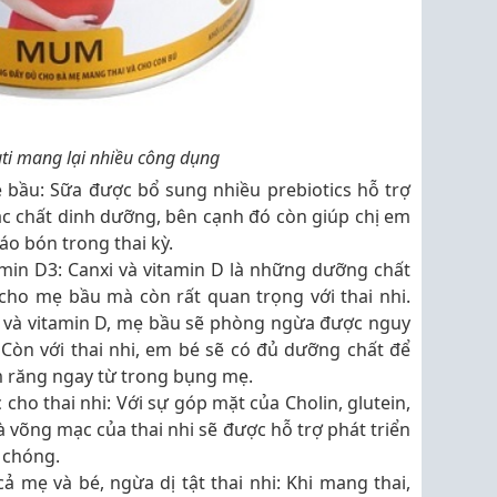
ti mang lại nhiều công dụng
bầu: Sữa được bổ sung nhiều prebiotics hỗ trợ
c chất dinh dưỡng, bên cạnh đó còn giúp chị em
o bón trong thai kỳ.
amin D3: Canxi và vitamin D là những dưỡng chất
 cho mẹ bầu mà còn rất quan trọng với thai nhi.
 và vitamin D, mẹ bầu sẽ phòng ngừa được nguy
Còn với thai nhi, em bé sẽ có đủ dưỡng chất để
 răng ngay từ trong bụng mẹ.
c cho thai nhi: Với sự góp mặt của Cholin, glutein,
à võng mạc của thai nhi sẽ được hỗ trợ phát triển
 chóng.
 mẹ và bé, ngừa dị tật thai nhi: Khi mang thai,