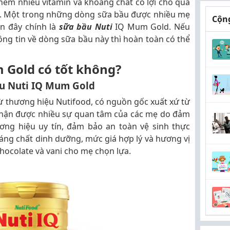
hêm nhiều vitamin và khoáng chất có lợi cho quá
mẹ. Một trong những dòng sữa bầu được nhiều mẹ
Cộng
ần đây chính là
sữa bầu Nuti
IQ Mum Gold. Nếu
g tin về dòng sữa bầu này thì hoàn toàn có thể
 Gold có tốt không?
ầu Nuti IQ Mum Gold
 thương hiệu Nutifood, có nguồn gốc xuất xứ từ
nhận được nhiều sự quan tâm của các mẹ do đảm
ơng hiệu uy tín, đảm bảo an toàn vệ sinh thực
ng chất dinh dưỡng, mức giá hợp lý và hương vị
 chocolate và vani cho mẹ chọn lựa.