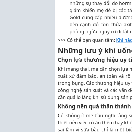
những sự thay đổi do horm
giảm khiến mẹ dễ bị các t
Gold cung cấp nhiều dưỡng
bên cạnh đó còn chứa axit 
phòng ngừa nguy cơ dị tật ố
>>> Có thể bạn quan tâm:
Khi nà
Những lưu ý khi uốn
Chọn lựa thương hiệu uy t
Khi mang thai, mẹ cần chọn lựa 
xuất xứ đảm bảo, an toàn và rõ 
trong bụng. Các thương hiệu uy 
công nghệ sản xuất và các vấn đ
cần quá lo lắng khi sử dụng sản
Không nên quá thần thánh
Có không ít mẹ bầu nghĩ rằng 
thiết nên việc có ăn thêm hay k
sai lầm vì sữa bầu chỉ là một b