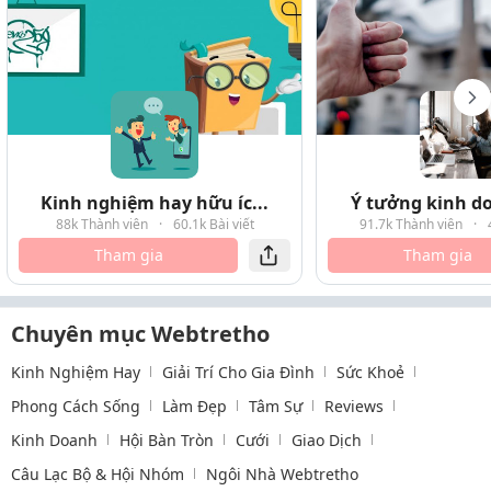
Kinh nghiệm hay hữu íc...
Ý tưởng kinh do
88k Thành viên
·
60.1k Bài viết
91.7k Thành viên
·
Tham gia
Tham gia
Chuyên mục Webtretho
Kinh Nghiệm Hay
Giải Trí Cho Gia Đình
Sức Khoẻ
Phong Cách Sống
Làm Đẹp
Tâm Sự
Reviews
Kinh Doanh
Hội Bàn Tròn
Cưới
Giao Dịch
Câu Lạc Bộ & Hội Nhóm
Ngôi Nhà Webtretho