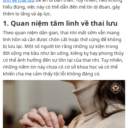
linh về thai lưu
để an ủi bản thân. Tuy nhiên, nếu không
hiểu đúng, việc này có thể dẫn đến mê tín dị đoan, gây
thêm lo lắng và áp lực.
1. Quan niệm tâm linh về thai lưu
Theo quan niệm dân gian, thai nhi mất sớm vẫn mang
linh hồn và cần được chôn cất hoặc thờ cúng để không
bị lưu lạc. Một số người tin rằng những sự kiện trong
đời sống mẹ bầu như ăn uống, kiêng kỵ hay phong thủy
có thể ảnh hưởng đến sự tồn tại của thai nhi. Tuy nhiên,
những niềm tin này chưa có cơ sở khoa học và có thể
khiến cha mẹ cảm thấy tội lỗi không đáng có.