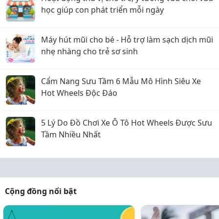
học giúp con phát triển mỗi ngày
Máy hút mũi cho bé - Hỗ trợ làm sạch dịch mũi
nhẹ nhàng cho trẻ sơ sinh
Cẩm Nang Sưu Tầm 6 Mẫu Mô Hình Siêu Xe
Hot Wheels Độc Đáo
5 Lý Do Đồ Chơi Xe Ô Tô Hot Wheels Được Sưu
Tầm Nhiều Nhất
Cộng đồng nổi bật