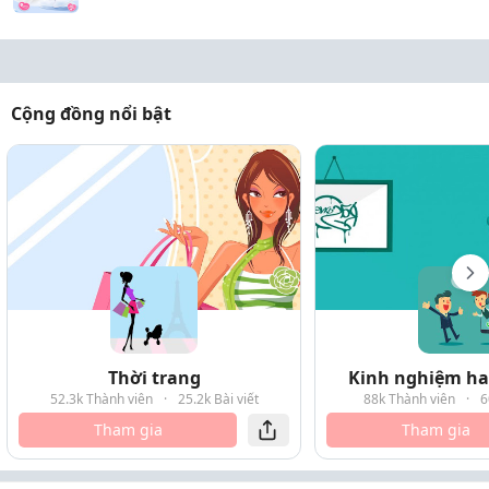
Cộng đồng nổi bật
Thời trang
Kinh nghiệm hay
52.3k Thành viên
·
25.2k Bài viết
88k Thành viên
·
6
Tham gia
Tham gia