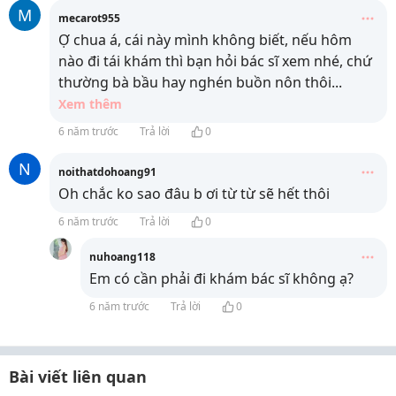
M
mecarot955
Ợ chua á, cái này mình không biết, nếu hôm
nào đi tái khám thì bạn hỏi bác sĩ xem nhé, chứ
thường bà bầu hay nghén buồn nôn thôi
...
Xem thêm
6 năm trước
Trả lời
0
N
noithatdohoang91
Oh chắc ko sao đâu b ơi từ từ sẽ hết thôi
6 năm trước
Trả lời
0
nuhoang118
Em có cần phải đi khám bác sĩ không ạ?
6 năm trước
Trả lời
0
Bài viết liên quan