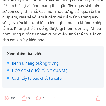
vấn đề hay ảnh hưởng từ việc ăn uống không vậy chị em
ơi? em hơi sợ vì cũng mang thai gần đến ngày sinh nên
sợ con có gì thì khổ. Các mom nào từng trải qua rồi thì
giúp em, chia sẻ với em ít cách để giảm tình trạng này
với ạ. Nhiều khi tự nhiên ợ lên nghe mùi nó khủng khiếp
lắm ạ. Không thể ăn uống được gì thêm luôn á ạ. Nhiều
hôm uống nước tự nhiên cũng ợ lên. Khổ thế cơ. Các chị
cho em xin ít ý kiến nha.
Xem thêm bài viết
Bệnh u nang buồng trứng
HỘP CƠM CUỐI CÙNG CỦA MẸ.
Cách tẩy tế bào chết từ cafe
564
0
4