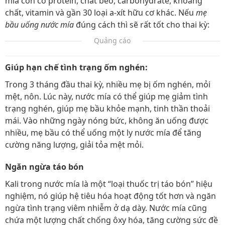
mía còn có protein, chất béo, carbohydrate, khoáng
chất, vitamin và gần 30 loại a-xít hữu cơ khác. Nếu
mẹ
bầu uống nước mía
đúng cách thì sẽ rất tốt cho thai kỳ:
Quảng cáo
Giúp hạn chế tình trạng ốm nghén:
Trong 3 tháng đầu thai kỳ, nhiều mẹ bị ốm nghén, mỏi
mệt, nôn. Lúc này, nước mía có thể giúp mẹ giảm tình
trạng nghén, giúp mẹ bầu khỏe mạnh, tinh thần thoải
mái. Vào những ngày nóng bức, không ăn uống được
nhiều, mẹ bầu có thể uống một ly nước mía để tăng
cường năng lượng, giải tỏa mệt mỏi.
Ngăn ngừa táo bón
Kali trong nước mía là một “loại thuốc trị táo bón” hiệu
nghiệm, nó giúp hệ tiêu hóa hoạt động tốt hơn và ngăn
ngừa tình trạng viêm nhiễm ở dạ dày. Nước mía cũng
chứa một lượng chất chống ôxy hóa, tăng cường sức đề