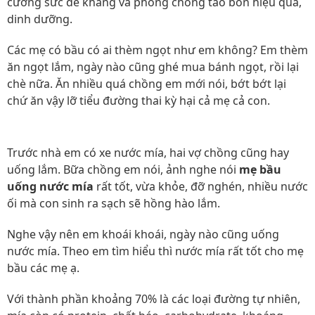
cường sức đề kháng và phòng chống táo bón hiệu quả,
dinh dưỡng.
Các mẹ có bầu có ai thèm ngọt như em không? Em thèm
ăn ngọt lắm, ngày nào cũng ghé mua bánh ngọt, rồi lại
chè nữa. Ăn nhiều quá chồng em mới nói, bớt bớt lại
chứ ăn vậy lỡ tiểu đường thai kỳ hại cả mẹ cả con.
Trước nhà em có xe nước mía, hai vợ chồng cũng hay
uống lắm. Bữa chồng em nói, ảnh nghe nói
mẹ bầu
uống nước mía
rất tốt, vừa khỏe, đỡ nghén, nhiều nước
ối mà con sinh ra sạch sẽ hồng hào lắm.
Nghe vậy nên em khoái khoái, ngày nào cũng uống
nước mía. Theo em tìm hiểu thì nước mía rất tốt cho mẹ
bầu các mẹ ạ.
Với thành phần khoảng 70% là các loại đường tự nhiên,