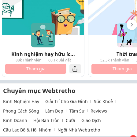
Kinh nghiệm hay hữu íc...
Thời tr
88k Thành viên
·
60.1k Bài viết
52.3k Thành viên
·
Tham gia
Tham gia
Chuyên mục Webtretho
Kinh Nghiệm Hay
Giải Trí Cho Gia Đình
Sức Khoẻ
Phong Cách Sống
Làm Đẹp
Tâm Sự
Reviews
Kinh Doanh
Hội Bàn Tròn
Cưới
Giao Dịch
Câu Lạc Bộ & Hội Nhóm
Ngôi Nhà Webtretho