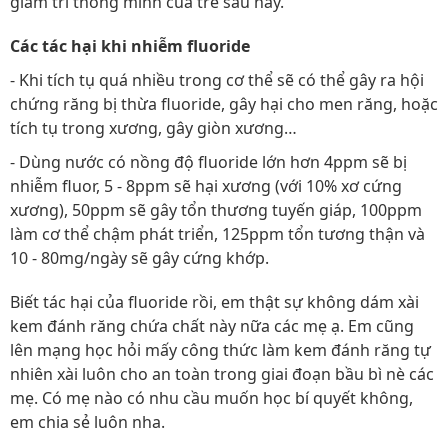
giảm trí thông minh của trẻ sau này.
Các tác hại khi nhiễm fluoride
- Khi tích tụ quá nhiều trong cơ thể sẽ có thể gây ra hội
chứng răng bị thừa fluoride, gây hại cho men răng, hoặc
tích tụ trong xương, gây giòn xương…
- Dùng nước có nồng độ fluoride lớn hơn 4ppm sẽ bị
nhiễm fluor, 5 - 8ppm sẽ hại xương (với 10% xơ cứng
xương), 50ppm sẽ gây tổn thương tuyến giáp, 100ppm
làm cơ thể chậm phát triển, 125ppm tổn tương thận và
10 - 80mg/ngày sẽ gây cứng khớp.
Biết tác hại của fluoride rồi, em thật sự không dám xài
kem đánh răng chứa chất này nữa các mẹ ạ. Em cũng
lên mạng học hỏi mấy công thức làm kem đánh răng tự
nhiên xài luôn cho an toàn trong giai đoạn bầu bì nè các
mẹ. Có mẹ nào có nhu cầu muốn học bí quyết không,
em chia sẻ luôn nha.