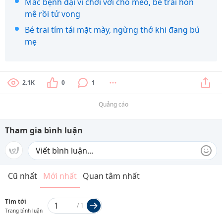
Mắc bệnh dại vì chơi với chó mèo, bé trai hôn
mê rồi tử vong
Bé trai tím tái mặt mày, ngừng thở khi đang bú
mẹ
2.1K
0
1
Quảng cáo
Tham gia bình luận
Cũ nhất
Mới nhất
Quan tâm nhất
Tìm tới
/
1
Trang bình luận