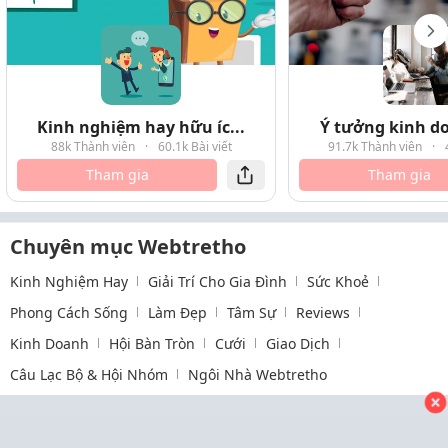
Kinh nghiệm hay hữu íc...
Ý tưởng kinh do
88k Thành viên
·
60.1k Bài viết
91.7k Thành viên
·
Tham gia
Tham gia
Chuyên mục Webtretho
Kinh Nghiệm Hay
Giải Trí Cho Gia Đình
Sức Khoẻ
Phong Cách Sống
Làm Đẹp
Tâm Sự
Reviews
Kinh Doanh
Hội Bàn Tròn
Cưới
Giao Dịch
Câu Lạc Bộ & Hội Nhóm
Ngôi Nhà Webtretho