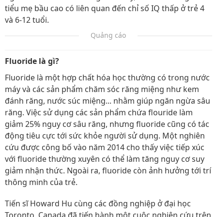
tiểu mẹ bầu cao có liên quan đến chỉ số IQ thấp ở trẻ 4
và 6-12 tuổi.
Quảng cáo
Fluoride là gì?
Fluoride là một hợp chất hóa học thường có trong nước
máy và các sản phẩm chăm sóc răng miệng như kem
đánh răng, nước súc miệng... nhằm giúp ngăn ngừa sâu
răng. Việc sử dụng các sản phẩm chứa flouride làm
giảm 25% nguy cơ sâu răng, nhưng fluoride cũng có tác
động tiêu cực tới sức khỏe người sử dụng. Một nghiên
cứu được công bố vào năm 2014 cho thấy việc tiếp xúc
với fluoride thường xuyên có thể làm tăng nguy cơ suy
giảm nhận thức. Ngoài ra, fluoride còn ảnh hưởng tới trí
thông minh của trẻ.
Tiến sĩ Howard Hu cùng các đồng nghiệp ở đại học
Toronto, Canada đã tiến hành một cuộc nghiên cứu trên