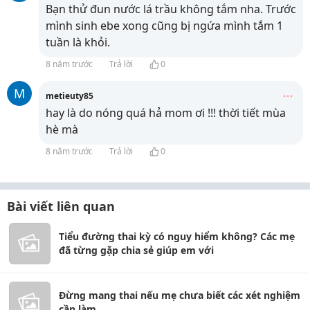
Bạn thử đun nước lá trầu không tắm nha. Trước
mình sinh ebe xong cũng bị ngứa mình tắm 1
tuần là khỏi.
8 năm trước
Trả lời
0
M
metieuty85
hay là do nóng quá hả mom ơi !!! thời tiết mùa
hè mà
8 năm trước
Trả lời
0
Bài viết liên quan
Tiểu đường thai kỳ có nguy hiểm không? Các mẹ
đã từng gặp chia sẻ giúp em với
Đừng mang thai nếu mẹ chưa biết các xét nghiệm
cần làm