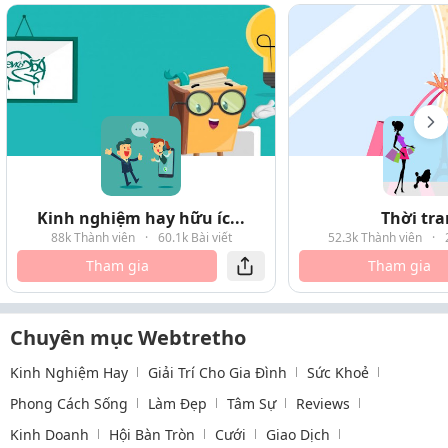
Kinh nghiệm hay hữu íc...
Thời tr
88k Thành viên
·
60.1k Bài viết
52.3k Thành viên
·
Tham gia
Tham gia
Chuyên mục Webtretho
Kinh Nghiệm Hay
Giải Trí Cho Gia Đình
Sức Khoẻ
Phong Cách Sống
Làm Đẹp
Tâm Sự
Reviews
Kinh Doanh
Hội Bàn Tròn
Cưới
Giao Dịch