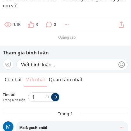
em với
1.1K
0
2
Quảng cáo
Tham gia bình luận
Cũ nhất
Mới nhất
Quan tâm nhất
Tìm tới
/
1
Trang bình luận
Trang 1
M
MaiNgocHien06